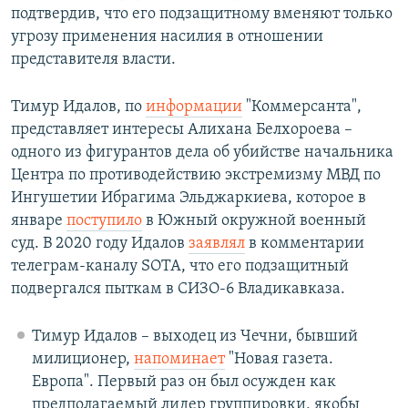
подтвердив, что его подзащитному вменяют только
угрозу применения насилия в отношении
представителя власти.
Тимур Идалов, по
информации
"Коммерсанта",
представляет интересы Алихана Белхороева –
одного из фигурантов дела об убийстве начальника
Центра по противодействию экстремизму МВД по
Ингушетии Ибрагима Эльджаркиева, которое в
январе
поступило
в Южный окружной военный
суд. В 2020 году Идалов
заявлял
в комментарии
телеграм-каналу SOTA, что его подзащитный
подвергался пыткам в СИЗО-6 Владикавказа.
Тимур Идалов – выходец из Чечни, бывший
милиционер,
напоминает
"Новая газета.
Европа". Первый раз он был осужден как
предполагаемый лидер группировки, якобы