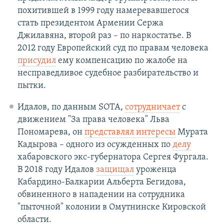
похитившей в 1999 году намеревавшегося
стать президентом Армении Сержа
Джилавяна, второй раз – по наркостатье. В
2012 году Европейский суд по правам человека
присудил
ему компенсацию по жалобе на
несправедливое судебное разбирательство и
пытки.
Идалов, по данным SOTA,
сотрудничает
с
движением "За права человека" Льва
Пономарева, он
представлял интересы
Мурата
Кадырова – одного из осужденных по
делу
хабаровского экс-губернатора Сергея Фургала.
В 2018 году Идалов
защищал
уроженца
Кабардино-Балкарии Альберта Бегидова,
обвиненного в нападении на сотрудника
"пыточной" колонии в Омутнинске Кировской
области.