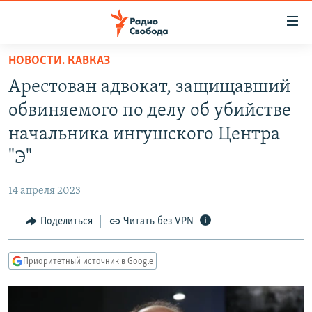
Ссылки
для
упрощенного
НОВОСТИ. КАВКАЗ
ПРОГРАММЫ
доступа
Арестован адвокат, защищавший
ПОДКАСТЫ
Вернуться
обвиняемого по делу об убийстве
к
АВТОРСКИЕ ПРОЕКТЫ
начальника ингушского Центра
основному
ЦИТАТЫ СВОБОДЫ
содержанию
"Э"
Вернутся
МНЕНИЯ
к
14 апреля 2023
КУЛЬТУРА
главной
Поделиться
Читать без VPN
навигации
IDEL.РЕАЛИИ
Вернутся
КАВКАЗ.РЕАЛИИ
к
Приоритетный источник в Google
СЕВЕР.РЕАЛИИ
поиску
СИБИРЬ.РЕАЛИИ