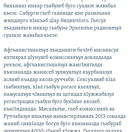
бихьиназ инкар гьабулеб буго суалазе жавабал
кьезе. Сабурги гьеб галиялде ине разилъана
жиндирго хIакъаб цIар бицинчIого. Гьесул
лъадиялъги инкар гьабуна Эркенлъи радиоялъул
суалазе жавабал кьезе.
Афгъанистаналъул лъиданиги бачIеб инсанасул
ихтиярал цIунулеб комиссиялъул докладалда
рекъон, афгъанистаналъул жамгIияталда
хъизаналда жанисеб зулмуялъул къурбаназул
аслияб къадар ккола руччаби. Сексуалияб хIал
гьабиялъул, хIал гьабун росасе кьеялъул,
намусалъул чIваялъул ва цогидал хIужжабазул
регистрация гьабун буго букIине кколеб
къагIидаялда. Мисалалъе, гьеб комиссиялъ ва
Руччабазул ишалъул министерлъиялъ 20I3 соналда
жаниб сияхIалде босун буго хъизаназда гьабураб
зулмуялъул 4000-гIанаб хIужжа. Гьелдаго цадахъ