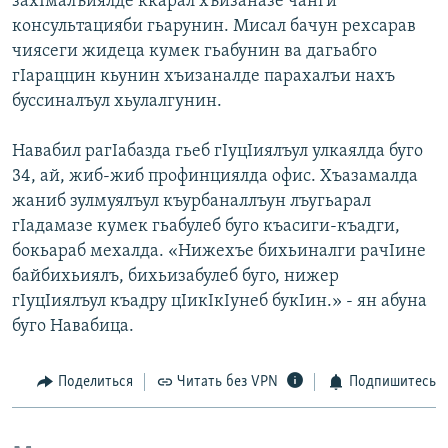
захIмалъиялде ккарал хъизаназе чанги
консультацияби гьарунин. Мисал бачун рехсарав
чиясеги жидеца кумек гьабунин ва дагьабго
гIараццин кьунин хъизаналде парахалъи нахъ
буссиналъул хьулалгунин.
Навабил рагIабазда гьеб гIуцIиялъул улкаялда буго
34, ай, жиб-жиб профинциялда офис. Хъазамалда
жаниб зулмуялъул къурбаналлъун лъугьарал
гIадамазе кумек гьабулеб буго къасиги-къадги,
бокьараб мехалда. «Нижехъе бихьиналги рачIине
байбихьиялъ, бихьизабулеб буго, нижер
гIуцIиялъул къадру цIикIкIунеб букIин.» - ян абуна
буго Навабица.
Поделиться
Читать без VPN
Подпишитесь