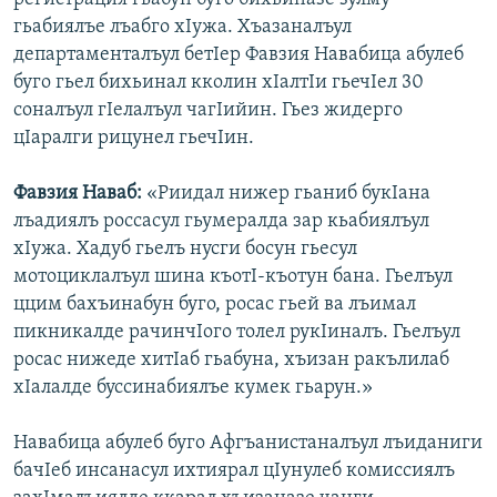
гьабиялъе лъабго хIужа. Хъазаналъул
департаменталъул бетIер Фавзия Навабица абулеб
буго гьел бихьинал кколин хIалтIи гьечIел 30
соналъул гIелалъул чагIийин. Гьез жидерго
цIаралги рицунел гьечIин.
Фавзия Наваб:
«Риидал нижер гьаниб букIана
лъадиялъ россасул гьумералда зар кьабиялъул
хIужа. Хадуб гьелъ нусги босун гьесул
мотоциклалъул шина къотI-къотун бана. Гьелъул
ццим бахъинабун буго, росас гьей ва лъимал
пикникалде рачинчIого толел рукIиналъ. Гьелъул
росас нижеде хитIаб гьабуна, хъизан ракълилаб
хIалалде буссинабиялъе кумек гьарун.»
Навабица абулеб буго Афгъанистаналъул лъиданиги
бачIеб инсанасул ихтиярал цIунулеб комиссиялъ