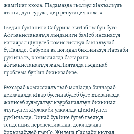
жамгIият ккола. ГIадамазда гьелъул хIакъалъулъ
лъани, дун сурула, дир репутация хола.»
Гьедин букIаниги Сабурица хитIаб гьабун буго
Афгъанистаналъул лъиданиги бачIеб инсанасул
ихтиярал цIунулеб комиссиялъул бакIалъулаб
бутIаялде. Сабурил ва цогидал бихьиназул гIарзаби
рукIиналъ, комиссиялда бажарана
афгъанистаналъул жамгIияталда гьединаб
проблема букIин бихьизабизе.
Рехсараб комиссиялъ гьаб моцIалда биччараб
докладалда кIвар буссинабулеб буго хъизаназда
жанисеб зулмуялъул къурбаналлъун бихьинал
лъугьунел хIужжаби улкаялда цIикIкIунел
рукIиналде. Кинаб букIине бугеб гьелъул
тенденция перспективалда, докладалда
бихьизабулеб гьечIо. Жидеца гIарзаби кьурал