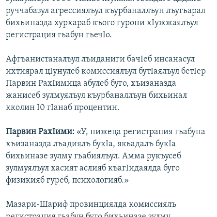
руччабазул агрессиялъул къурбаналлъун лъугьарал
бихьиназда хурхараб къого гурони хIужжаялъул
регистрация гьабун гьечIо.
Афгъанистаналъул лъиданиги бачIеб инсанасул
ихтиярал цIунулеб комиссиялъул бутIаялъул бетIер
Парвин РахIимица абулеб буго, хъизаназда
жанисеб зулмуялъул къурбаналлъун бихьинал
кколин I0 гIанаб процентин.
Парвин РахIими:
«У, нижеца регистрация гьабуна
хъизаназда лъадиялъ букIа, якьадалъ букIа
бихьиназе зулму гьабиялъул. Амма рукъусеб
зулмуялъул хасият аслияб къагIидаялда буго
физикияб гуреб, психологияб.»
Мазари-Шариф провинциялда комиссиялъ
регистрация гьабун буго бихьиназе зулму