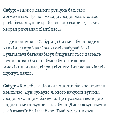
Сабур:
«Нижер даимго рукIуна бахIсазе
аргументал. Цо-цо нухалда лъадиялда кIоларо
рагIабаздалъун пикраби загьир гьаризе, гьелъ
кверал риччалал хIалтIизе.»
Гьедин бицунаго Сабурица бихьизабуна надилъ
хъахIиллъараб ва тIом къотIизабураб бакI.
Зулмуялъул багьанабазул бицунаго гьес дагьалъ
нечIон кIвар буссинабулеб буго жидерго
мискIинлъиялде, гIарац гIунтгутIиялде ва хIалтIи
щунгутIиялде.
Сабур:
«КIолеб гьечIо дида хIалтIи батизе, хъизан
хьихьизе. Дун рукъуве чIового вачунев вугони,
лъадиялъул ццим бахъуна. Цо нухалда гьелъ дир
надилъ хьиталъул эгъе кьабуна. Дие бокьун гьечIо
гьеб къватIиб чIвазабизе. Гьаб Афгъаниязул