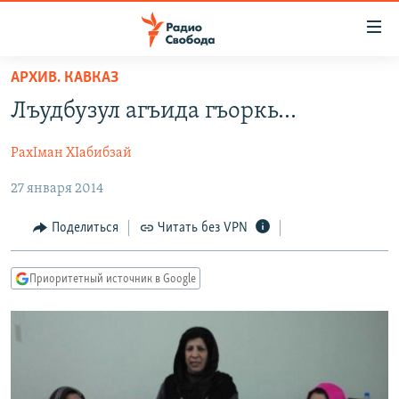
Ссылки
для
упрощенного
АРХИВ. КАВКАЗ
ПРОГРАММЫ
доступа
Лъудбузул агъида гъоркь...
ПОДКАСТЫ
Вернуться
к
РахIман ХIабибзай
АВТОРСКИЕ ПРОЕКТЫ
основному
27 января 2014
ЦИТАТЫ СВОБОДЫ
содержанию
Вернутся
МНЕНИЯ
Поделиться
Читать без VPN
к
КУЛЬТУРА
главной
Приоритетный источник в Google
навигации
IDEL.РЕАЛИИ
Вернутся
КАВКАЗ.РЕАЛИИ
к
СЕВЕР.РЕАЛИИ
поиску
СИБИРЬ.РЕАЛИИ