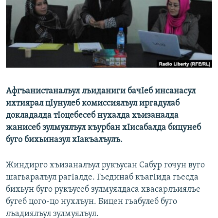
РАСПИСАНИЕ ВЕЩАНИЯ
ПОДПИШИТЕСЬ НА РАССЫЛКУ
СОЦИАЛЬНЫЕ СЕТИ
Афгъанистаналъул лъиданиги бачIеб инсанасул
ихтиярал цIунулеб комиссиялъул иргадулаб
докладалда тIоцебесеб нухалда хъизаналда
Все сайты РСЕ/РС
жанисеб зулмуялъул къурбан хIисабалда бицунеб
буго бихьиназул хIакъалъулъ.
Жиндирго хъизаналъул рукъусан Сабур гочун вуго
шагьаралъул рагIалде. Гьединаб къагIида гьесда
бихьун буго рукъусеб зулмуялдаса хвасарлъиялъе
бугеб цого-цо нухлъун. Бицен гьабулеб буго
лъадиялъул зулмуялъул.