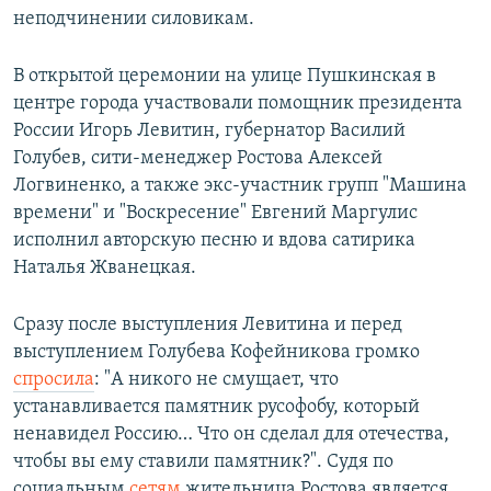
неподчинении силовикам.
В открытой церемонии на улице Пушкинская в
центре города участвовали помощник президента
России Игорь Левитин, губернатор Василий
Голубев, сити-менеджер Ростова Алексей
Логвиненко, а также экс-участник групп "Машина
времени" и "Воскресение" Евгений Маргулис
исполнил авторскую песню и вдова сатирика
Наталья Жванецкая.
Сразу после выступления Левитина и перед
выступлением Голубева Кофейникова громко
спросила
: "А никого не смущает, что
устанавливается памятник русофобу, который
ненавидел Россию… Что он сделал для отечества,
чтобы вы ему ставили памятник?". Судя по
социальным
сетям
жительница Ростова является