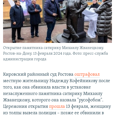
РАСПИСАНИЕ ВЕЩАНИЯ
ПОДПИШИТЕСЬ НА РАССЫЛКУ
СОЦИАЛЬНЫЕ СЕТИ
Открытие памятника сатирику Михаилу Жванецкому.
Ростов-на-Дону. 13 февраля 2024 года. Фото: пресс-служба
администрации города
Все сайты РСЕ/РС
Кировский районный суд Ростова
оштрафовал
местную жительницу Надежду Кофейникову после
того, как она обвинила власти в установке
незаслуженного памятника сатирику Михаилу
Жванецкому, которого она назвала "русофобом".
Церемония открытия
прошла
13 февраля, женщину
из толпы вывела полиция – позже ее обвинили в