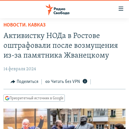
Ссылки
для
упрощенного
НОВОСТИ. КАВКАЗ
ПРОГРАММЫ
доступа
Активистку НОДа в Ростове
ПОДКАСТЫ
Вернуться
оштрафовали после возмущения
к
АВТОРСКИЕ ПРОЕКТЫ
из-за памятника Жванецкому
основному
ЦИТАТЫ СВОБОДЫ
содержанию
14 февраля 2024
Вернутся
МНЕНИЯ
к
Поделиться
Читать без VPN
КУЛЬТУРА
главной
навигации
IDEL.РЕАЛИИ
Приоритетный источник в Google
Вернутся
КАВКАЗ.РЕАЛИИ
к
СЕВЕР.РЕАЛИИ
поиску
СИБИРЬ.РЕАЛИИ