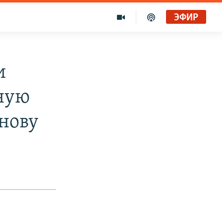
ЭФИР
и
ную
нову