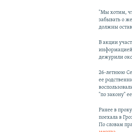
"Мы хотим, чт
забывать о ж
должны остав
В акции учас
информацией
дежурили око
26-летнюю Се
ее родственн
воспользовал
"по закону" е
Ранее в прок
поехала в Гро
По словам пр