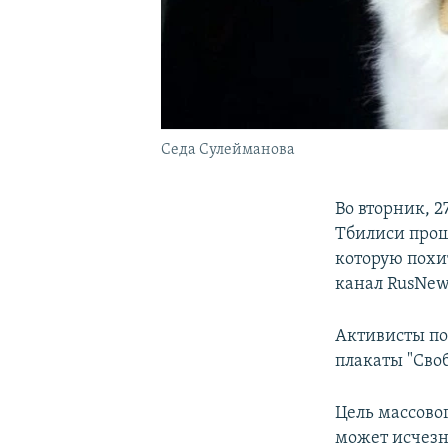
Седа Сулейманова
Во вторник, 2
Тбилиси прош
которую похит
канал RusNew
Активисты по
плакаты "Своб
Цель массово
может исчезну