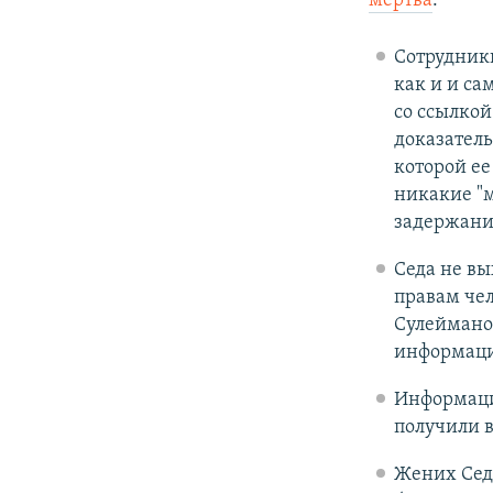
мертва
.
Сотрудники
как и и с
со ссылкой
доказатель
которой ее
никакие "м
задержание
Седа не вы
правам че
Сулейманов
информации
Информац
получили в
Жених Сед