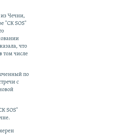
 из Чечни,
е "СК SOS"
то
новании
казала, что
в том числе
моченный по
стречи с
 новой
СК SOS"
чне.
мерен