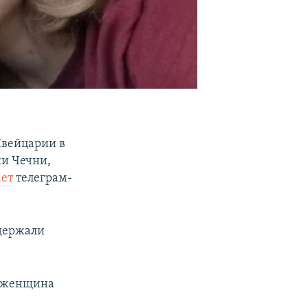
 Швейцарии в
и Чечни,
ает
телеграм-
 держали
а женщина