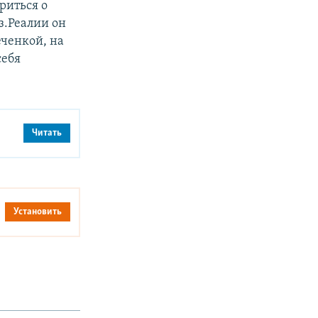
ориться о
з.Реалии он
еченкой, на
себя
Читать
Установить