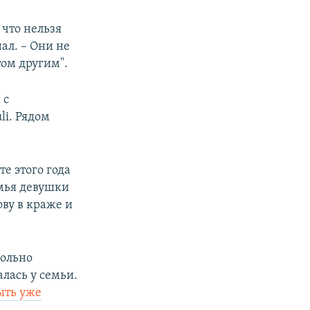
 что нельзя
ал. – Они не
том другим".
 с
li. Рядом
е этого года
мья девушки
ву в краже и
вольно
лась у семьи.
ыть уже