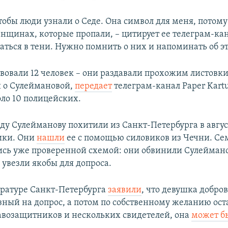
обы люди узнали о Седе. Она символ для меня, потому
енщинах, которые пропали, – цитирует ее телеграм-кан
аться в тени. Нужно помнить о них и напоминать об э
твовали 12 человек – они раздавали прохожим листовки
 о Сулеймановой,
передает
телеграм-канал Paper Kartu
ло 10 полицейских.
ду Сулейманову похитили из Санкт-Петербурга в август
ики. Они
нашли
ее с помощью силовиков из Чечни. Се
ись уже проверенной схемой: они обвинили Сулеймано
е увезли якобы для допроса.
уратуре Санкт-Петербурга
заявили
, что девушка добро
зный на допрос, а потом по собственному желанию оста
авозащитников и нескольких свидетелей, она
может б