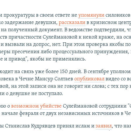
 прокуратуры в своем ответе не
упомянули
силовиков
амо задержание девушки,
рассказали
в кризисном центр
 на полученный документ. В ведомстве подтвердили, ч
ств причастности Сулеймановой к некой краже, на ос
 и вызвали на допрос, нет. При этом проверка якобы по
еры пресечения либо процессуального принуждения, 
 и привод", якобы не применялись.
ходит на связь уже более 150 дней. В сентябре уполно
ловека в Чечне Мансур Солтаев
опубликовал
видео со в
ой, на этой записи она не говорит ни слова; с тех пор
 о девушке не поступало.
ию о
возможном убийстве
Сулеймановой сотрудники "
 начале февраля от двух независимых источников в Че
ы Станислав Кудрявцев принял ислам и
заявил
,
что на