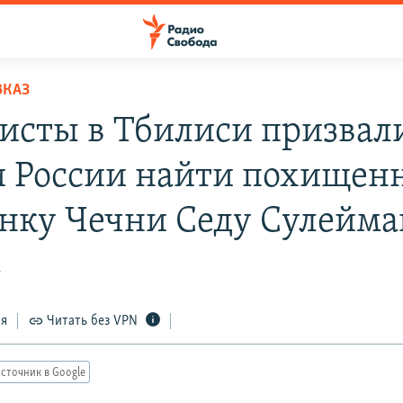
ВКАЗ
исты в Тбилиси призвал
и России найти похищен
нку Чечни Седу Сулейма
4
ся
Читать без VPN
сточник в Google