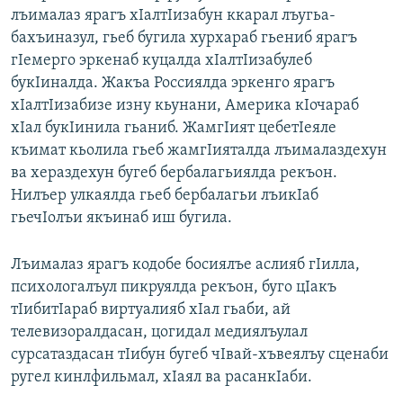
лъималаз ярагъ хIалтIизабун ккарал лъугьа-
бахъиназул, гьеб бугила хурхараб гьениб ярагъ
гIемерго эркенаб куцалда хIалтIизабулеб
букIиналда. Жакъа Россиялда эркенго ярагъ
хIалтIизабизе изну кьунани, Америка кIочараб
хIал букIинила гьаниб. ЖамгIият цебетIеяле
къимат кьолила гьеб жамгIияталда лъималаздехун
ва хераздехун бугеб бербалагьиялда рекъон.
Нилъер улкаялда гьеб бербалагьи лъикIаб
гьечIолъи якъинаб иш бугила.
Лъималаз ярагъ кодобе босиялъе аслияб гIилла,
психологалъул пикруялда рекъон, буго цIакъ
тIибитIараб виртуалияб хIал гьаби, ай
телевизоралдасан, цогидал медиялъулал
сурсатаздасан тIибун бугеб чIвай-хъвеялъу сценаби
ругел кинлфильмал, хIаял ва расанкIаби.