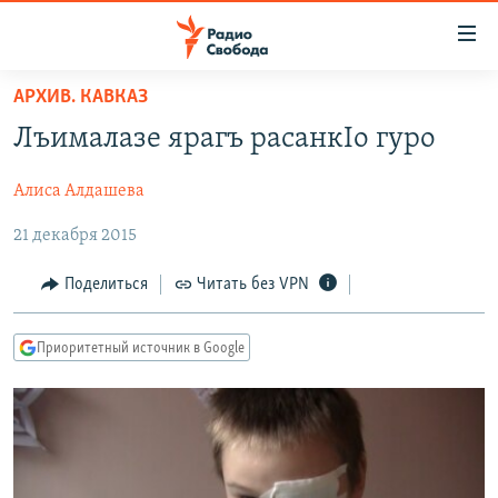
Ссылки
для
упрощенного
АРХИВ. КАВКАЗ
ПРОГРАММЫ
доступа
Лъималазе ярагъ расанкIо гуро
ПОДКАСТЫ
Вернуться
к
Алиса Алдашева
АВТОРСКИЕ ПРОЕКТЫ
основному
21 декабря 2015
ЦИТАТЫ СВОБОДЫ
содержанию
Вернутся
МНЕНИЯ
Поделиться
Читать без VPN
к
КУЛЬТУРА
главной
Приоритетный источник в Google
навигации
IDEL.РЕАЛИИ
Вернутся
КАВКАЗ.РЕАЛИИ
к
СЕВЕР.РЕАЛИИ
поиску
СИБИРЬ.РЕАЛИИ