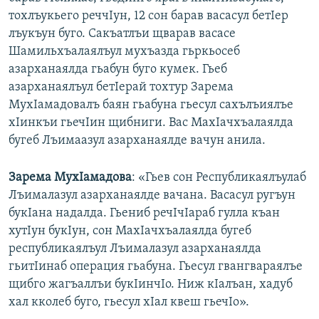
тохлъукьего реччIун, 12 сон барав васасул бетIер
лъукъун буго. Сакъатлъи щварав васасе
Шамильхъалаялъул мухъазда гьркьосеб
азарханаялда гьабун буго кумек. Гьеб
азарханаялъул бетIерай тохтур Зарема
МухIамадовалъ баян гьабуна гьесул сахълъиялъе
хIинкъи гьечIин щибниги. Вас МахIачхъалаялда
бугеб Лъимаазул азарханаялде вачун анила.
Зарема МухIамадова
: «Гьев сон Республикаялъулаб
Лъималазул азарханаялде вачана. Васасул ругъун
букIана надалда. Гьениб речIчIараб гулла къан
хутIун букIун, сон МахIачхъалаялда бугеб
республикаялъул Лъималазул азарханаялда
гьитIинаб операция гьабуна. Гьесул гвангвараялъе
щибго жагъаллъи букIинчIо. Ниж кIалъан, хадуб
хал кколеб буго, гьесул хIал квеш гьечIо».