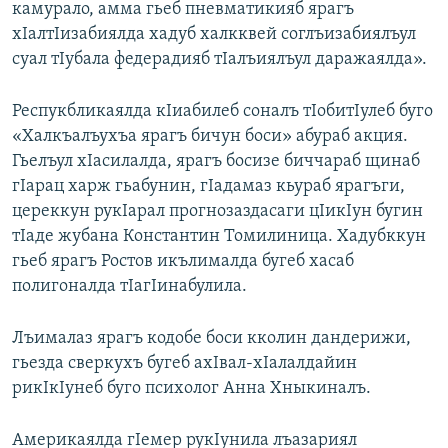
камурало, амма гьеб пневматикияб ярагъ
хIалтIизабиялда хадуб халкквей соглъизабиялъул
суал тIубала федерадияб тIалъиялъул даражаялда».
Респукбликаялда кIиабилеб соналъ тIобитIулеб буго
«Халкъалъухъа ярагъ бичун боси» абураб акция.
Гьелъул хIасилалда, ярагъ босизе биччараб щинаб
гIарац харж гьабунин, гIадамаз кьураб ярагъги,
цереккун рукIарал прогнозаздасаги цIикIун бугин
тIаде жубана Константин Томилиница. Хадубккун
гьеб ярагъ Ростов икълималда бугеб хасаб
полигоналда тIагIинабулила.
Лъималаз ярагъ кодобе боси кколин дандерижи,
гьезда сверкухъ бугеб ахIвал-хIалалдайин
рикIкIунеб буго психолог Анна Хныкиналъ.
Америкаялда гIемер рукIунила лъазариял