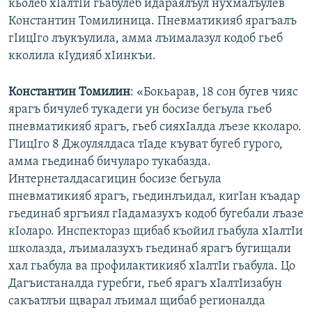
кьолеб хIалтIи гьабулеб идараялъул нухмалъулев
Константин Томилиница. Пневматикияб ярагъалъ
гIицIго лъукъулила, амма лъималазул кодоб гьеб
кколила кIудияб хIинкъи.
Константин Томилин
: «Бокьарав, 18 сон бугев чияс
ярагъ бичулеб тукадеги ун босизе бегьула гьеб
пневматикияб ярагъ, гьеб сияхIалда лъезе кколаро.
ГIицIго 8 Джоулялдаса тIаде къуват бугеб гурого,
амма гьединаб бичуларо тукабазда.
Интернеталдасагицин босизе бегьула
пневматикияб ярагъ, гьединлъидал, кигIан къадар
гьединаб яргъиял гIадамазухъ кодоб бугебали лъазе
кIоларо. Инспектораз щибаб къойил гьабула хIалтIи
школазда, лъималазухъ гьединаб ярагъ бугищали
хал гьабула ва профилактикияб хIалтIи гьабула. Цо
Дагъистаналда гуребги, гьеб ярагъ хIалтIизабун
сакъатлъи щварал лъимал щибаб регионалда