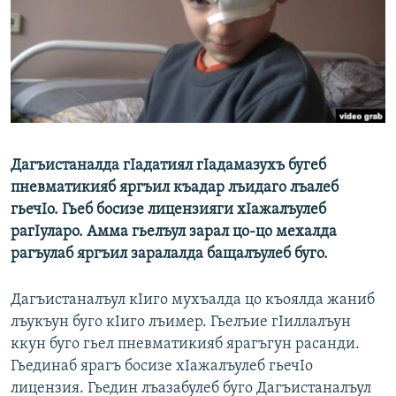
РАСПИСАНИЕ ВЕЩАНИЯ
ПОДПИШИТЕСЬ НА РАССЫЛКУ
СОЦИАЛЬНЫЕ СЕТИ
Дагъистаналда гIадатиял гIадамазухъ бугеб
пневматикияб яргъил къадар лъидаго лъалеб
гьечIо. Гьеб босизе лицензияги хIажалъулеб
Все сайты РСЕ/РС
рагIуларо. Амма гьелъул зарал цо-цо мехалда
рагъулаб яргъил заралалда бащалъулеб буго.
Дагъистаналъул кIиго мухъалда цо къоялда жаниб
лъукъун буго кIиго лъимер. Гьелъие гIиллалъун
ккун буго гьел пневматикияб ярагъгун расанди.
Гьединаб ярагъ босизе хIажалъулеб гьечIо
лицензия. Гьедин лъазабулеб буго Дагъистаналъул