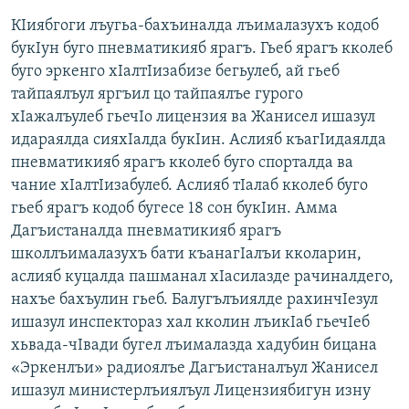
КIиябгоги лъугьа-бахъиналда лъималазухъ кодоб
букIун буго пневматикияб ярагъ. Гьеб ярагъ кколеб
буго эркенго хIалтIизабизе бегьулеб, ай гьеб
тайпаялъул яргъил цо тайпаялъе гурого
хIажалъулеб гьечIо лицензия ва Жанисел ишазул
идараялда сияхIалда букIин. Аслияб къагIидаялда
пневматикияб ярагъ кколеб буго спорталда ва
чание хIалтIизабулеб. Аслияб тIалаб кколеб буго
гьеб ярагъ кодоб бугесе 18 сон букIин. Амма
Дагъистаналда пневматикияб ярагъ
школлъималазухъ бати къанагIалъи кколарин,
аслияб куцалда пашманал хIасилазде рачиналдего,
нахъе бахъулин гьеб. Балугълъиялде рахинчIезул
ишазул инспектораз хал кколин лъикIаб гьечIеб
хьвада-чIвади бугел лъималазда хадубин бицана
«Эркенлъи» радиоялъе Дагъистаналъул Жанисел
ишазул министерлъиялъул Лицензиябигун изну