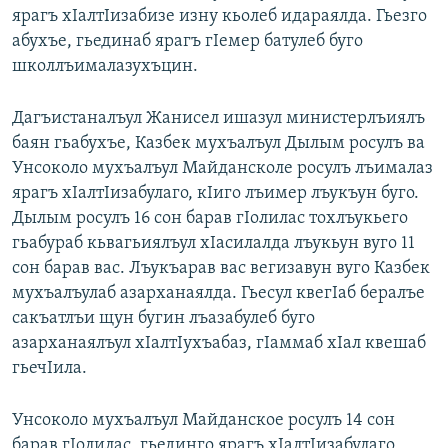
ярагъ хIалтIизабизе изну кьолеб идараялда. Гьезго
абухъе, гьединаб ярагъ гIемер батулеб буго
школлъималазухъцин.
Дагъистаналъул Жанисел ишазул министерлъиялъ
баян гьабухъе, Казбек мухъалъул Дылым росулъ ва
Унсоколо мухъалъул Майдансколе росулъ лъималаз
ярагъ хIалтIизабулаго, кIиго лъимер лъукъун буго.
Дылым росулъ 16 сон барав гIолилас тохлъукьего
гьабураб кьвагьиялъул хIасилалда лъукьун вуго 11
сон барав вас. Лъукъарав вас вегизавун вуго Казбек
мухъалъулаб азарханаялда. Гьесул квегIаб бералъе
сакъатлъи щун бугин лъазабулеб буго
азарханаялъул хIалтIухъабаз, гIаммаб хIал квешаб
гьечIила.
Унсоколо мухъалъул Майданское росулъ 14 сон
барав гIолилас, гьединго ярагъ хIалтIизабулаго,