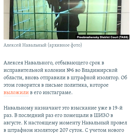
РАСПИСАНИЕ ВЕЩАНИЯ
ПОДПИШИТЕСЬ НА РАССЫЛКУ
СОЦИАЛЬНЫЕ СЕТИ
Алексей Навальный (архивное фото)
Алексея Навального, отбывающего срок в
исправительной колонии №6 во Владимирской
Все сайты РСЕ/РС
области, вновь отправили в штрафной изолятор. Об
этом говорится в письме политика, которое
выложили
в его инстаграме.
Навальному назначают это взыскание уже в 19-й
раз. В последний раз его помещали в ШИЗО в
августе. К настоящему моменту Навальный провел
в штрафном изоляторе 207 суток. С учетом нового