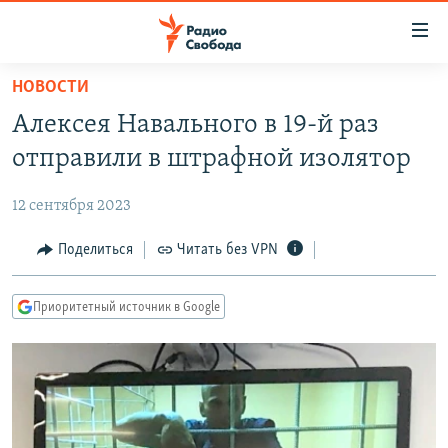
Ссылки
для
упрощенного
НОВОСТИ
ПРОГРАММЫ
доступа
Алексея Навального в 19-й раз
ПОДКАСТЫ
Вернуться
отправили в штрафной изолятор
к
АВТОРСКИЕ ПРОЕКТЫ
основному
12 сентября 2023
ЦИТАТЫ СВОБОДЫ
содержанию
Вернутся
МНЕНИЯ
Поделиться
Читать без VPN
к
КУЛЬТУРА
главной
Приоритетный источник в Google
навигации
IDEL.РЕАЛИИ
Вернутся
КАВКАЗ.РЕАЛИИ
к
СЕВЕР.РЕАЛИИ
поиску
СИБИРЬ.РЕАЛИИ