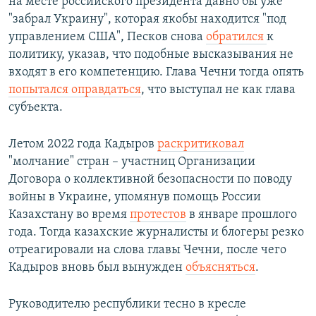
на месте российского президента давно бы уже
"забрал Украину", которая якобы находится "под
управлением США", Песков снова
обратился
к
политику, указав, что подобные высказывания не
входят в его компетенцию. Глава Чечни тогда опять
попытался оправдаться
, что выступал не как глава
субъекта.
Летом 2022 года Кадыров
раскритиковал
"молчание" стран – участниц Организации
Договора о коллективной безопасности по поводу
войны в Украине, упомянув помощь России
Казахстану во время
протестов
в январе прошлого
года. Тогда казахские журналисты и блогеры резко
отреагировали на слова главы Чечни, после чего
Кадыров вновь был вынужден
объясняться
.
Руководителю республики тесно в кресле