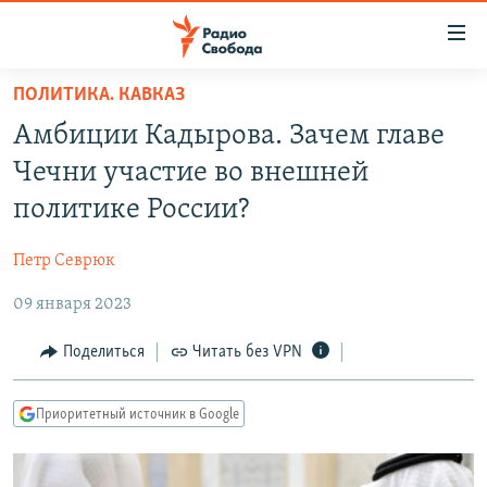
Ссылки
для
упрощенного
ПОЛИТИКА. КАВКАЗ
ПРОГРАММЫ
доступа
Амбиции Кадырова. Зачем главе
ПОДКАСТЫ
Вернуться
Чечни участие во внешней
к
АВТОРСКИЕ ПРОЕКТЫ
политике России?
основному
ЦИТАТЫ СВОБОДЫ
содержанию
Петр Севрюк
Вернутся
МНЕНИЯ
к
09 января 2023
КУЛЬТУРА
главной
навигации
IDEL.РЕАЛИИ
Поделиться
Читать без VPN
Вернутся
КАВКАЗ.РЕАЛИИ
к
Приоритетный источник в Google
СЕВЕР.РЕАЛИИ
поиску
СИБИРЬ.РЕАЛИИ