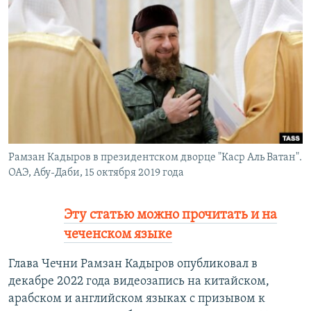
РАСПИСАНИЕ ВЕЩАНИЯ
ПОДПИШИТЕСЬ НА РАССЫЛКУ
СОЦИАЛЬНЫЕ СЕТИ
Рамзан Кадыров в президентском дворце "Каср Аль Ватан".
Все сайты РСЕ/РС
ОАЭ, Абу-Даби, 15 октября 2019 года
Эту статью можно прочитать и на
чеченском языке
Глава Чечни Рамзан Кадыров опубликовал в
декабре 2022 года видеозапись на китайском,
арабском и английском языках с призывом к