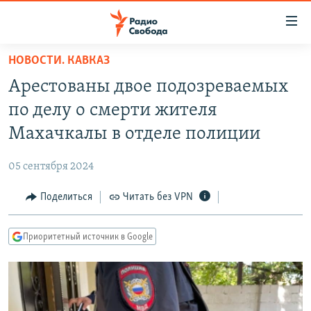
Ссылки
для
упрощенного
НОВОСТИ. КАВКАЗ
ПРОГРАММЫ
доступа
Арестованы двое подозреваемых
ПОДКАСТЫ
Вернуться
по делу о смерти жителя
к
АВТОРСКИЕ ПРОЕКТЫ
Махачкалы в отделе полиции
основному
ЦИТАТЫ СВОБОДЫ
содержанию
05 сентября 2024
Вернутся
МНЕНИЯ
к
Поделиться
Читать без VPN
КУЛЬТУРА
главной
навигации
IDEL.РЕАЛИИ
Приоритетный источник в Google
Вернутся
КАВКАЗ.РЕАЛИИ
к
СЕВЕР.РЕАЛИИ
поиску
СИБИРЬ.РЕАЛИИ