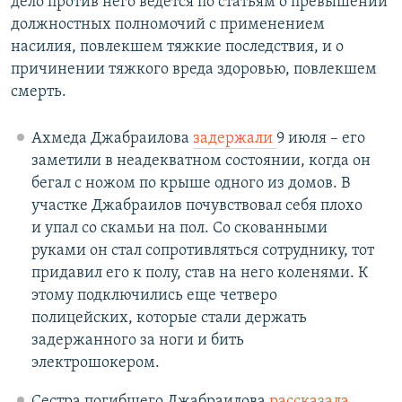
дело против него ведется по статьям о превышении
должностных полномочий с применением
насилия, повлекшем тяжкие последствия, и о
причинении тяжкого вреда здоровью, повлекшем
смерть.
Ахмеда Джабраилова
задержали
9 июля – его
заметили в неадекватном состоянии, когда он
бегал с ножом по крыше одного из домов. В
участке Джабраилов почувствовал себя плохо
и упал со скамьи на пол. Со скованными
руками он стал сопротивляться сотруднику, тот
придавил его к полу, став на него коленями. К
этому подключились еще четверо
полицейских, которые стали держать
задержанного за ноги и бить
электрошокером.
Сестра погибшего Джабраилова
рассказала