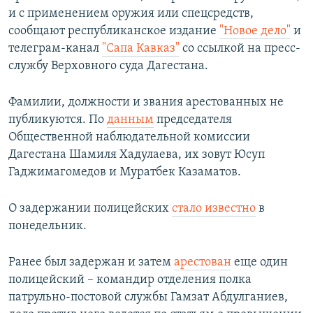
и с применением оружия или спецсредств,
сообщают республиканское издание
"Новое дело"
и
телеграм-канал
"Сапа Кавказ"
со ссылкой на пресс-
службу Верховного суда Дагестана.
Фамилии, должности и звания арестованных не
публикуются. По
данным
председателя
Общественной наблюдательной комиссии
Дагестана Шамиля Хадулаева, их зовут Юсуп
Гаджимагомедов и Муратбек Казаматов.
О задержании полицейских
стало известно
в
понедельник.
Ранее был задержан и затем
арестован
еще один
полицейский – командир отделения полка
патрульно-постовой службы Гамзат Абдулганиев,