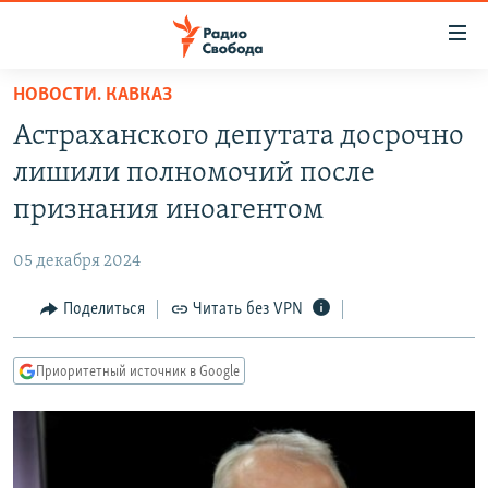
Ссылки
для
упрощенного
НОВОСТИ. КАВКАЗ
ПРОГРАММЫ
доступа
Астраханского депутата досрочно
ПОДКАСТЫ
Вернуться
лишили полномочий после
к
АВТОРСКИЕ ПРОЕКТЫ
признания иноагентом
основному
ЦИТАТЫ СВОБОДЫ
содержанию
05 декабря 2024
Вернутся
МНЕНИЯ
к
Поделиться
Читать без VPN
КУЛЬТУРА
главной
навигации
IDEL.РЕАЛИИ
Приоритетный источник в Google
Вернутся
КАВКАЗ.РЕАЛИИ
к
СЕВЕР.РЕАЛИИ
поиску
СИБИРЬ.РЕАЛИИ