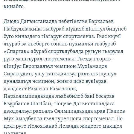
кинабго.
Дзюдо Дагъистаналда цебетIеялъе Баркалаев
ГIабдулхIажица гьабураб кIудияб хIалтIул бицунеб
буго киназдего гIагарун спортсменаз. Гьес кьучI
лъураб ва лъеберго соналъ нухмалъи гьабураб
«Спартак» абураб спортклубалда ругьун гьарулел
руго машгьурал спортсменал. Гьезда гъорлъ –
кIицIул Европаялъул чемпион МухIамадов
Сиражудин, ушу-саньдаялъул рахъалъ щуцIул
дунялалъул чемпион, живго цеве вукIарав
дзюдоист Рамазан Рамазанов,
Параолимпиадаялд
а лъабабилеб бакI босарав
Къурбанов ШагIбан, тIоцеве Дагъистаналдаса
дзюдоялъул рахъалъ Олимпиадаялда арав ГIалиев
МухIамадбег ва гьел гурел цоги спортсменал. Цо-
цоял руго гIолохъанаб гIелалда жидерго махщел
малъулел.