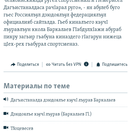
Челябинскиялда ругел спортсменалги гIемерисел
Дагъистаналдаса рачIарал руго», - ян абулеб буго
гьес Россиялъул дзюдоялъул федерациялъул
официалияб сайталда. Гьеб киналъего кьучI
лъуравлъун ккола Баркалаев ГIабдулхIажи абураб
пикру загьир гьабуна киназдего гIагарун нижеца
цIех-рех гьабурал спортсменаз.
Поделиться
Читать без VPN
Подпишитесь
Материалы по теме
Дагъистаналда дзюдоялъе кьучI лъурав Баркалаев
Дзюдоялъе кьучl лъурав (Баркалаев Гl.)
ТΙоцевесев