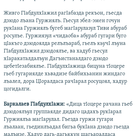
Живго ГIабдулхIажил рагIабазда рекъон, гьесда
дзюдо лъана Гуржиялъ. Гьесул эбел-эмен гочун
рукIана Гуржиялъ бугеб магIарулазул Тиви абураб
росулъе. Гуржиязул «чидаоба» абураб гугари буго
цIакъго дзюдоялда релълъараб, гьелъ кьучI лъуна
ГIабдулхIажил дзюдоялъе, ва хадуб гьесул
хIаракаталдалъун Дагъистаналдаго дзюдо
цебетIезабиялъе. ГIабдулхIажица бицуна тIоцере
гьеб гугариялде хьвадизе байбихьанин жиндаго
лъалел, дора ЦIоралдаса рачIарал росуцоял, хадур
цогидалги.
Баркалаев ГIабдулхIажи:
«Дица тIоцере рачана гьеб
дзюдоялъул группаялде дидаго цадахъ рукIарал
Гуржиялъа магIарулал. Гъезда гуржи гугари
лъалаан, гьединлъадал бигьа букIана дзюдо гьезда
малъизе. Хадур дагь-дагьккун шагьаралдаса