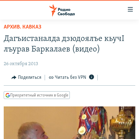
Ссылки
для
упрощенного
АРХИВ. КАВКАЗ
ПРОГРАММЫ
доступа
Дагъистаналда дзюдоялъе кьучI
ПОДКАСТЫ
Вернуться
лъурав Баркалаев (видео)
к
АВТОРСКИЕ ПРОЕКТЫ
основному
26 октября 2013
ЦИТАТЫ СВОБОДЫ
содержанию
Вернутся
МНЕНИЯ
Поделиться
Читать без VPN
к
КУЛЬТУРА
главной
Приоритетный источник в Google
навигации
IDEL.РЕАЛИИ
Вернутся
КАВКАЗ.РЕАЛИИ
к
СЕВЕР.РЕАЛИИ
поиску
СИБИРЬ.РЕАЛИИ