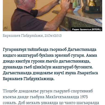
РАСПИСАНИЕ ВЕЩАНИЯ
ПОДПИШИТЕСЬ НА РАССЫЛКУ
СОЦИАЛЬНЫЕ СЕТИ
Баркалаев Гlабдулхlажи, 21Oкт2013
Гугариялъул тайпабазда гьоркьоб Дагъистаналда
кидаго машгьураб букIана эркенаб гугари. Амма
Все сайты РСЕ/РС
дзюдо кватIун гурони лъачIо дагъистаниязда,
дунялалда гьеб цIикIкIун машгьураб бугониги.
Дагъистаналда дзюдоялъе кьучI лъуна ЛъаратIаса
Баркалаев ГIабдулхIажица.
ТIоцебе дзюдоялъе ругьун гьарулеб спортивияб
къокъа данде гьабуна МахIачхъалаялда 1975
соналъ. Доб мехалъ улкаялда цо чанго шагьаралда