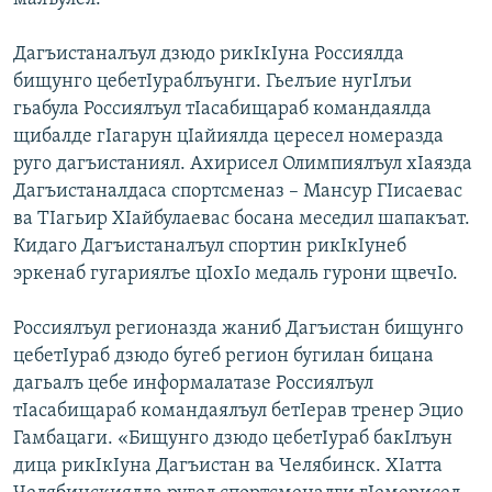
Дагъистаналъул дзюдо рикIкIуна Россиялда
бищунго цебетIураблъунги
. Гьелъие нугIлъи
гьабула Россиялъул тIасабищараб командаялда
щибалде гIагарун цIайиялда цересел номеразда
руго дагъистаниял. Ахирисел Олимпиялъул хIаязда
Дагъистаналдаса спортсменаз – Мансур ГIисаевас
ва ТIагьир ХIайбулаевас босана меседил шапакъат.
Кидаго Дагъистаналъул спортин рикIкIунеб
эркенаб гугариялъе цIохIо медаль гурони щвечIо.
Россиялъул регионазда жаниб Дагъистан бищунго
цебетIураб дзюдо бугеб регион бугилан бицана
дагьалъ цебе информалатазе Россиялъул
тIасабищараб командаялъул бетIерав тренер Эцио
Гамбацаги. «Бищунго дзюдо цебетIураб бакIлъун
дица рикIкIуна Дагъистан ва Челябинск. ХIатта