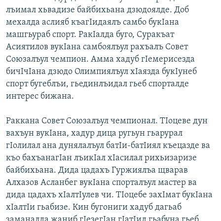
лъимал хьвадизе байбихьана дзюдоялде. Доб
мехалда аслияб къагIидаялъ самбо букIана
машгьураб спорт. РакIалда буго, Суракъат
Асиятилов вукIана самбоялъул рахъалъ Совет
Союзалъул чемпион. Амма хадуб гIемерисезда
бичIчIана дзюдо Олимпиялъул хIаязда букIунеб
спорт бугеблъи, гьединлъидал гьеб спорталде
интерес бижана.
Раккана Совет Союзалъул чемпионал. ТIоцеве дун
вахъун вукIана, хадур дица ругьун гьарурал
гIолилал ана дунялалъул батIи-батIиял къецазде ва
къо бахъанагIан лъикIал хIасилал рихьизаризе
байбихьана. Дида цадахъ Гуржиялъа щварав
Алхазов Асланбег вукIана спорталъул мастер ва
дида цадахъ хIалтIулев чи. ТIоцебе захIмат букIана
хIалтIи гьабизе. Кин бугониги хадуб дагьаб
заманалда жаниб гIезегIан гIатIид гьабуна гьеб