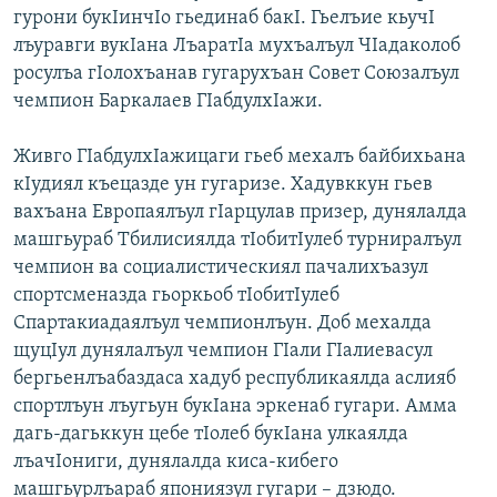
гурони букIинчIо гьединаб бакI. Гьелъие кьучI
лъуравги вукIана ЛъаратIа мухъалъул ЧIадаколоб
росулъа гIолохъанав гугарухъан Совет Союзалъул
чемпион Баркалаев ГIабдулхIажи.
Живго ГIабдулхIажицаги гьеб мехалъ байбихьана
кIудиял къецазде ун гугаризе. Хадувккун гьев
вахъана Европаялъул гIарцулав призер, дунялалда
машгьураб Тбилисиялда тIобитIулеб турниралъул
чемпион ва социалистическия
л пачалихъазул
спортсменазда гьоркьоб тIобитIулеб
Спартакиадаялъул чемпионлъун. Доб мехалда
щуцIул дунялалъул чемпион ГIали ГIалиевасул
бергьенлъабаздас
а хадуб республикаялда аслияб
спортлъун лъугьун букIана эркенаб гугари. Амма
дагь-дагьккун цебе тIолеб букIана улкаялда
лъачIониги, дунялалда киса-кибего
машгьурлъараб япониязул гугари – дзюдо.