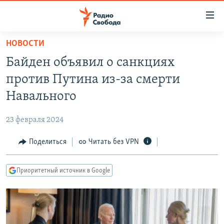
Ссылки
для
упрощенного
НОВОСТИ
ПРОГРАММЫ
доступа
Байден объявил о санкциях
ПОДКАСТЫ
Вернуться
против Путина из-за смерти
к
АВТОРСКИЕ ПРОЕКТЫ
Навального
основному
ЦИТАТЫ СВОБОДЫ
содержанию
23 февраля 2024
Вернутся
МНЕНИЯ
к
Поделиться
Читать без VPN
КУЛЬТУРА
главной
навигации
IDEL.РЕАЛИИ
Приоритетный источник в Google
Вернутся
КАВКАЗ.РЕАЛИИ
к
СЕВЕР.РЕАЛИИ
поиску
СИБИРЬ.РЕАЛИИ