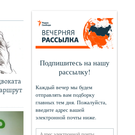
двоката
маршрут