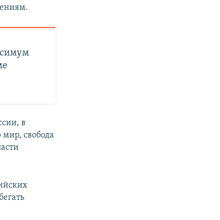
нениям.
аксимум
ме
сии, в
 мир, свобода
ласти
.
сийских
бегать