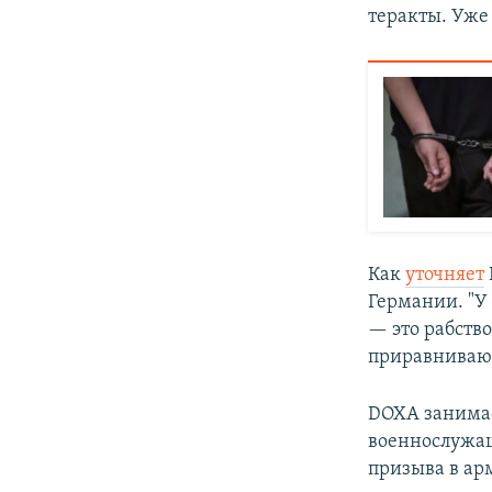
теракты. Уже
Как
уточняет
Германии. "У
— это рабство
приравнивают
DOXA занимае
военнослужащи
призыва в ар