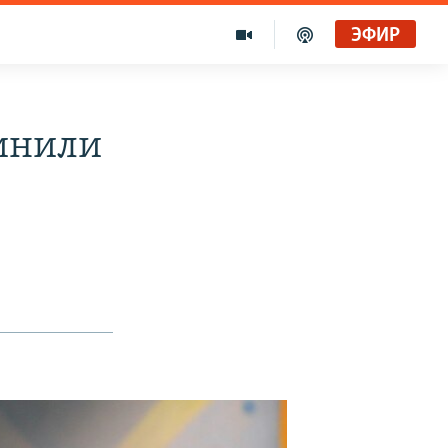
ЭФИР
винили