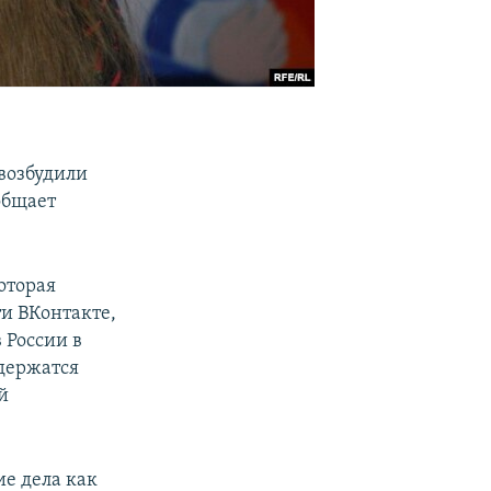
возбудили
общает
оторая
ти ВКонтакте,
 России в
одержатся
й
ие дела как