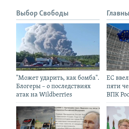
Выбор Свободы
Главны
"Может ударить, как бомба".
ЕС вве
Блогеры – о последствиях
пяти че
атак на Wildberries
ВПК Ро