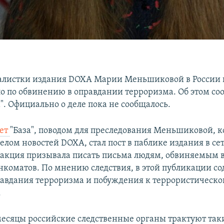
алистки издания DOXA Марии Меньшиковой в России 
ло по обвинению в оправдании терроризма. Об этом со
". Официально о деле пока не сообщалось.
ает
"База", поводом для преследования Меньшиковой, к
елом новостей DOXA, стал пост в паблике издания в се
дакция призывала писать письма людям, обвиняемым в
нкоматов. По мнению следствия, в этой публикации с
авдания терроризма и побуждения к террористическо
.
месяцы российские следственные органы трактуют так