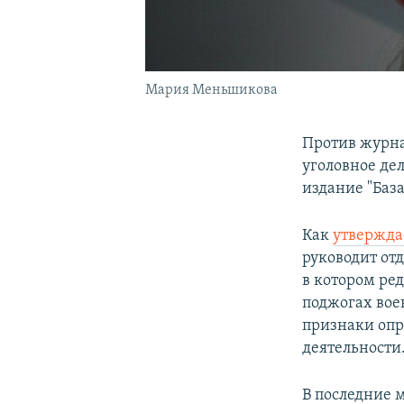
Мария Меньшикова
Против журн
уголовное де
издание "База
Как
утвержд
руководит отд
в котором ре
поджогах вое
признаки опр
деятельности
В последние 