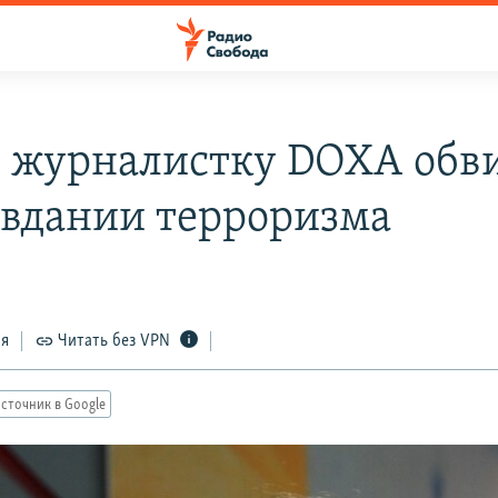
": журналистку DOXA об
авдании терроризма
ся
Читать без VPN
сточник в Google