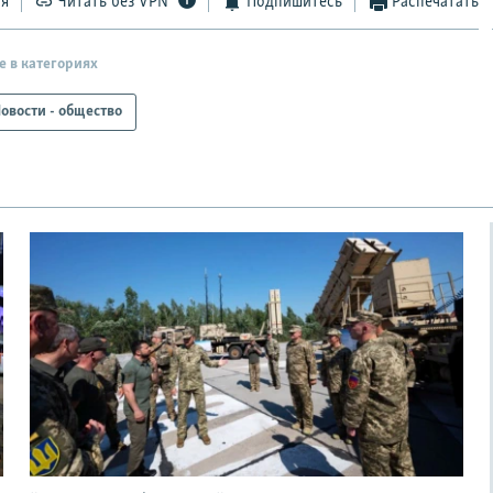
ся
Читать без VPN
Подпишитесь
Распечатать
е в категориях
овости - общество