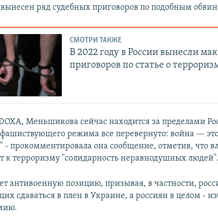
 вынесен ряд судебных приговоров по подобным обви
СМОТРИ ТАКЖЕ
В 2022 году в России вынесли м
приговоров по статье о террориз
DOXA, Меньшикова сейчас находится за пределами Рос
 фашиствующего режима все перевернуто: война — это
" - прокомментировала она сообщение, отметив, что в
 к терроризму "солидарность неравнодушных людей"
т антивоенную позицию, призывая, в частности, рос
х сдаваться в плен в Украине, а россиян в целом - из
мию.