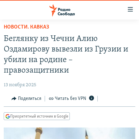
Ссылки
для
упрощенного
НОВОСТИ. КАВКАЗ
ПРОГРАММЫ
доступа
Беглянку из Чечни Алию
ПОДКАСТЫ
Вернуться
Оздамирову вывезли из Грузии и
к
АВТОРСКИЕ ПРОЕКТЫ
убили на родине –
основному
ЦИТАТЫ СВОБОДЫ
содержанию
правозащитники
Вернутся
МНЕНИЯ
к
13 ноября 2025
КУЛЬТУРА
главной
Поделиться
Читать без VPN
навигации
IDEL.РЕАЛИИ
Вернутся
КАВКАЗ.РЕАЛИИ
к
Приоритетный источник в Google
СЕВЕР.РЕАЛИИ
поиску
СИБИРЬ.РЕАЛИИ