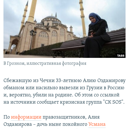
РАСПИСАНИЕ ВЕЩАНИЯ
ПОДПИШИТЕСЬ НА РАССЫЛКУ
СОЦИАЛЬНЫЕ СЕТИ
В Грозном, иллюстративная фотография
Все сайты РСЕ/РС
Сбежавшую из Чечни 33-летнюю Алию Оздамирову
обманом или насильно вывезли из Грузии в Россию
и, вероятно, убили на родине. Об этом со ссылкой
на источники сообщает кризисная группа "СК SOS".
По
информации
правозащитников, Алия
Оздамирова – дочь ныне покойного
Усмана