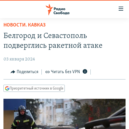
Ссылки
для
упрощенного
НОВОСТИ. КАВКАЗ
ПРОГРАММЫ
доступа
Белгород и Севастополь
ПОДКАСТЫ
Вернуться
подверглись ракетной атаке
к
АВТОРСКИЕ ПРОЕКТЫ
основному
03 января 2024
ЦИТАТЫ СВОБОДЫ
содержанию
Вернутся
МНЕНИЯ
Поделиться
Читать без VPN
к
КУЛЬТУРА
главной
Приоритетный источник в Google
навигации
IDEL.РЕАЛИИ
Вернутся
КАВКАЗ.РЕАЛИИ
к
СЕВЕР.РЕАЛИИ
поиску
СИБИРЬ.РЕАЛИИ