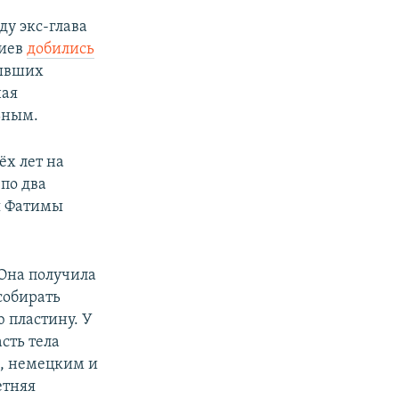
ду экс-глава
киев
добились
бывших
ная
ьным.
ёх лет на
по два
ля Фатимы
 Она получила
собирать
 пластину. У
сть тела
и, немецким и
етняя