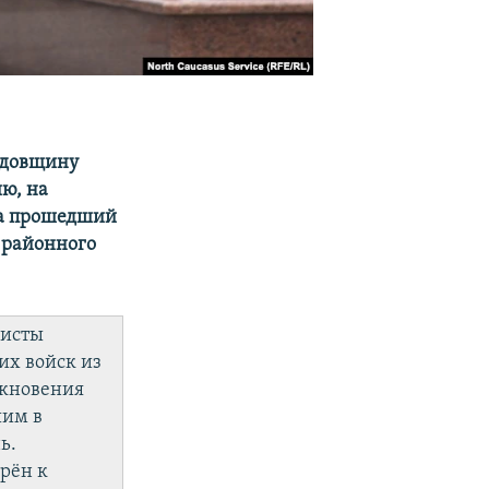
одовщину
ю, на
 за прошедший
е районного
ристы
их войск из
лкновения
шим в
ь.
рён к