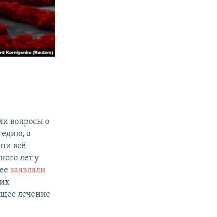
ли вопросы о
гедию, а
они всё
ного лет у
нее
заявляли
ших
ящее лечение