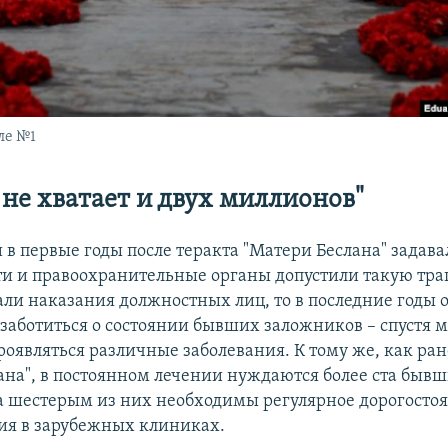
ле №1
 не хватает и двух миллионов"
 в первые годы после теракта "Матери Беслана" задава
сти и правоохранительные органы допустили такую тра
али наказания должностных лиц, то в последние годы 
заботиться о состоянии бывших заложников – спустя м
роявляться различные заболевания. К тому же, как ра
ана", в постоянном лечении нуждаются более ста быв
а шестерым из них необходимы регулярное дорогосто
ия в зарубежных клиниках.