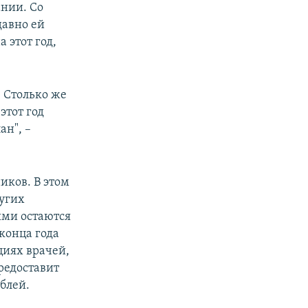
нии. Со
давно ей
 этот год,
. Столько же
этот год
ан", –
ков. В этом
ругих
ыми остаются
конца года
циях врачей,
редоставит
ублей.