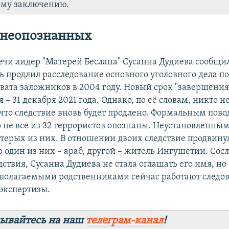
му заключению.
 неопознанных
речи лидер "Матерей Беслана" Сусанна Дудиева сообщил
ь продлил расследование основного уголовного дела по
хвата заложников в 2004 году. Новый срок "завершения
 – 31 декабря 2021 года. Однако, по её словам, никто н
что следствие вновь будет продлено. Формальным пово
о не все из 32 террористов опознаны. Неустановленны
терых из них. В отношении двоих следствие продвину
о один из них – араб, другой – житель Ингушетии. Сос
ствия, Сусанна Дудиева не стала оглашать его имя, но
едполагаемыми родственниками сейчас работают следов
экспертизы.
ывайтесь на наш
телеграм-канал
!