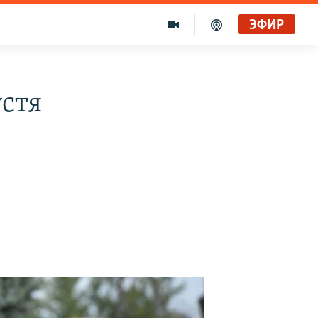
ЭФИР
устя