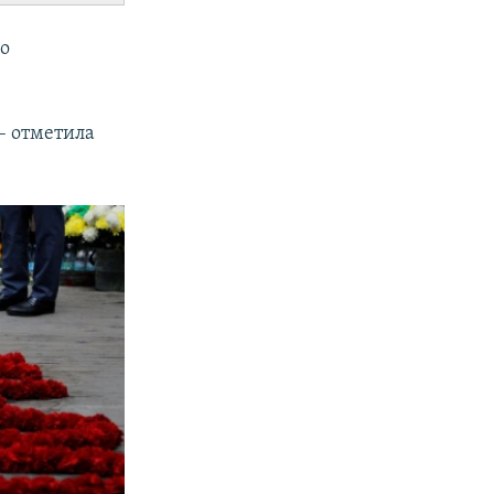
но
 – отметила