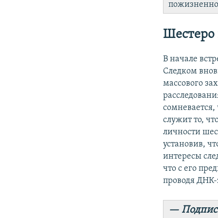
пожизненно
Шестеро
В начале вст
Следком внов
массового за
расследования
сомневается, 
служит то, чт
личности шес
установив, чт
интересы след
что с его пр
проводя ДНК-
— Подпис