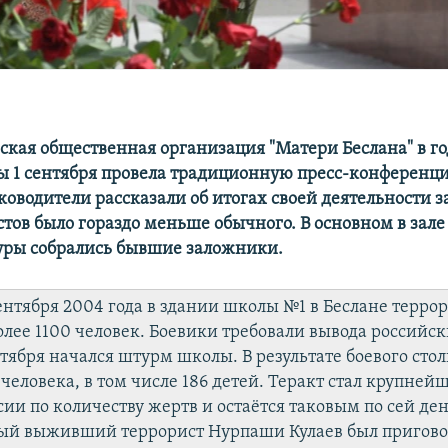
ская общественная организация "Матери Беслана" в г
ы 1 сентября провела традиционную пресс-конференци
уководители рассказали об итогах своей деятельности
стов было гораздо меньше обычного. В основном в зал
уры собрались бывшие заложники.
 сентября 2004 года в здании школы №1 в Беслане терро
олее 1100 человек. Боевики требовали вывода российск
нтября начался штурм школы. В результате боевого сто
 человека, в том числе 186 детей. Теракт стал крупней
сии по количеству жертв и остаётся таковым по сей ден
ый выживший террорист Нурпаши Кулаев был пригово