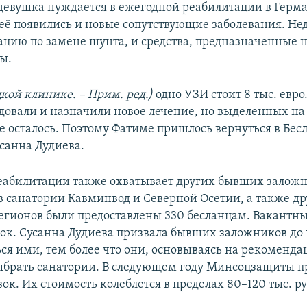
девушка нуждается в ежегодной реабилитации в Герма
её появились и новые сопутствующие заболевания. Не
ацию по замене шунта, и средства, предназначенные на
ы.
кой клинике. – Прим. ред.)
одно УЗИ стоит 8 тыс. евро
довали и назначили новое лечение, но выделенных на 
е осталось. Поэтому Фатиме пришлось вернуться в Бесл
усанна Дудиева.
абилитации также охватывает других бывших заложни
 в санатории Кавминвод и Северной Осетии, а также д
егионов были предоставлены 330 бесланцам. Вакантн
вок. Сусанна Дудиева призвала бывших заложников до 
ься ими, тем более что они, основываясь на рекоменда
ыбрать санатории. В следующем году Минсоцзащиты п
ок. Их стоимость колеблется в пределах 80–120 тыс. р