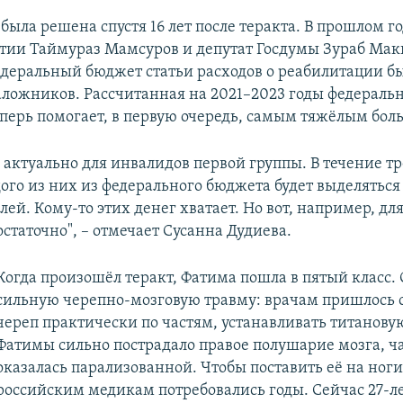
была решена спустя 16 лет после теракта. В прошлом го
тии Таймураз Мамсуров и депутат Госдумы Зураб Ма
едеральный бюджет статьи расходов о реабилитации 
аложников. Рассчитанная на 2021–2023 годы федераль
перь помогает, в первую очередь, самым тяжёлым бол
 актуально для инвалидов первой группы. В течение тр
ого из них из федерального бюджета будет выделяться 
ей. Кому-то этих денег хватает. Но вот, например, д
статочно", – отмечает Сусанна Дудиева.
Когда произошёл теракт, Фатима пошла в пятый класс.
сильную черепно-мозговую травму: врачам пришлось 
череп практически по частям, устанавливать титановую
Фатимы сильно пострадало правое полушарие мозга, ча
оказалась парализованной. Чтобы поставить её на ног
российским медикам потребовались годы. Сейчас 27-л