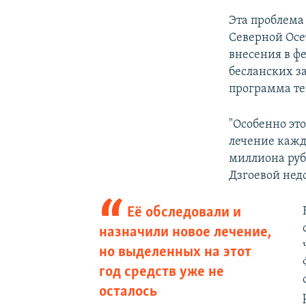
Эта проблема 
Северной Осе
внесения в ф
бесланских з
программа те
"Особенно это
лечение кажд
миллиона рубл
Дзгоевой недо
Её обследовали и
назначили новое лечение,
но выделенных на этот
год средств уже не
осталось