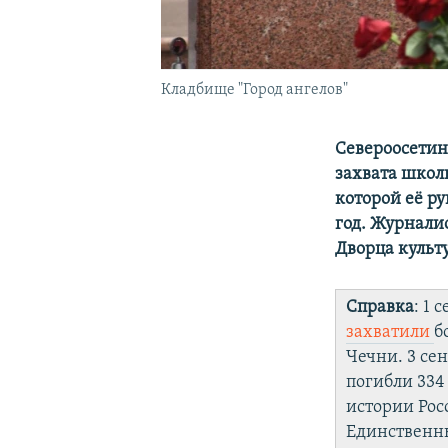
Кладбище "Город ангелов"
Североосетин
захвата школ
которой её р
год. Журнали
Дворца культ
Справка
: 1
за
хватили
б
Чечни. 3 се
погибли 334
истории Рос
Единственн