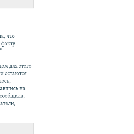
а, что
 факту
"
е
дом для этого
ми остаются
лось,
лавшись на
 сообщила,
атели,