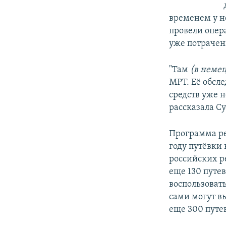
временем у н
провели опер
уже потрачен
"Там
(в немец
МРТ. Её обсле
средств уже н
рассказала С
Программа ре
году путёвки
российских р
еще 130 путе
воспользоват
сами могут в
еще 300 путев