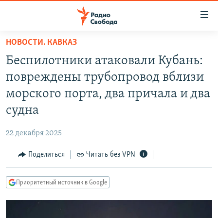
Ссылки
для
упрощенного
НОВОСТИ. КАВКАЗ
ПРОГРАММЫ
доступа
Беспилотники атаковали Кубань:
ПОДКАСТЫ
Вернуться
повреждены трубопровод вблизи
к
АВТОРСКИЕ ПРОЕКТЫ
морского порта, два причала и два
основному
ЦИТАТЫ СВОБОДЫ
содержанию
судна
Вернутся
МНЕНИЯ
к
22 декабря 2025
КУЛЬТУРА
главной
Поделиться
Читать без VPN
навигации
IDEL.РЕАЛИИ
Вернутся
КАВКАЗ.РЕАЛИИ
к
Приоритетный источник в Google
СЕВЕР.РЕАЛИИ
поиску
СИБИРЬ.РЕАЛИИ