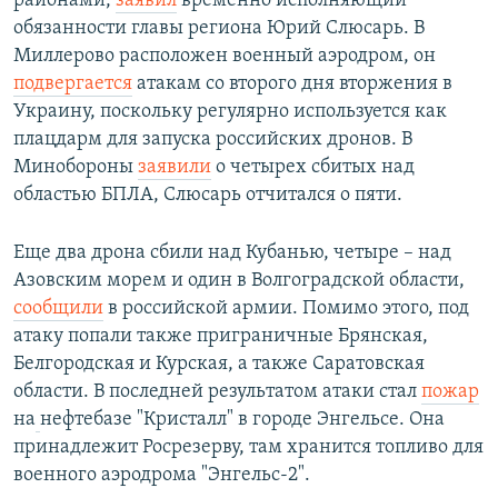
районами,
заявил
временно исполняющий
обязанности главы региона Юрий Слюсарь. В
Миллерово расположен военный аэродром, он
подвергается
атакам со второго дня вторжения в
Украину, поскольку регулярно используется как
плацдарм для запуска российских дронов. В
Минобороны
заявили
о четырех сбитых над
областью БПЛА, Слюсарь отчитался о пяти.
Еще два дрона сбили над Кубанью, четыре – над
Азовским морем и один в Волгоградской области,
сообщили
в российской армии. Помимо этого, под
атаку попали также приграничные Брянская,
Белгородская и Курская, а также Саратовская
области. В последней результатом атаки стал
пожар
на
нефтебазе "Кристалл" в городе Энгельсе. Она
принадлежит Росрезерву, там хранится топливо для
военного аэродрома "Энгельс-2".