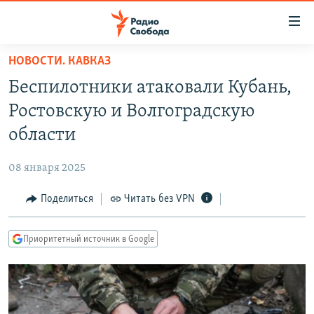
Ссылки
для
упрощенного
НОВОСТИ. КАВКАЗ
ПРОГРАММЫ
доступа
Беспилотники атаковали Кубань,
ПОДКАСТЫ
Вернуться
Ростовскую и Волгоградскую
к
АВТОРСКИЕ ПРОЕКТЫ
области
основному
ЦИТАТЫ СВОБОДЫ
содержанию
08 января 2025
Вернутся
МНЕНИЯ
к
Поделиться
Читать без VPN
КУЛЬТУРА
главной
навигации
IDEL.РЕАЛИИ
Приоритетный источник в Google
Вернутся
КАВКАЗ.РЕАЛИИ
к
СЕВЕР.РЕАЛИИ
поиску
СИБИРЬ.РЕАЛИИ