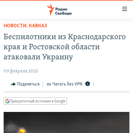
Ссылки
для
упрощенного
НОВОСТИ. КАВКАЗ
ПРОГРАММЫ
доступа
Беспилотники из Краснодарского
ПОДКАСТЫ
Вернуться
края и Ростовской области
к
АВТОРСКИЕ ПРОЕКТЫ
атаковали Украину
основному
ЦИТАТЫ СВОБОДЫ
содержанию
09 февраля 2025
Вернутся
МНЕНИЯ
к
Поделиться
Читать без VPN
КУЛЬТУРА
главной
навигации
IDEL.РЕАЛИИ
Приоритетный источник в Google
Вернутся
КАВКАЗ.РЕАЛИИ
к
СЕВЕР.РЕАЛИИ
поиску
СИБИРЬ.РЕАЛИИ