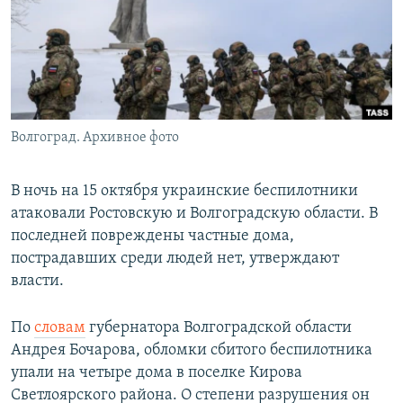
РАСПИСАНИЕ ВЕЩАНИЯ
ПОДПИШИТЕСЬ НА РАССЫЛКУ
СОЦИАЛЬНЫЕ СЕТИ
Волгоград. Архивное фото
В ночь на 15 октября украинские беспилотники
атаковали Ростовскую и Волгоградскую области. В
Все сайты РСЕ/РС
последней повреждены частные дома,
пострадавших среди людей нет, утверждают
власти.
По
словам
губернатора Волгоградской области
Андрея Бочарова, обломки сбитого беспилотника
упали на четыре дома в поселке Кирова
Светлоярского района. О степени разрушения он