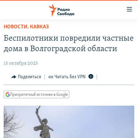
Ссылки
для
упрощенного
НОВОСТИ. КАВКАЗ
ПРОГРАММЫ
доступа
Беспилотники повредили частные
ПОДКАСТЫ
Вернуться
дома в Волгоградской области
к
АВТОРСКИЕ ПРОЕКТЫ
основному
15 октября 2025
ЦИТАТЫ СВОБОДЫ
содержанию
Вернутся
МНЕНИЯ
Поделиться
Читать без VPN
к
КУЛЬТУРА
главной
Приоритетный источник в Google
навигации
IDEL.РЕАЛИИ
Вернутся
КАВКАЗ.РЕАЛИИ
к
СЕВЕР.РЕАЛИИ
поиску
СИБИРЬ.РЕАЛИИ