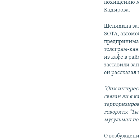
похищению мо
Кадырова.
Щепихина зат
SOTA, автомо
предпринимат
телеграм-кан
из кафе в ра
заставили зап
он рассказал
"Они интерес
связан ли я к
терроризирова
говорить: "Ты
мусульман пос
О возбуждени