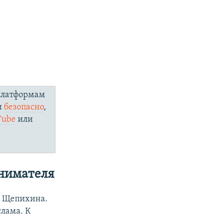
 платформам
и
безопасно
,
Tube
или
нимателя
а Щепихина.
слама. К