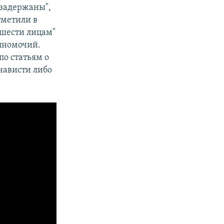
 задержаны",
тметили в
"шести лицам"
лномочий.
по статьям о
нависти либо