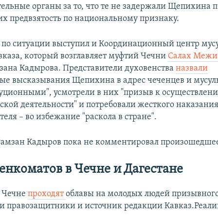
ельные органы за то, что те не задержали Щепихина 
их предвзятость по национальному признаку.
 по ситуации выступил и Координационный центр мус
вказа, который возглавляет муфтий Чечни
Салах Межи
зана Кадырова. Представители духовенства
назвали
ые высказывания Щепихина в адрес чеченцев и мусу
уционными", усмотрели в них "призыв к осуществлен
ской деятельности" и потребовали жесткого наказания
еля – во избежание "раскола в стране".
Рамзан Кадыров пока не комментировал произошедше
енкоматов в Чечне и Дагестане
и Чечне
проходят
облавы на молодых людей призывного 
и правозащитники и источник редакции Кавказ.Реали