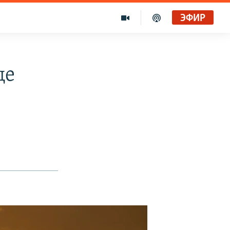
ЭФИР
це