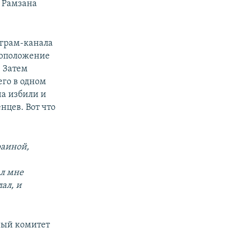
 Рамзана
еграм-канала
тоположение
 Затем
его в одном
на избили и
нцев. Вот что
раиной,
ал мне
лал, и
ный комитет