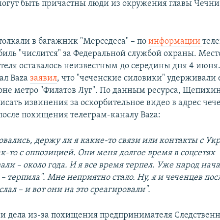
гут быть причастны люди из окружения главы Чечни
олкали в багажник "Мерседеса" – по
информации
тел
биль "числится" за Федеральной службой охраны. Мес
еля оставалось неизвестным до середины дня 4 июня.
ал Baza
заявил
, что "чеченские силовики" удерживали 
йоне метро "Филатов Луг". По данным ресурса, Щепихи
исать извинения за оскорбительное видео в адрес чече
 после похищения телеграм-каналу Baza:
овались, держу ли я какие-то связи или контакты с Ук
ак-то с оппозицией. Они меня долгое время в соцсетях
ли – около года. И я все время терпел. Уже народ нач
 – терпила". Мне неприятно стало. Ну, я и чеченцев пос
лал – и вот они на это среагировали".
и дела из-за похищения предпринимателя Следствен