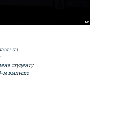
лавы на
м
мене студенту
9-м выпуске