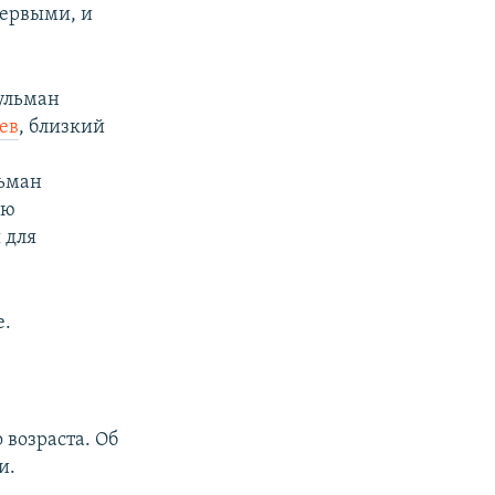
первыми, и
ульман
ев
, близкий
льман
ию
 для
е.
возраста. Об
и.