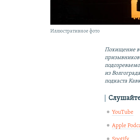
Иллюстративное фото
Похищение в 
призывников 
подозреваемой
из Волгограда
подкаста Кав
Слушайте 
YouTube
Apple Podca
Spotify