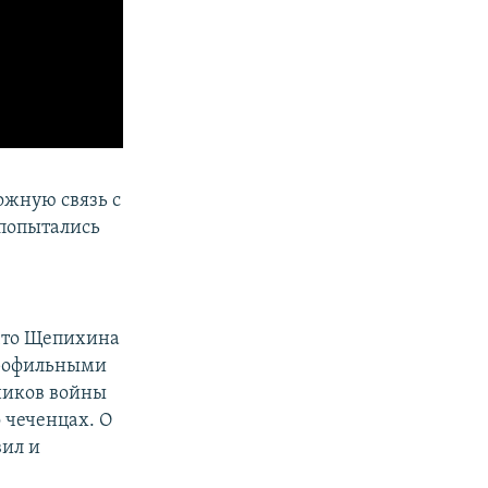
ожную связь с
 попытались
 что Щепихина
профильными
ников войны
 чеченцах. О
вил и