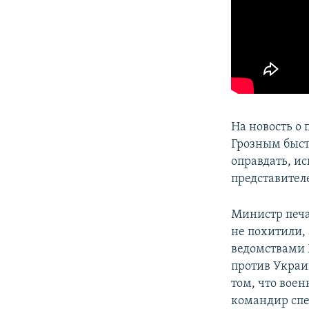
На новость о
Грозным быст
оправдать, и
представител
Министр печ
не похитили,
ведомствами 
против Украи
том, что вое
командир спе