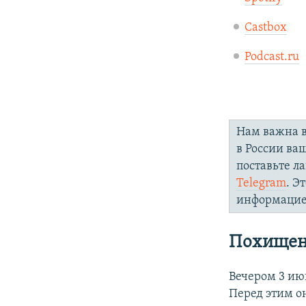
Castbox
Podcast.ru
Нам важна в
в России ва
поставьте л
Telegram
. Э
информацие
Похищен
Вечером 3 ию
Перед этим он