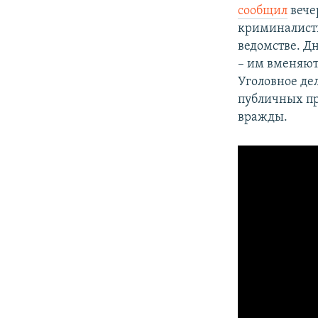
сообщил
вече
криминалисты
ведомстве. Д
– им вменяю
Уголовное де
публичных пр
вражды.