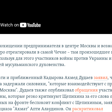
 похищении предпринимателя в центре Москвы и возм
ро отреагировали в самой Чечне – там произошедшее
спользуя для этого участников войны против Украины и
ей мусульманского духовенства.
ати и приближенный Кадырова Ахмед Дудаев
заявил
,
 а задержали силовики, "которые взаимодействуют с 
Москвы". Дудаев также опубликовал
обращения
участ
ны, которые резко критикуют Щепихина за его слова о
нных на фронте беспокоит конфликт с Щепихиным, зая
цназа "Ахмат" Апти Алаудинов. Он
раскритиковал