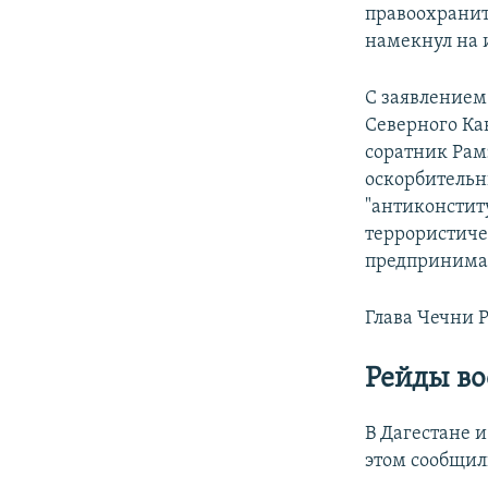
правоохранит
намекнул на 
С заявлением
Северного Ка
соратник Рам
оскорбительн
"антиконстит
террористиче
предпринимат
Глава Чечни 
Рейды во
В Дагестане 
этом сообщил