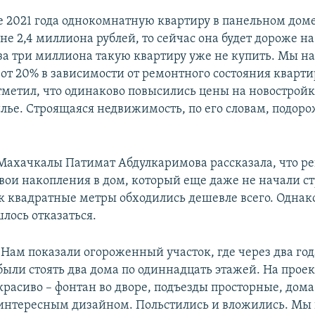
ле 2021 года однокомнатную квартиру в панельном до
не 2,4 миллиона рублей, то сейчас она будет дороже на
а три миллиона такую квартиру уже не купить. Мы н
т 20% в зависимости от ремонтного состояния квартир
отметил, что одинаково повысились цены на новостройк
лье. Строящаяся недвижимость, по его словам, подоро
ахачкалы Патимат Абдулкаримова рассказала, что р
свои накопления в дом, который еще даже не начали ст
ак квадратные метры обходились дешевле всего. Однако
лось отказаться.
"Нам показали огороженный участок, где через два го
были стоять два дома по одиннадцать этажей. На проек
красиво – фонтан во дворе, подъезды просторные, дома
интересным дизайном. Польстились и вложились. Мы