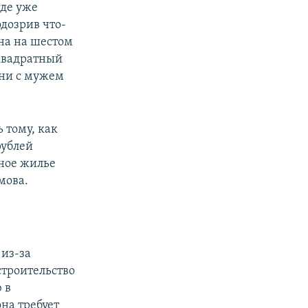
где уже
дозрив что-
на на шестом
 квадратный
они с мужем
 тому, как
рублей
ное жилье
мова.
из-за
строительство
 в
на требует