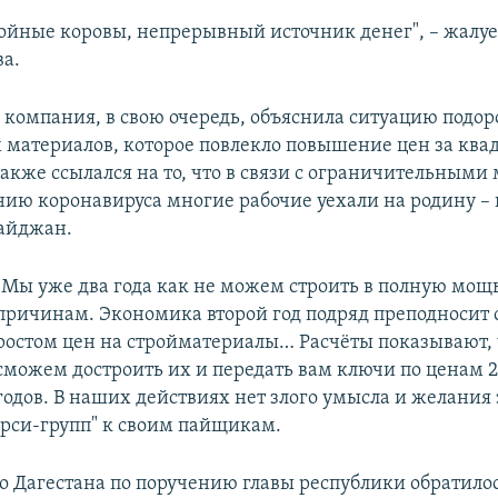
ойные коровы, непрерывный источник денег", – жалуе
а.
 компания, в свою очередь, объяснила ситуацию под
 материалов, которое повлекло повышение цен за ква
акже ссылался на то, что в связи с ограничительными
ию коронавируса многие рабочие уехали на родину – 
айджан.
"Мы уже два года как не можем строить в полную мощь
причинам. Экономика второй год подряд преподносит
ростом цен на стройматериалы… Расчёты показывают, 
сможем достроить их и передать вам ключи по ценам 
годов. В наших действиях нет злого умысла и желания з
Арси-групп" к своим пайщикам.
о Дагестана по поручению главы республики обратилос