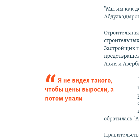
"Мы им как д
Абдулкадыров
Строительная
строительных
Застройщик т
предотвращен
Азии и Азерб
Я не видел такого,
чтобы цены выросли, а
потом упали
обратилась "
Правительств