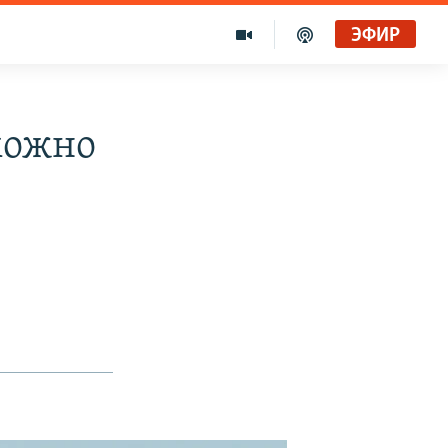
ЭФИР
Голоса и темы XX века на архивных пленках. Время гостей. Владислав Белов, директор Центра германских исследований Института Европы
Радио Свобода
можно
"Убить нормальную экономику – это убить страну"
Радио Свобода Live