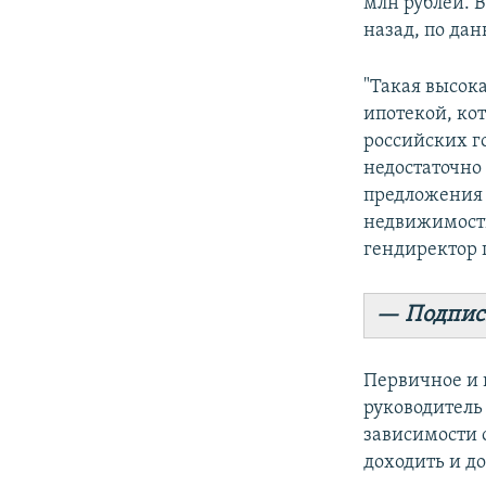
млн рублей. В
назад, по дан
"Такая высок
ипотекой, ко
российских г
недостаточно
предложения 
недвижимость
гендиректор 
— Подпис
Первичное и 
руководитель
зависимости 
доходить и до