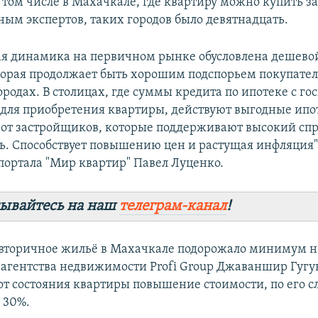
 том числе в Махачкале, где квартиру можно купить за 
ным экспертов, таких городов было девятнадцать.
ая динамика на первичном рынке обусловлена дешево
торая продолжает быть хорошим подспорьем покупате
ородах. В столицах, где суммы кредита по ипотеке с г
 для приобретения квартиры, действуют выгодные ип
от застройщиков, которые поддерживают высокий спр
. Способствует повышению цен и растущая инфляция"
портала "Мир квартир" Павел Луценко.
ывайтесь на наш
телеграм-канал
!
вторичное жильё в Махачкале подорожало минимум н
 агентства недвижимости Profi Group Джаваншир Гугун
от состояния квартиры повышение стоимости, по его с
 30%.