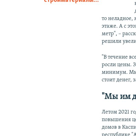
стройматериалы…
то неладное,
этаже. А с э
метр", – расс
решили увелич
"В течение вс
росли цены. 
минимум. Мы 
стоит денег, 
"Мы им 
Летом 2021 г
повышения це
домов в Касп
республике "А