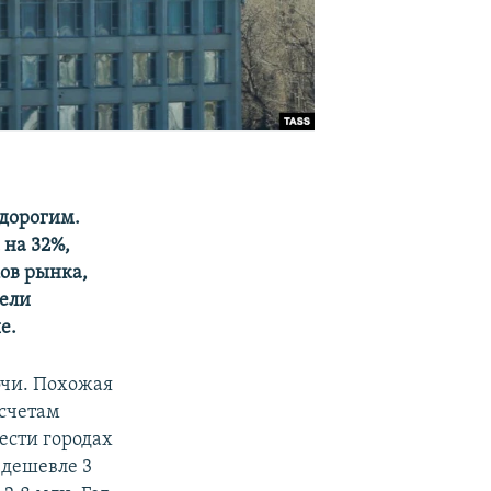
 дорогим.
 на 32%,
ков рынка,
тели
е.
очи. Похожая
дсчетам
ести городах
 дешевле 3