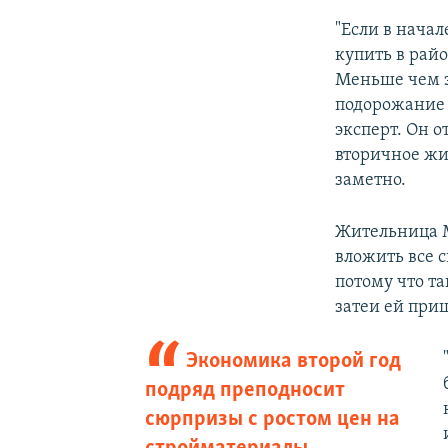
"Если в нача
купить в райо
Меньше чем з
подорожание о
эксперт. Он 
вторичное жи
заметно.
Жительница М
вложить все 
потому что т
затеи ей приш
Экономика второй год
подряд преподносит
сюрпризы с ростом цен на