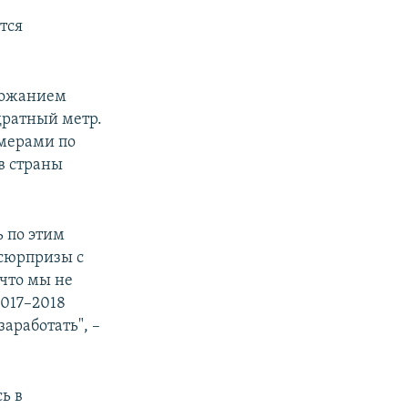
тся
орожанием
дратный метр.
 мерами по
в страны
 по этим
 сюрпризы с
что мы не
2017–2018
аработать", –
ь в