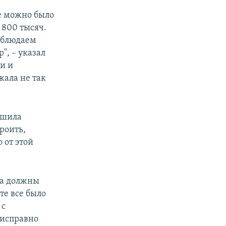
ме можно было
 800 тысяч.
аблюдаем
", – указал
и и
жала не так
ешила
роить,
 от этой
да должны
те все было
 с
 исправно