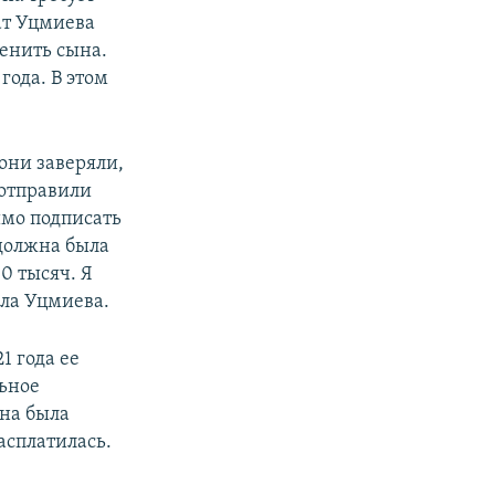
ат Уцмиева
женить сына.
года. В этом
они заверяли,
 отправили
имо подписать
 должна была
00 тысяч. Я
ала Уцмиева.
1 года ее
ьное
жна была
асплатилась.