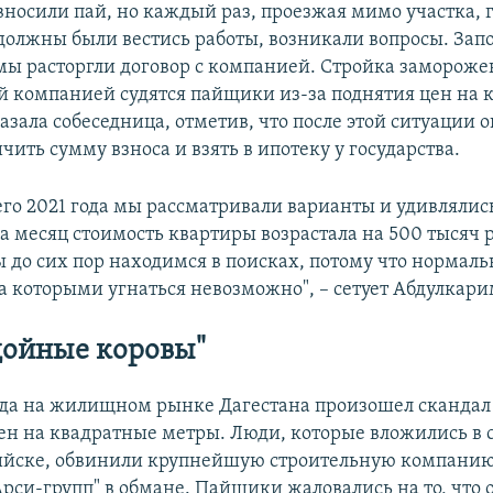
вносили пай, но каждый раз, проезжая мимо участка, 
должны были вестись работы, возникали вопросы. Запо
 мы расторгли договор с компанией. Стройка замороже
той компанией судятся пайщики из-за поднятия цен на
казала собеседница, отметив, что после этой ситуации 
ить сумму взноса и взять в ипотеку у государства.
его 2021 года мы рассматривали варианты и удивлялись
За месяц стоимость квартиры возрастала на 500 тысяч 
до сих пор находимся в поисках, потому что нормаль
за которыми угнаться невозможно", – сетует Абдулкари
дойные коровы"
ода на жилищном рынке Дагестана произошел скандал 
н на квадратные метры. Люди, которые вложились в 
ийске, обвинили крупнейшую строительную компанию
рси-групп" в обмане. Пайщики жаловались на то, что о