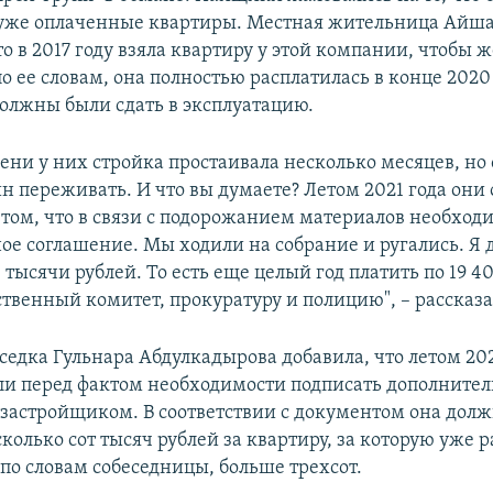
 уже оплаченные квартиры. Местная жительница Айш
то в 2017 году взяла квартиру у этой компании, чтобы 
по ее словам, она полностью расплатилась в конце 2020 
должны были сдать в эксплуатацию.
ени у них стройка простаивала несколько месяцев, но 
ин переживать. И что вы думаете? Летом 2021 года они
 том, что в связи с подорожанием материалов необход
ое соглашение. Мы ходили на собрание и ругались. Я
 тысячи рублей. То есть еще целый год платить по 19 4
ственный комитет, прокуратуру и полицию", – рассказ
седка Гульнара Абдулкадырова добавила, что летом 202
ли перед фактом необходимости подписать дополнител
 застройщиком. В соответствии с документом она дол
колько сот тысяч рублей за квартиру, за которую уже р
по словам собеседницы, больше трехсот.