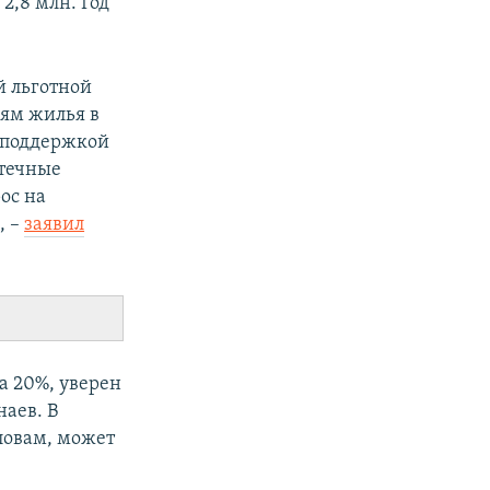
2,8 млн. Год
й льготной
лям жилья в
осподдержкой
отечные
ос на
, –
заявил
а 20%, уверен
аев. В
ловам, может