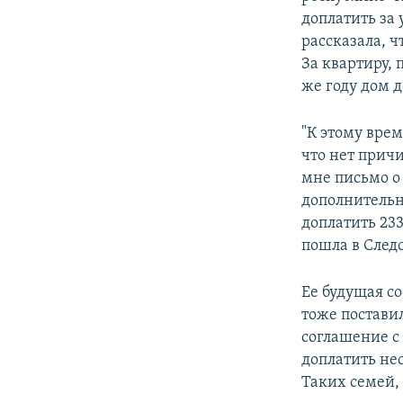
доплатить за
рассказала, ч
За квартиру, 
же году дом 
"К этому врем
что нет прич
мне письмо о
дополнительн
доплатить 233
пошла в След
Ее будущая со
тоже постави
соглашение с
доплатить нес
Таких семей, 