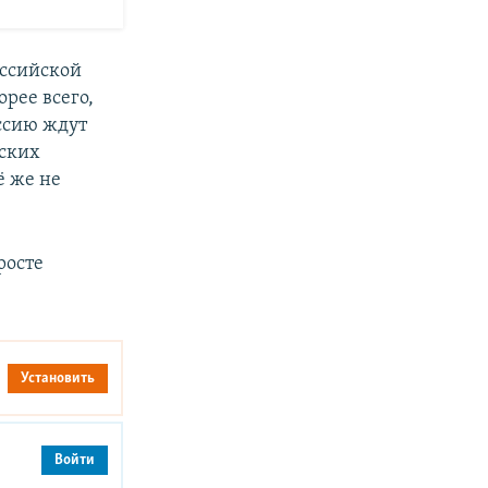
оссийской
рее всего,
оссию ждут
еских
ё же не
росте
Установить
Войти