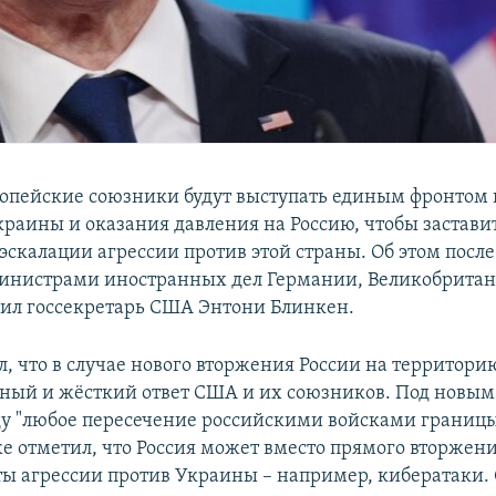
опейские союзники будут выступать единым фронтом 
раины и оказания давления на Россию, чтобы заставит
 эскалации агрессии против этой страны. Об этом посл
министрами иностранных дел Германии, Великобрита
ил госсекретарь США Энтони Блинкен.
л, что в случае нового вторжения России на территор
иный и жёсткий ответ США и их союзников. Под новы
ду "любое пересечение российскими войсками границ
е отметил, что Россия может вместо прямого вторжени
ы агрессии против Украины – например, кибератаки.