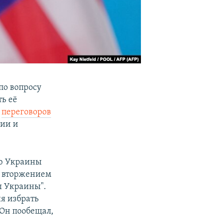
по вопросу
ь её
е
переговоров
нии и
ию Украины
м вторжением
ы Украины".
я избрать
 Он пообещал,