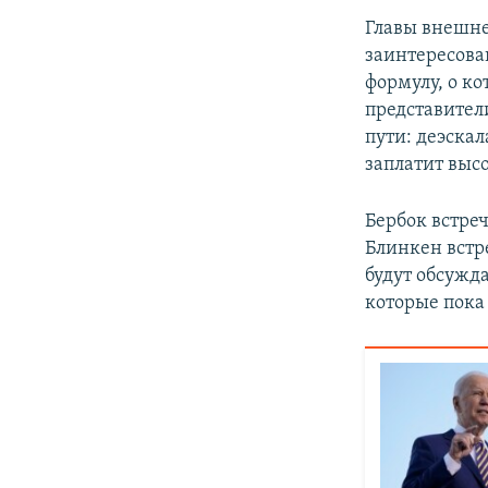
Главы внешне
заинтересова
формулу, о к
представители
пути: деэскал
заплатит выс
Бербок встре
Блинкен встр
будут обсужда
которые пока