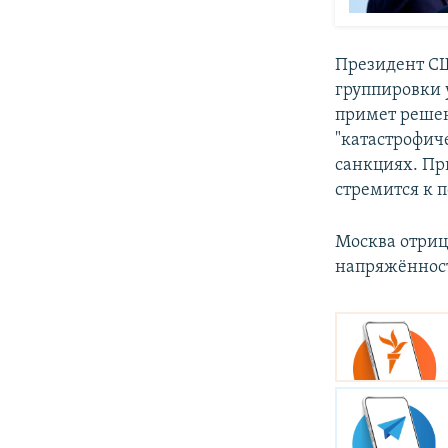
Президент СШ
группировки у
примет решен
"катастрофич
санкциях. Пр
стремится к 
Москва отриц
напряжённос