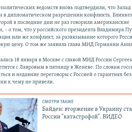
политических ведомств вновь подтвердили, что Запад
н в дипломатическом разрешении конфликта. Блинке
оторой в последние дни не раз говорили американские
, – о том, что у российского президента Владимира Пу
ация или же конфликт, за развязывание которого Росси
окую цену. О том же заявила глава МИД Германии Анн
чалась 18 января в Москве с главой МИД России Серге
етится с Лавровым в пятницу в Женеве. По словам госс
ться и недавние переговоры с Россией о гарантиях без
 ни к чему не привели.
СМОТРИ ТАКЖЕ
Байден: вторжение в Украину ста
России "катастрофой". ВИДЕО