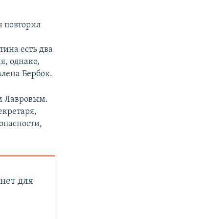
н повторил
тина есть два
я, однако,
алена Бербок.
ем Лавровым.
екретаря,
опасности,
нет для