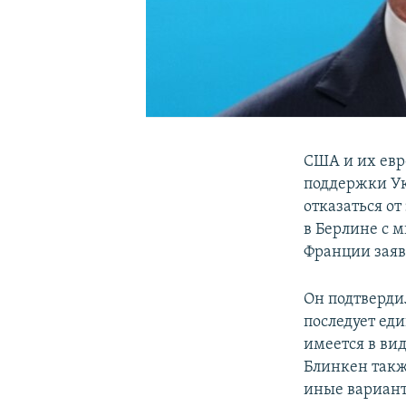
США и их евр
поддержки Ук
отказаться от
в Берлине с 
Франции заяв
Он подтверди
последует ед
имеется в ви
Блинкен такж
иные вариант