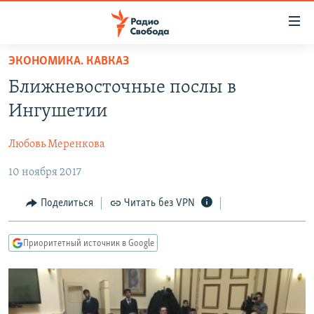
Ссылки
для
упрощенного
ЭКОНОМИКА. КАВКАЗ
ПРОГРАММЫ
доступа
Ближневосточные послы в
ПОДКАСТЫ
Вернуться
Ингушетии
к
АВТОРСКИЕ ПРОЕКТЫ
основному
Любовь Меренкова
ЦИТАТЫ СВОБОДЫ
содержанию
Вернутся
10 ноября 2017
МНЕНИЯ
к
КУЛЬТУРА
Поделиться
Читать без VPN
главной
навигации
IDEL.РЕАЛИИ
Вернутся
Приоритетный источник в Google
КАВКАЗ.РЕАЛИИ
к
СЕВЕР.РЕАЛИИ
поиску
СИБИРЬ.РЕАЛИИ