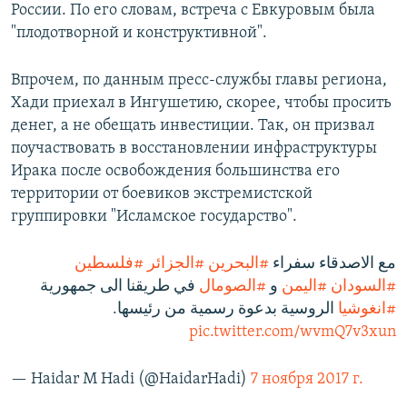
России. По его словам, встреча с Евкуровым была
"плодотворной и конструктивной".
Впрочем, по данным пресс-службы главы региона,
Хади приехал в Ингушетию, скорее, чтобы просить
денег, а не обещать инвестиции. Так, он призвал
поучаствовать в восстановлении инфраструктуры
Ирака после освобождения большинства его
территории от боевиков экстремистской
группировки "Исламское государство".
مع الاصدقاء سفراء
#البحرين
#الجزائر
#فلسطين
#السودان
#اليمن
و
#الصومال
في طريقنا الى جمهورية
#انغوشيا
الروسية بدعوة رسمية من رئيسها.
pic.twitter.com/wvmQ7v3xun
— Haidar M Hadi (@HaidarHadi)
7 ноября 2017 г.