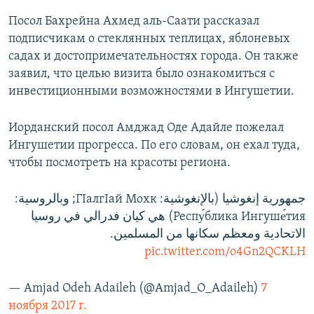
Посол Бахрейна Ахмед аль-Саати рассказал
подписчикам о стеклянных теплицах, яблоневых
садах и достопримечательностях города. Он также
заявил, что целью визита было ознакомиться с
инвестиционными возможностями в Ингушетии.
Иорданский посол Амджад Оде Адайле пожелал
Ингушетии прогресса. По его словам, он ехал туда,
чтобы посмотреть на красоты региона.
جمهورية إنغوشيا (بالإنغوشية: ГIалгIай Мохк; وبالروسية:
Респу́блика Ингуше́тия) هي كيان فدرالي في روسيا
الاتحادية ومعظم سكانها من المسلمين.
pic.twitter.com/o4Gn2QCKLH
— Amjad Odeh Adaileh (@Amjad_O_Adaileh)
7
ноября 2017 г.