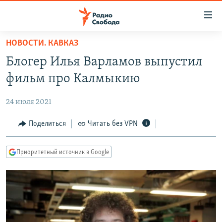
Ссылки
для
упрощенного
НОВОСТИ. КАВКАЗ
ПРОГРАММЫ
доступа
Блогер Илья Варламов выпустил
ПОДКАСТЫ
Вернуться
фильм про Калмыкию
к
АВТОРСКИЕ ПРОЕКТЫ
основному
24 июля 2021
ЦИТАТЫ СВОБОДЫ
содержанию
Вернутся
МНЕНИЯ
Поделиться
Читать без VPN
к
КУЛЬТУРА
главной
Приоритетный источник в Google
навигации
IDEL.РЕАЛИИ
Вернутся
КАВКАЗ.РЕАЛИИ
к
СЕВЕР.РЕАЛИИ
поиску
СИБИРЬ.РЕАЛИИ