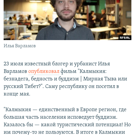
РАСПИСАНИЕ ВЕЩАНИЯ
ПОДПИШИТЕСЬ НА РАССЫЛКУ
СОЦИАЛЬНЫЕ СЕТИ
Илья Варламов
23 июля известный блогер и урбанист Илья
Варламов
опубликовал
фильм "Калмыкия:
Все сайты РСЕ/РС
безнадега, бедность и буддизм | Мирная Тыва или
русский Тибет?". Саму республику он посетил в
конце мая.
"Калмыкия — единственный в Европе регион, где
большая часть населения исповедует буддизм.
Казалось бы — какой туристический потенциал! Но
им почему-то не пользуются. В итоге в Калмыкии