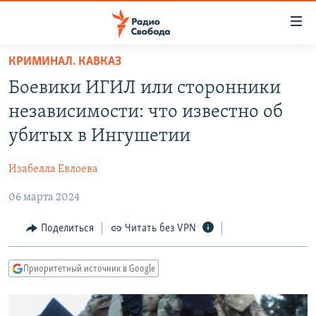
Ссылки
для
упрощенного
КРИМИНАЛ. КАВКАЗ
ПРОГРАММЫ
доступа
Боевики ИГИЛ или сторонники
ПОДКАСТЫ
Вернуться
независимости: что известно об
к
АВТОРСКИЕ ПРОЕКТЫ
убитых в Ингушетии
основному
ЦИТАТЫ СВОБОДЫ
содержанию
Изабелла Евлоева
Вернутся
МНЕНИЯ
к
06 марта 2024
КУЛЬТУРА
главной
навигации
IDEL.РЕАЛИИ
Поделиться
Читать без VPN
Вернутся
КАВКАЗ.РЕАЛИИ
к
Приоритетный источник в Google
СЕВЕР.РЕАЛИИ
поиску
СИБИРЬ.РЕАЛИИ