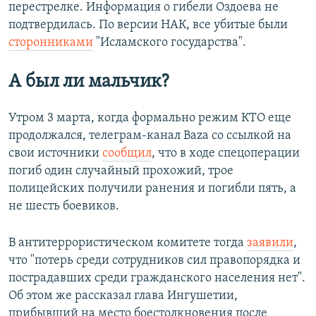
перестрелке. Информация о гибели Оздоева не
подтвердилась. По версии НАК, все убитые были
сторонниками
"Исламского государства".
А был ли мальчик?
Утром 3 марта, когда формально режим КТО еще
продолжался, телеграм-канал Baza со ссылкой на
свои источники
сообщил
, что в ходе спецоперации
погиб один случайный прохожий, трое
полицейских получили ранения и погибли пять, а
не шесть боевиков.
В антитеррористическом комитете тогда
заявили
,
что "потерь среди сотрудников сил правопорядка и
пострадавших среди гражданского населения нет".
Об этом же рассказал глава Ингушетии,
прибывший на место боестолкновения после