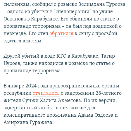
силовикам, сообщил о розыске Зелимхана Цуроева
– одного из убитых в "спецоперации" по улице
Осканова в Карабулаке. Его обвиняли по статье о
пропаганде терроризма – он был под подпиской о
невыезде. Его отец
обратился
к сыну с просьбой
сдаться властям.
Другой убитый в ходе КТО в Карабулаке, Тагир
Цуроев, также находился в розыске по статье о
пропаганде терроризма.
В январе 2024 года правоохранительные органы
республики
отчитались
о задержании 28-летнего
жителя Сунжи Халита Ахметова. По их версии,
задержанный якобы нашёл жильё для
конспиративного проживания Адама Оздоева и
Амирхана Гуражева.