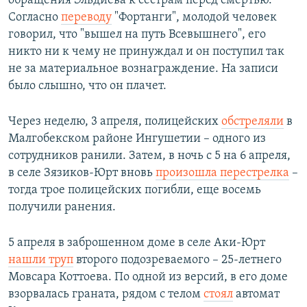
обращения Эльдиева к сестрам перед смертью.
Согласно
переводу
"Фортанги", молодой человек
говорил, что "вышел на путь Всевышнего", его
никто ни к чему не принуждал и он поступил так
не за материальное вознаграждение. На записи
было слышно, что он плачет.
Через неделю, 3 апреля, полицейских
обстреляли
в
Малгобекском районе Ингушетии – одного из
сотрудников ранили. Затем, в ночь с 5 на 6 апреля,
в селе Зязиков-Юрт вновь
произошла перестрелка
–
тогда трое полицейских погибли, еще восемь
получили ранения.
5 апреля в заброшенном доме в селе Аки-Юрт
нашли труп
второго подозреваемого – 25-летнего
Мовсара Коттоева. По одной из версий, в его доме
взорвалась граната, рядом с телом
стоял
автомат