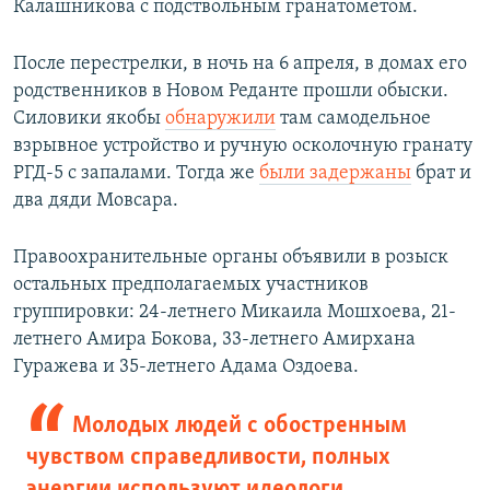
Калашникова с подствольным гранатометом.
После перестрелки, в ночь на 6 апреля, в домах его
родственников в Новом Реданте прошли обыски.
Силовики якобы
обнаружили
там самодельное
взрывное устройство и ручную осколочную гранату
РГД-5 с запалами. Тогда же
были задержаны
брат и
два дяди Мовсара.
Правоохранительные органы объявили в розыск
остальных предполагаемых участников
группировки: 24-летнего Микаила Мошхоева, 21-
летнего Амира Бокова, 33-летнего Амирхана
Гуражева и 35-летнего Адама Оздоева.
Молодых людей с обостренным
чувством справедливости, полных
энергии используют идеологи