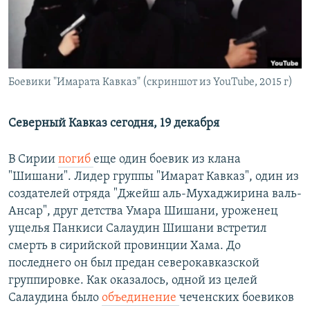
РАСПИСАНИЕ ВЕЩАНИЯ
ПОДПИШИТЕСЬ НА РАССЫЛКУ
СОЦИАЛЬНЫЕ СЕТИ
Боевики "Имарата Кавказ" (скриншот из YouTube, 2015 г)
Северный Кавказ сегодня, 19 декабря
В Сирии
погиб
еще один боевик из клана
Все сайты РСЕ/РС
"Шишани". Лидер группы "Имарат Кавказ", один из
создателей отряда "Джейш аль-Мухаджирина валь-
Ансар", друг детства Умара Шишани, уроженец
ущелья Панкиси Салаудин Шишани встретил
смерть в сирийской провинции Хама. До
последнего он был предан северокавказской
группировке. Как оказалось, одной из целей
Салаудина было
объединение
чеченских боевиков