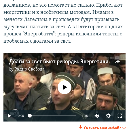
должников, но это помогает не сильно. Прибегают
энергетики и к необычным методам. Имамы в
мечетях Дагестана в проповедях будут призывать
мусульман платить за свет. А в Пятигорске на днях
прошел "Энергобаттл": рэперы исполнили тексты о
проблемах с долгами за свет.
Долги за свет бьют рекорды. Энергетики обратились за помощью к рэперам и имамам
by
Радио Свобода
No media source currently available
0:00
1:15
Скачать медиафайл