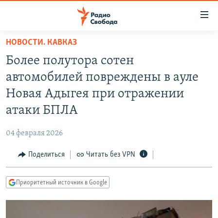
Ссылки
для
упрощенного
НОВОСТИ. КАВКАЗ
ПРОГРАММЫ
доступа
Более полутора сотен
ПОДКАСТЫ
Вернуться
автомобилей повреждены в ауле
к
АВТОРСКИЕ ПРОЕКТЫ
Новая Адыгея при отражении
основному
ЦИТАТЫ СВОБОДЫ
содержанию
атаки БПЛА
Вернутся
МНЕНИЯ
к
04 февраля 2026
КУЛЬТУРА
главной
Поделиться
Читать без VPN
навигации
IDEL.РЕАЛИИ
Вернутся
КАВКАЗ.РЕАЛИИ
к
Приоритетный источник в Google
СЕВЕР.РЕАЛИИ
поиску
СИБИРЬ.РЕАЛИИ