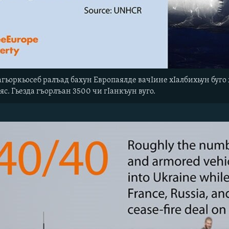
агьоркьосеб ралъад бахун Европаялде вачIине хIалбихьун буго
яс. Гьезда гъорлъан 3500 чи гIанкъун вуго.