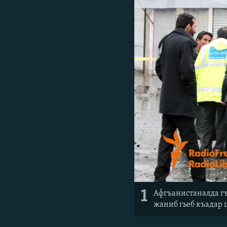
РАСПИСАНИЕ ВЕЩАНИЯ
ПОДПИШИТЕСЬ НА РАССЫЛКУ
1
Афгъанистаналда гъ
жаниб гьеб къадар 