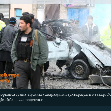
оркьиса тунка-гIусиязда хваразулги лъукъаразулги къадар. О
цIикIкIана 22 проценталъ.