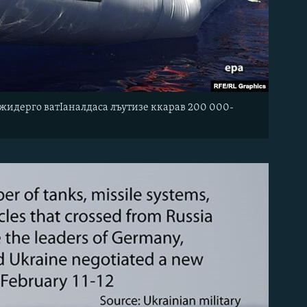
 жидерго ватIаналдаса лъутизе ккарав 200 000-