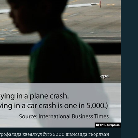
трофаялда хвеялъул буго 5000 шансалда гъорлъан