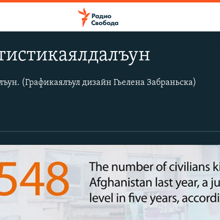
атистикаялдалъун
лъун. (Графикаялъул дизайн Гьелена Забраньска)