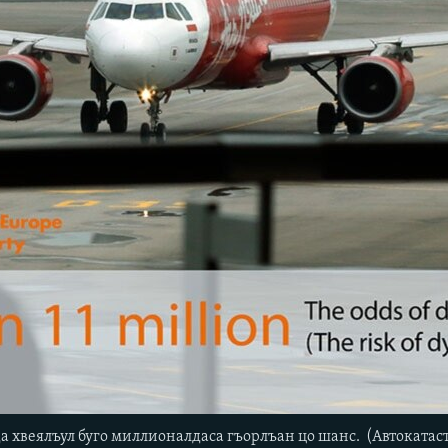
 хвеялъул буго миллионалдаса гъорлъан цо шанс. (Автокатас