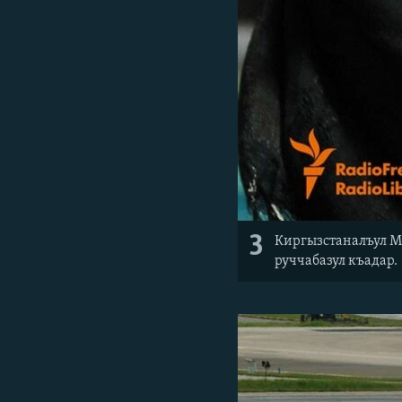
3
Киргызстаналъул МВ
руччабазул къадар.