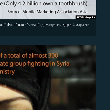
цIцIунеб алат бугел гIадамазул къадар 4.2 млрд чи