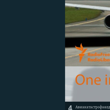
4
Авиакатастрофаялда