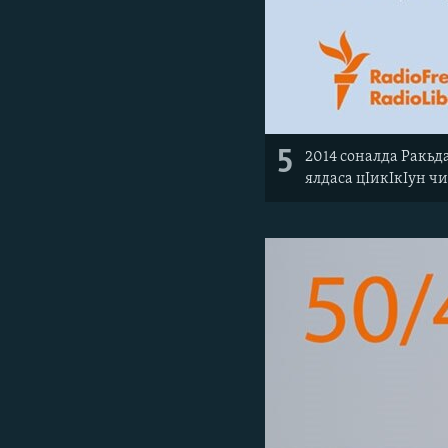
5
2014 соналда Ракьд
ялдаса цIикIкIун чи