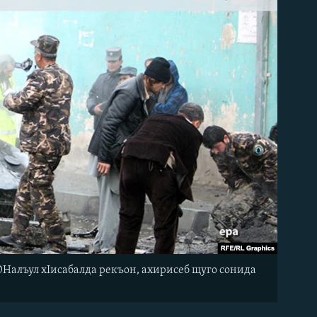
ОНалъул хIисабалда рекъон, ахирисеб щуго сонида