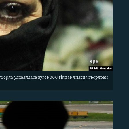
ъорлъ улкаялдаса вугев 300 гIанав чиясда гъорлъан