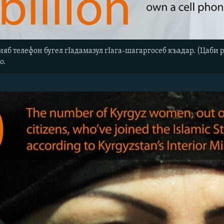
б телефон бугел гIадамазул гIага-шагаргосеб къадар. (Цаби ра
о.