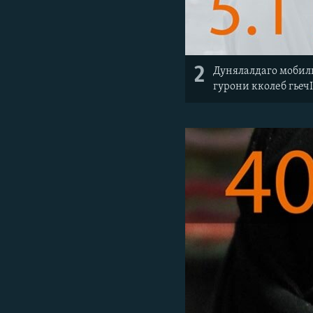
2
Дунялалдаго мобилия
гурони кколеб гьечI