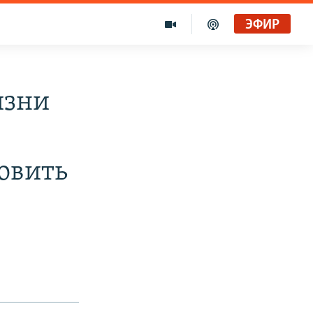
ЭФИР
изни
овить