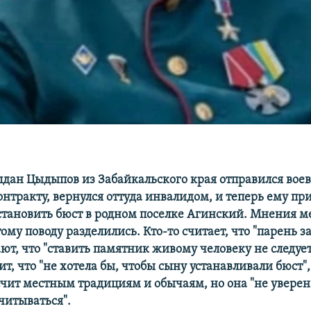
лдан Цыдыпов из Забайкальского края отправился воев
онтракту, вернулся оттуда инвалидом, и теперь ему пр
становить бюст в родном поселке Агинский. Мнения 
ому поводу разделились. Кто-то считает, что "парень з
ют, что "ставить памятник живому человеку не следует
ит, что "не хотела бы, чтобы сыну устанавливали бюст"
ечит местным традициям и обычаям, но она "не уверен
читываться".