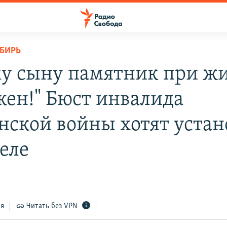
ИБИРЬ
у сыну памятник при ж
жен!" Бюст инвалида
нской войны хотят устан
селе
ся
Читать без VPN