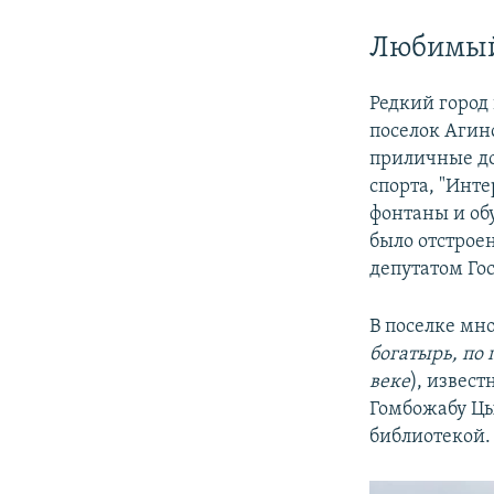
Любимый
Редкий город 
поселок Агин
приличные дор
спорта, "Инте
фонтаны и обу
было отстроен
депутатом Гос
В поселке мн
богатырь, по
веке
), извес
Гомбожабу Цыб
библиотекой.