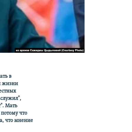
ать в
и жизни
местных
аслужил",
". Мать
, потому что
а, что мнение