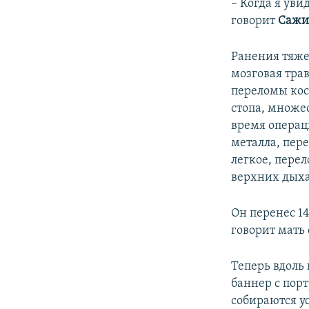
– Когда я уви
говорит
Сажи
Ранения тяже
мозговая тра
переломы кос
стопа, множес
время опера
металла, пер
легкое, перел
верхних дыха
Он перенес 1
говорит мать 
Теперь вдоль 
баннер с порт
собираются ус