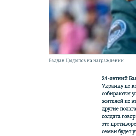
Балдан Цыдыпов на награждении
24-летний Ба
Украину по к
собираются у
жителей по эт
другие полага
солдата говор
это противор
семьи будет у