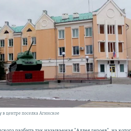
 в центре поселка Агинское
ского разбита так называемая "Аллея героев", на кото