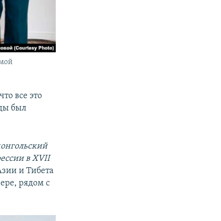
амой
то все это
оды был
онгольский
ессии в XVII
Азии и Тибета
ере, рядом с