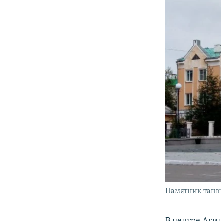
Памятник танку
В центре Агин