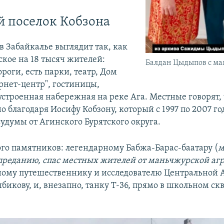
 поселок Кобзона
в Забайкалье выглядит так, как
ское на 18 тысяч жителей:
Балдан Цыдыпов с м
оги, есть парки, театр, Дом
рнет-центр", гостиницы,
строенная набережная на реке Ага. Местные говорят, ч
о благодаря Иосифу Кобзону, который с 1997 по 2007 г
удумы от Агинского Бурятского округа.
ого памятников: легендарному Бабжа-Барас-баатару (
м
 преданию, спас местных жителей от маньчжурской агр
тному путешественнику и исследователю Центральной 
икову, и, внезапно, танку Т-36, прямо в школьном скв