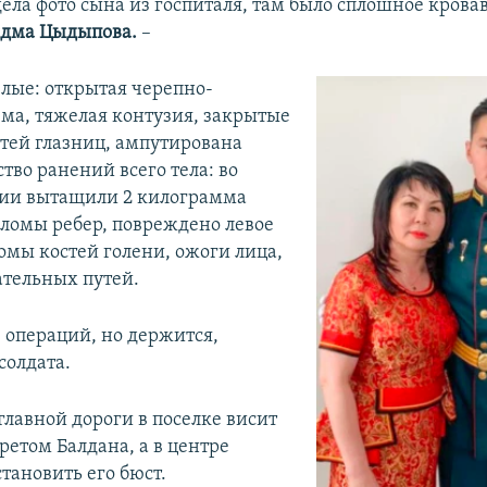
дела фото сына из госпиталя, там было сплошное кровав
дма Цыдыпова.
–
лые: открытая черепно-
вма, тяжелая контузия, закрытые
тей глазниц, ампутирована
тво ранений всего тела: во
ции вытащили 2 килограмма
еломы ребер, повреждено левое
омы костей голени, ожоги лица,
тельных путей.
4 операций, но держится,
солдата.
главной дороги в поселке висит
ретом Балдана, а в центре
тановить его бюст.