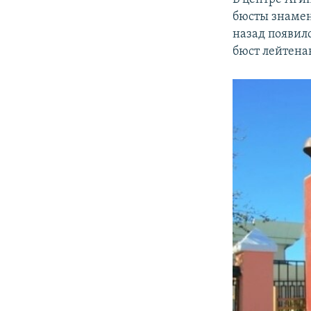
бюсты знамен
назад появил
бюст лейтена