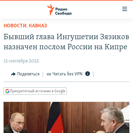
Ссылки
для
упрощенного
НОВОСТИ. КАВКАЗ
ПРОГРАММЫ
доступа
Бывший глава Ингушетии Зязиков
ПОДКАСТЫ
Вернуться
назначен послом России на Кипре
к
АВТОРСКИЕ ПРОЕКТЫ
основному
12 сентября 2022
ЦИТАТЫ СВОБОДЫ
содержанию
Вернутся
МНЕНИЯ
Поделиться
Читать без VPN
к
КУЛЬТУРА
главной
Приоритетный источник в Google
навигации
IDEL.РЕАЛИИ
Вернутся
КАВКАЗ.РЕАЛИИ
к
СЕВЕР.РЕАЛИИ
поиску
СИБИРЬ.РЕАЛИИ