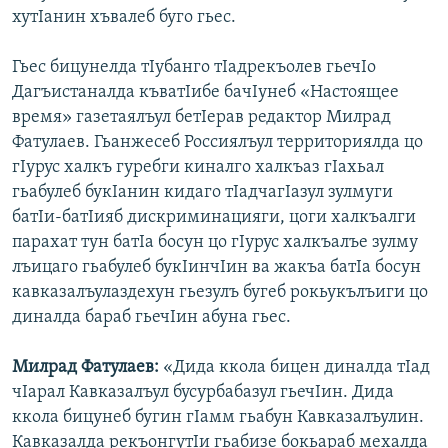
хутIанин хъвалеб буго гьес.
Гьес бицунелда тIубанго тIадрекъолев гьечIо
Дагъистаналда къватIибе бачIунеб «Настоящее
время» газетаялъул бетIерав редактор Милрад
Фатулаев. Гьанжесеб Россиялъул территориялда цо
гIурус халкъ гуребги киналго халкъаз гIахьал
гьабулеб букIанин кидаго тIадчагIазул зулмуги
батIи-батIияб дискриминацияги, цоги халкъалги
парахат тун батIа босун цо гIурус халкъалъе зулму
лъицаго гьабулеб букIинчIин ва жакъа батIа босун
кавказалъулаздехун гьезулъ бугеб рокьукълъиги цо
диналда бараб гьечIин абуна гьес.
Милрад Фатулаев:
«Дида ккола бицен диналда тIад
чIарал Кавказалъул бусурбабазул гьечIин. Дида
ккола бицунеб бугин гIамм гьабун Кавказалъулин.
Кавказалда рекъонгутIи гьабизе бокьараб мехалда