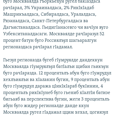
буго Москваялда гъоркьехун ругел бакIаздаса
рачIарал, 3% Украиналдаса, 2% РикIкIадаб
Машрикъалдаса, Сибиралдаса, Уралалдаса,
Рязаналдаса, Санкт-Петербургалдаса ва
Дагъистаналдаса. ГьедигIанасевго чи вачIун вуго
Узбекситаналдасаги. Москваялде рачIаразул 52
процент батун буго Россиялъул шагьаралгун
регионаздаса рачIарал гIадамал.
Гьезул регионазда бугеб гIумруялде дандеккун
Москваялда гIумруялъул батIалъи щибан гьикъун
буго рачIаразда. 12 проценталъ абун буго гIумрудул
хехлъиялъи ва хIалакин бугин, 9 проценталъ абун
буго гIумрудул даража цIикIкIараб букIинин, 4
проценталъ рикIкIунеб буго гьениб хIалтIи батизе
бигьаяб ва перспектива бугин, жеги 3 проценталъ
абун буго жидер регионалде данде ккун
Москваялда ругел гIадамал ццим хехал, цогиязул