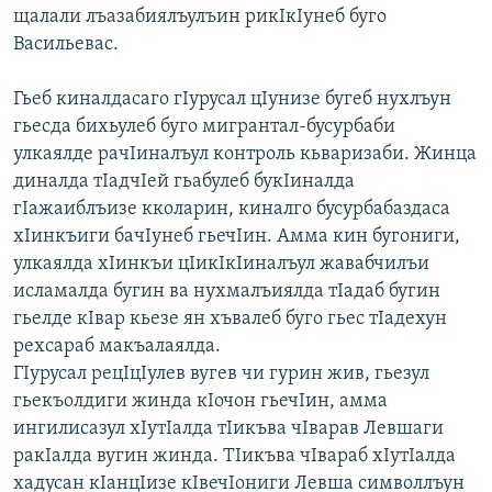
щалали лъазабиялъулъин рикIкIунеб буго
Васильевас.
Гьеб киналдасаго гIурусал цIунизе бугеб нухлъун
гьесда бихьулеб буго мигрантал-бусурбаби
улкаялде рачIиналъул контроль кьваризаби. Жинца
диналда тIадчIей гьабулеб букIиналда
гIажаиблъизе кколарин, киналго бусурбабаздаса
хIинкъиги бачIунеб гьечIин. Амма кин бугониги,
улкаялда хIинкъи цIикIкIиналъул жавабчилъи
исламалда бугин ва нухмалъиялда тIадаб бугин
гьелде кIвар кьезе ян хъвалеб буго гьес тIадехун
рехсараб макъалаялда.
ГIурусал рецIцIулев вугев чи гурин жив, гьезул
гьекъолдиги жинда кIочон гьечIин, амма
ингилисазул хIутIалда тIикъва чIварав Левшаги
ракIалда вугин жинда. ТIикъва чIвараб хIутIалда
хадусан кIанцIизе кIвечIониги Левша символлъун