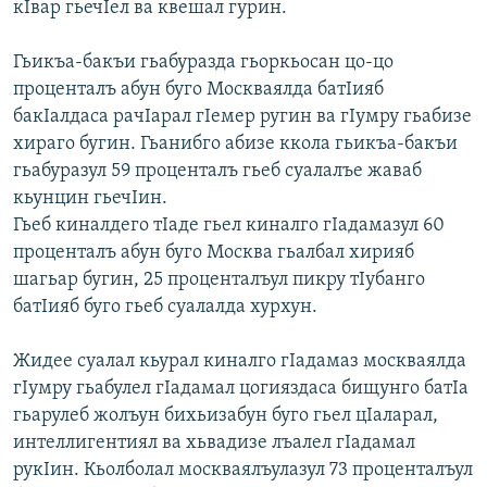
кIвар гьечIел ва квешал гурин.
Гьикъа-бакъи гьабуразда гьоркьосан цо-цо
проценталъ абун буго Москваялда батIияб
бакIалдаса рачIарал гIемер ругин ва гIумру гьабизе
хираго бугин. Гьанибго абизе ккола гьикъа-бакъи
гьабуразул 59 проценталъ гьеб суалалъе жаваб
кьунцин гьечIин.
Гьеб киналдего тIаде гьел киналго гIадамазул 60
проценталъ абун буго Москва гьалбал хирияб
шагьар бугин, 25 проценталъул пикру тIубанго
батIияб буго гьеб суалалда хурхун.
Жидее суалал кьурал киналго гIадамаз москваялда
гIумру гьабулел гIадамал цогияздаса бищунго батIа
гьарулеб жолъун бихьизабун буго гьел цIаларал,
интеллигентиял ва хьвадизе лъалел гIадамал
рукIин. Кьолболал москваялъулазул 73 проценталъул