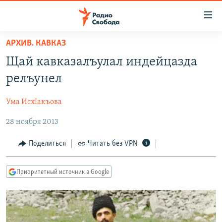
Ссылки
для
упрощенного
АРХИВ. КАВКАЗ
ПРОГРАММЫ
доступа
Щай кавказалъулал индейцазда
ПОДКАСТЫ
Вернуться
релъунел
к
АВТОРСКИЕ ПРОЕКТЫ
основному
Ума ИсхIакъова
ЦИТАТЫ СВОБОДЫ
содержанию
Вернутся
28 ноября 2013
МНЕНИЯ
к
КУЛЬТУРА
Поделиться
Читать без VPN
главной
навигации
IDEL.РЕАЛИИ
Вернутся
Приоритетный источник в Google
КАВКАЗ.РЕАЛИИ
к
СЕВЕР.РЕАЛИИ
поиску
СИБИРЬ.РЕАЛИИ