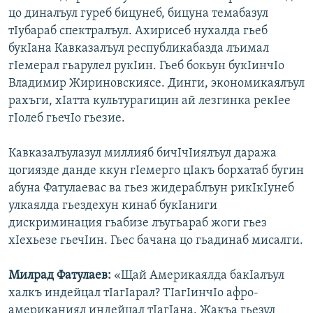
цо диналъул гуреб бицунеб, бицуна темабазул
тIубараб спектралъул. Ахирисеб нухалда гьеб
букIана Кавказалъул республикабазда лъимал
гIемерал гьарулел рукIин. Гьеб бокьун букIинчIо
Владимир Жириновскиясе. Динги, экономикаялъул
рахъги, хIатта культурагицин ай лезгинка рекIее
гIолеб гьечIо гьезие.
Кавказалъулазул миллияб бичIчIиялъул даража
цогиязде данде ккун гIемерго цIакъ борхатаб бугин
абуна Фатулаевас ва гьез жидераблъун рикIкIунеб
улкаялда гьездехун кинаб букIаниги
дискриминация гьабизе лъугьараб жоги гьез
хIехьезе гьечIин. Гьес бачана цо гьадинаб мисалги.
Милрад Фатулаев:
«Щай Америкаялда бакIалъул
халкъ индейцал тIагIарал? ТIагIинчIо афро-
американиял индейцал тIагIана. Жакъа гьезул