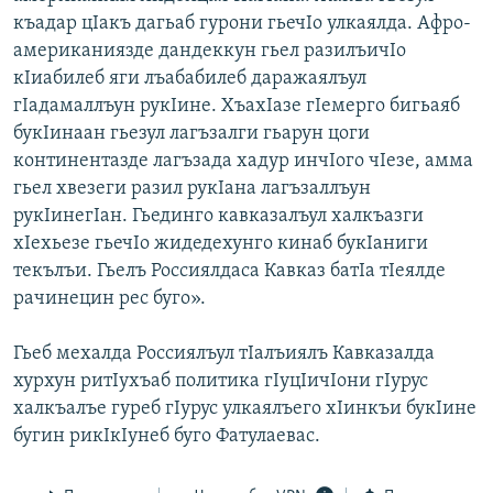
къадар цIакъ дагьаб гурони гьечIо улкаялда. Афро-
американиязде дандеккун гьел разилъичIо
кIиабилеб яги лъабабилеб даражаялъул
гIадамаллъун рукIине. ХъахIазе гIемерго бигьаяб
букIинаан гьезул лагъзалги гьарун цоги
континентазде лагъзада хадур инчIого чIезе, амма
гьел хвезеги разил рукIана лагъзаллъун
рукIинегIан. Гьединго кавказалъул халкъазги
хIехьезе гьечIо жидедехунго кинаб букIаниги
текълъи. Гьелъ Россиялдаса Кавказ батIа тIеялде
рачинецин рес буго».
Гьеб мехалда Россиялъул тIалъиялъ Кавказалда
хурхун ритIухъаб политика гIуцIичIони гIурус
халкъалъе гуреб гIурус улкаялъего хIинкъи букIине
бугин рикIкIунеб буго Фатулаевас.