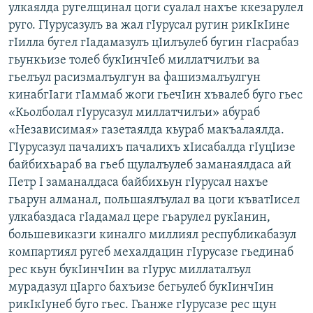
улкаялда ругелщинал цоги суалал нахъе ккезарулел
руго. ГIурусазулъ ва жал гIурусал ругин рикIкIине
гIилла бугел гIадамазулъ цIилъулеб бугин гIасрабаз
гьункьизе толеб букIинчIеб миллатчилъи ва
гьелъул расизмалъулгун ва фашизмалъулгун
кинабгIаги гIаммаб жоги гьечIин хъвалеб буго гьес
«Кьолболал гIурусазул миллатчилъи» абураб
«Независимая» газетаялда кьураб макъалаялда.
ГIурусазул пачалихъ пачалихъ хIисабалда гIуцIизе
байбихьараб ва гьеб щулалъулеб заманаялдаса ай
Петр I заманалдаса байбихьун гIурусал нахъе
гьарун алманал, польшаялъулал ва цоги къватIисел
улкабаздаса гIадамал цере гьарулел рукIанин,
большевиказги киналго миллиял республикабазул
компартиял ругеб мехалдацин гIурусазе гьединаб
рес кьун букIинчIин ва гIурус миллаталъул
мурадазул цIарго бахъизе бегьулеб букIинчIин
рикIкIунеб буго гьес. Гьанже гIурусазе рес щун