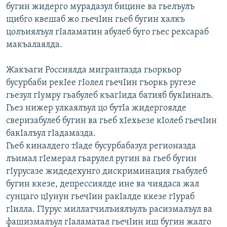
бугин жидерго мурадазул бицине ва гьелъулъ
щибго квешаб жо гьечIин гьеб бугин халкъ
цолъиялъул гIаламатин абулеб буго гьес рехсараб
макъалаялда.
Жакъаги Россиялда мигрантазда гьоркьор
бусурбаби рекIее гIолел гьечIин гъоркь ругезе
гьезул гIумру гьабулеб къагIида батияб букIиналъ.
Гьез нижер улкаялъул цо бутIа жидергоялде
сверизабулеб бугин ва гьеб хIехьезе кIолеб гьечIин
бакIалъул гIадамазда.
Гьеб киналдего тIаде бусурбабазул регионазда
лъимал гIемерал гьарулел ругин ва гьеб бугин
гIурусазе жидедехунго дискриминация гьабулеб
бугин ккезе, депрессиялде ине ва чиядаса жал
сунцаго цIунун гьечIин ракIалде ккезе гIураб
гIилла. ГIурус миллатчилъиялъулъ расизмалъул ва
фашизмалъул гIаламатал гьечIин иш бугин жалго