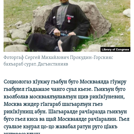
РАСПИСАНИЕ ВЕЩАНИЯ
ПОДПИШИТЕСЬ НА РАССЫЛКУ
СОЦИАЛЬНЫЕ СЕТИ
Фоторгаф Сергей Михайлович Прокудин-Горскияс
бахъараб сурат. Дагъистанияв
Все сайты РСЕ/РС
Социологаз хIукму гьабун буго Москваялда гIумру
гьабулел гIадамазе чанго суал кьезе. Гьикъун буго
кьолболав москваялъулавлъун щив рикIкIуневин,
Москва жидер гIагараб шагьарлъун гьез
рикIкIунищ абун. Шагьаралде рачIаразда гьикъун
буго гьел киса ва щай Москваялде рачIаралин. Гьел
суалазе кьурал цо-цо жавабал ратун руго цIакъ