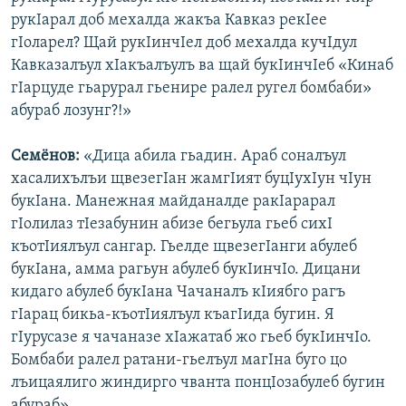
рукIарал доб мехалда жакъа Кавказ рекIее
гIоларел? Щай рукIинчIел доб мехалда кучIдул
Кавказалъул хIакъалъулъ ва щай букIинчIеб «Кинаб
гIарцуде гьарурал гьенире ралел ругел бомбаби»
абураб лозунг?!»
Семёнов:
«Дица абила гьадин. Араб соналъул
хасалихълъи щвезегIан жамгIият буцIухIун чIун
букIана. Манежная майданалде ракIарарал
гIолилаз тIезабунин абизе бегьула гьеб сихI
къотIиялъул сангар. Гьелде щвезегIанги абулеб
букIана, амма рагьун абулеб букIинчIо. Дицани
кидаго абулеб букIана Чачаналъ кIиябго рагъ
гIарац бикьа-къотIиялъул къагIида бугин. Я
гIурусазе я чачаназе хIажатаб жо гьеб букIинчIо.
Бомбаби ралел ратани-гьелъул магIна буго цо
лъицаялиго жиндирго чванта понцIозабулеб бугин
абураб».