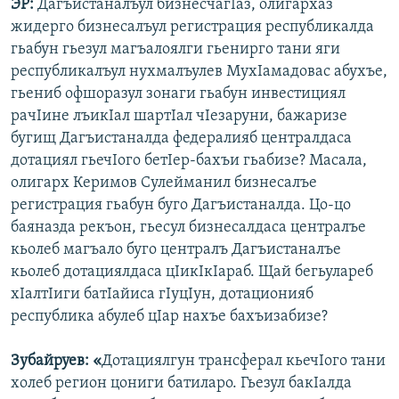
ЭР:
Дагъистаналъул бизнесчагIаз, олигархаз
жидерго бизнесалъул регистрация республикалда
гьабун гьезул магъалоялги гьенирго тани яги
республикалъул нухмалъулев МухIамадовас абухъе,
гьениб офшоразул зонаги гьабун инвестициял
рачIине лъикIал шартIал чIезаруни, бажаризе
бугищ Дагъистаналда федералияб централдаса
дотациял гьечIого бетIер-бахъи гьабизе? Масала,
олигарх Керимов Сулейманил бизнесалъе
регистрация гьабун буго Дагъистаналда. Цо-цо
баяназда рекъон, гьесул бизнесалдаса централъе
кьолеб магъало буго централъ Дагъистаналъе
кьолеб дотациялдаса цIикIкIараб. Щай бегьулареб
хIалтIиги батIайиса гIуцIун, дотационияб
республика абулеб цIар нахъе бахъизабизе?
Зубайруев: «
Дотациялгун трансферал кьечIого тани
холеб регион цониги батиларо. Гьезул бакIалда