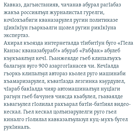
Кавказ, дагъистанияв, чачанав абурал рагIабаз
жакъа россиялъул журналистал гурелги,
кочIохъабиги кваназарулел ругин политиказе
цIикIкIун гьаркьалги щолел ругин рикIкIуна
экспертаз.
Ахирал къоязда интернеталда тIибитIун буго «ГIела
Канзас кваназабураб!» абураб «Рабфак» абулеб
къукъаялъул кечI. Гьанжеялде гьеб клипалъухъ
балагьун вуго 900 азаргогIанасев чи. КечIалда
гъоркь клипалъул автораз кьолел руго машинаби
хъамаризарулел, къватIазда лезгинка кьурдулел,
чIараб бакIалда чияр автомашиналъул нуцIаги
рагьун гьеб бачунев чиясда кьабулел, гьаваялде
кьвагьулел гIолилал рахъарал батIи-батIиял видео-
кескал. Гьел кескал цолъизарулелги руго гьел
киналго гIолилал кавказалъулазул куц-мухъ бугел
рукIиналъ.