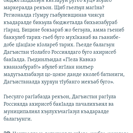
бюджеталдалъун ккезарун ругеб куц» абулеб
маркералда рекъон. Щиб гьелъул магIна?
Регионалда гIумру гьабулевщинав чиясул
къадаралде бикьула бюджеталда бихьизабураб
гIарац. Бицине бокьараб жо бегьула, амма гьениб
баккулеб тарих-гьеб буго мухIканаб ва гьанибе-
добе цIацIазе кIолареб тарих. Гьелде балагьун
Дагъистан тIолабго Россиялдаго буго ахирисеб
бакIалда. Гьединлъидал «ГIела Кавказ
кваназабураб!» абулеб игIлан нилъер
мадугьалзабазул цо-цоязе данде кколеб батаниги,
Дагъистаналда хурхун тIубанго мекъаб буго».
Гьесулго рагIабазда рекъон, Дагъистан рагIула
Россиялда ахирисеб бакIалда пачалихъиял ва
муниципалиял хъулухъчагIазул къадаралде
балагьунги.