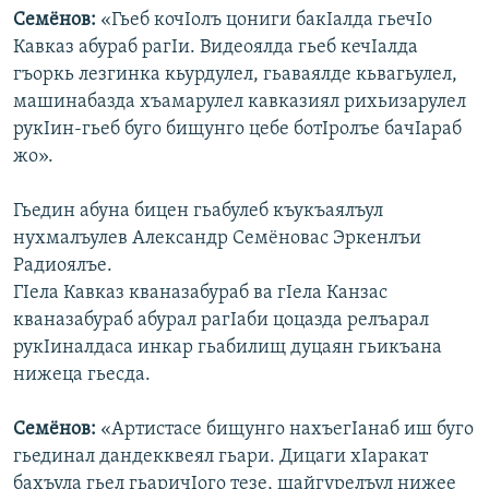
Семёнов:
«Гьеб кочIолъ цониги бакIалда гьечIо
Кавказ абураб рагIи. Видеоялда гьеб кечIалда
гъоркь лезгинка кьурдулел, гьаваялде кьвагьулел,
машинабазда хъамарулел кавказиял рихьизарулел
рукIин-гьеб буго бищунго цебе ботIролъе бачIараб
жо».
Гьедин абуна бицен гьабулеб къукъаялъул
нухмалъулев Александр Семёновас Эркенлъи
Радиоялъе.
ГIела Кавказ кваназабураб ва гIела Канзас
кваназабураб абурал рагIаби цоцазда релъарал
рукIиналдаса инкар гьабилищ дуцаян гьикъана
нижеца гьесда.
Семёнов:
«Артистасе бищунго нахъегIанаб иш буго
гьединал дандекквеял гьари. Дицаги хIаракат
бахъула гьел гьаричIого тезе, щайгурелъул нижее