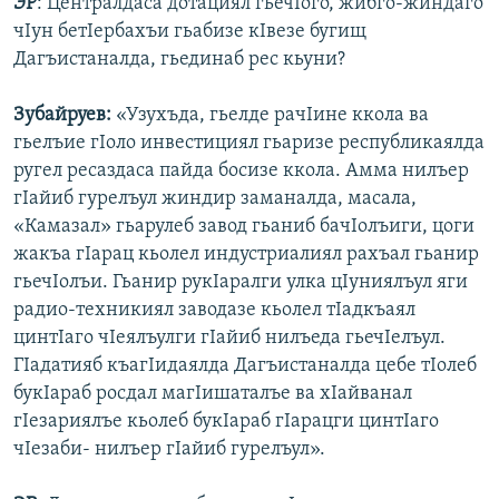
ЭР
: Централдаса дотациял гьечIого, жибго-жиндаго
чIун бетIербахъи гьабизе кIвезе бугищ
Дагъистаналда, гьединаб рес кьуни?
Зубайруев:
«Узухъда, гьелде рачIине ккола ва
гьелъие гIоло инвестициял гьаризе республикаялда
ругел ресаздаса пайда босизе ккола. Амма нилъер
гIайиб гурелъул жиндир заманалда, масала,
«Камазал» гьарулеб завод гьаниб бачIолъиги, цоги
жакъа гIарац кьолел индустриалиял рахъал гьанир
гьечIолъи. Гьанир рукIаралги улка цIуниялъул яги
радио-техникиял заводазе кьолел тIадкъаял
цинтIаго чIеялъулги гIайиб нилъеда гьечIелъул.
ГIадатияб къагIидаялда Дагъистаналда цебе тIолеб
букIараб росдал магIишаталъе ва хIайванал
гIезариялъе кьолеб букIараб гIарацги цинтIаго
чIезаби- нилъер гIайиб гурелъул».