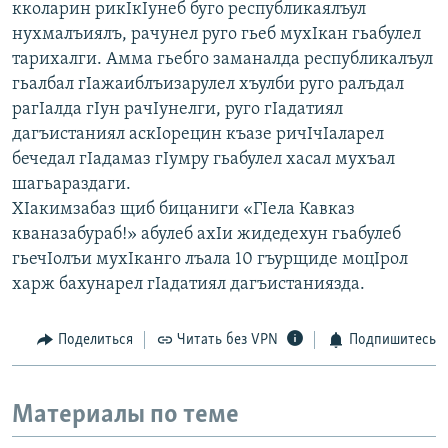
кколарин рикIкIунеб буго республикаялъул
нухмалъиялъ, рачунел руго гьеб мухIкан гьабулел
тарихалги. Амма гьебго заманалда республикалъул
гьалбал гIажаиблъизарулел хъулби руго ралъдал
рагIалда гIун рачIунелги, руго гIадатиял
дагъистаниял аскIорецин къазе ричIчIаларел
бечедал гIадамаз гIумру гьабулел хасал мухъал
шагьараздаги.
ХIакимзабаз щиб бицаниги «ГIела Кавказ
кваназабураб!» абулеб ахIи жидедехун гьабулеб
гьечIолъи мухIканго лъала 10 гъурщиде моцIрол
харж бахунарел гIадатиял дагъистаниязда.
Поделиться
Читать без VPN
Подпишитесь
Материалы по теме