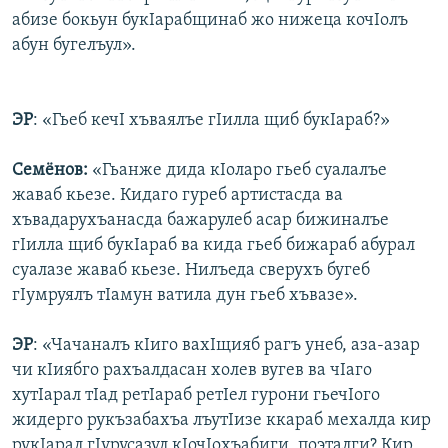
абизе бокьун букIарабщинаб жо нижеца кочIолъ
абун бугелъул».
ЭР
: «Гьеб кечI хъваялъе гIилла щиб букIараб?»
Семёнов:
«Гьанже дида кIоларо гьеб суалалъе
жаваб кьезе. Кидаго гуреб артистасда ва
хъвадарухъанасда бажарулеб асар бижиналъе
гIилла щиб букIараб ва кида гьеб бижараб абурал
суалазе жаваб кьезе. Нилъеда сверухъ бугеб
гIумруялъ тIамун ватила дун гьеб хъвазе».
ЭР
: «Чачаналъ кIиго вахIщияб рагъ унеб, аза-азар
чи кIиябго рахъалдасан холев вугев ва чIаго
хутIарал тIад ретIараб ретIел гурони гьечIого
жидерго рукъзабахъа лъутIизе ккараб мехалда кир
рукIарал гIурусазул кIочIохъабиги, поэталги? Кир