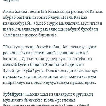
Амма жакъа гьедигIан Кавказалда релъарал Канзас
абураб рагIиги гьоркьоб лъун «ГIела Кавказ
кваназабураб!» абулеб гIурус миллатчагIазул игIлан
щай кIечIалдалъун ракIалде щвезабулеб бугебали
Семёновас нижее бицинчIо.
ТIадехун рехсараб гьеб игIлан Кавказалъул цоги
регионазе яги республикабазе данде кколеб
батаниги Дагъистаналда хурхун гьеб тIубанго
мекъаб бугин бицана Эркенлъи Радиоялъе
Зубайруев Зубайруца. Гьев ккола Дагъистаналъул
нухмалъулесул информационияб политикаялъул
идараялъул ва пресс-хъулухъалъул нухмалъулев.
Зубайруев:
«Лъица щал кваназарулел ругелали
мухIканго бичIчIизе кIола «регионал