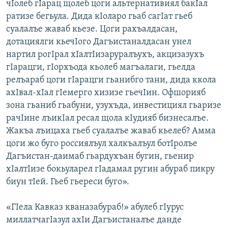
чIолеб гIарац щолеб цоги альтернативиял бакIал
ратизе бегьула. Дида кIоларо гьаб сагIат гьеб
суалалъе жаваб кьезе. Цоги рахъалдасан,
дотациялги кьечIого Дагъистаналдасан унел
нартил рогIрал хIалтIизаруралъухъ, акцизазухъ
гIарацги, гIорхъода кьолеб магъалаги, гьелда
релъараб цоги гIарацги гьанибго тани, дида ккола
ахIвал-хIал гIемерго хизизе гьечIин. Офшорияб
зона гьаниб гьабуни, узухъда, инвестициял гьаризе
рачIине лъикIал ресал щола кIудияб бизнесалъе.
Жакъа лъицаха гьеб суалалъе жаваб кьелеб? Амма
цоги жo буго россиялъул халкъалъул ботIролъе
Дагъистан-даимаб гьардухъан бугин, гьенир
хIалтIизе бокьуларел гIадамал ругин абураб пикру
биун тIей. Гьеб гьереси буго».
«ГIела Кавказ кваназабураб!» абулеб гIурус
миллатчагIазул ахIи Дагъистаналъе данде