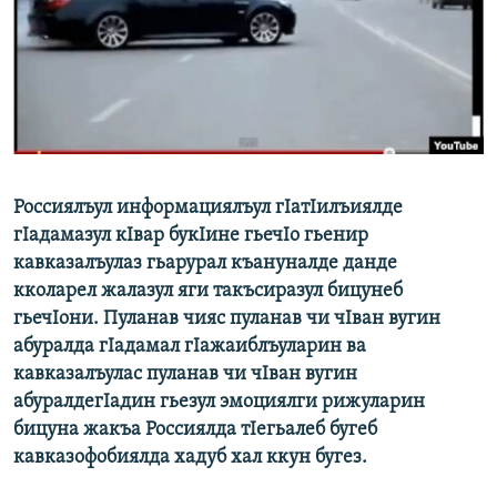
РАСПИСАНИЕ ВЕЩАНИЯ
ПОДПИШИТЕСЬ НА РАССЫЛКУ
СОЦИАЛЬНЫЕ СЕТИ
Россиялъул информациялъул гIатIилъиялде
гIадамазул кIвар букIине гьечIо гьенир
кавказалъулаз гьарурал къануналде данде
Все сайты РСЕ/РС
кколарел жалазул яги такъсиразул бицунеб
гьечIони. Пуланав чияс пуланав чи чIван вугин
абуралда гIадамал гIажаиблъуларин ва
кавказалъулас пуланав чи чIван вугин
абуралдегIадин гьезул эмоциялги рижуларин
бицуна жакъа Россиялда тIегьалеб бугеб
кавказофобиялда хадуб хал ккун бугез.