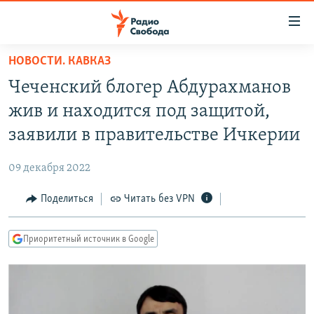
Ссылки
для
упрощенного
НОВОСТИ. КАВКАЗ
ПРОГРАММЫ
доступа
Чеченский блогер Абдурахманов
ПОДКАСТЫ
Вернуться
жив и находится под защитой,
к
АВТОРСКИЕ ПРОЕКТЫ
заявили в правительстве Ичкерии
основному
ЦИТАТЫ СВОБОДЫ
содержанию
09 декабря 2022
Вернутся
МНЕНИЯ
к
Поделиться
Читать без VPN
КУЛЬТУРА
главной
навигации
IDEL.РЕАЛИИ
Приоритетный источник в Google
Вернутся
КАВКАЗ.РЕАЛИИ
к
СЕВЕР.РЕАЛИИ
поиску
СИБИРЬ.РЕАЛИИ