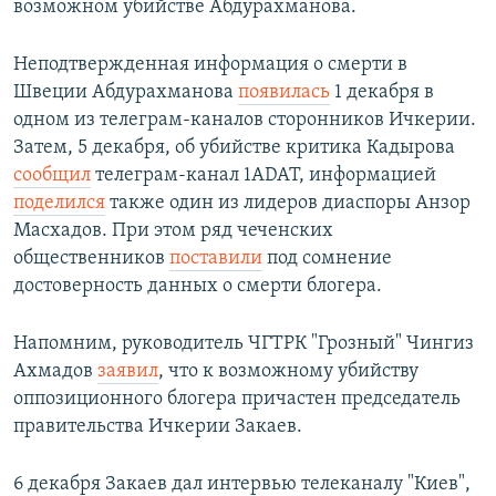
возможном убийстве Абдурахманова.
Неподтвержденная информация о смерти в
Швеции Абдурахманова
появилась
1 декабря в
одном из телеграм-каналов сторонников Ичкерии.
Затем, 5 декабря, об убийстве критика Кадырова
сообщил
телеграм-канал 1ADAT, информацией
поделился
также один из лидеров диаспоры Анзор
Масхадов. При этом ряд чеченских
общественников
поставили
под сомнение
достоверность данных о смерти блогера.
Напомним, руководитель ЧГТРК "Грозный" Чингиз
Ахмадов
заявил
, что к возможному убийству
оппозиционного блогера причастен председатель
правительства Ичкерии Закаев.
6 декабря Закаев дал интервью телеканалу "Киев",