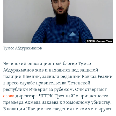
РАСПИСАНИЕ ВЕЩАНИЯ
ПОДПИШИТЕСЬ НА РАССЫЛКУ
СОЦИАЛЬНЫЕ СЕТИ
Тумсо Абдурахманов
Все сайты РСЕ/РС
Чеченский оппозиционный блогер Тумсо
Абдурахманов жив и находится под защитой
полиции Швеции, заявили редакции Кавказ.Реалии
в пресс-службе правительства Чеченской
республики Ичкерия за рубежом. Они отвергают
слова
директора ЧГТРК "Грозный" о причастности
премьера Ахмеда Закаева к возможному убийству.
В полиции Швеции эти сведения не комментируют.