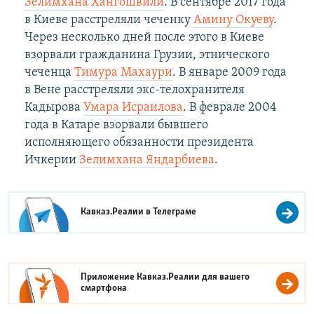
Зелимхана Хангошвили
. В сентябре 2017 года
в Киеве расстреляли чеченку
Амину Окуеву
.
Через несколько дней после этого в Киеве
взорвали гражданина Грузии, этнического
чеченца
Тимура Махаури
. В январе 2009 года
в Вене расстреляли экс-телохранителя
Кадырова
Умара Исраилова
. В феврале 2004
года в Катаре взорвали бывшего
исполняющего обязанности президента
Ичкерии
Зелимхана Яндарбиева
.
Кавказ.Реалии в
Телеграме
Приложение Кавказ.Реалии для вашего
смартфона