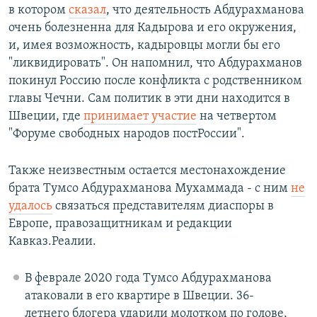
в котором
сказал
, что деятельность Абдурахманова
очень болезненна для Кадырова и его окружения,
и, имея возможность, кадыровцы могли бы его
"ликвидировать". Он напомнил, что Абдурахманов
покинул Россию после конфликта с родственником
главы Чечни. Сам политик в эти дни находится в
Швеции, где
принимает участие
на четвертом
"Форуме свободных народов постРоссии".
Также неизвестным остается местонахождение
брата Тумсо Абдурахманова Мухаммада - с ним
не
удалось
связаться представителям диаспоры в
Европе, правозащитникам и редакции
Кавказ.Реалии.
В феврале 2020 года Тумсо Абдурахманова
атаковали в его квартире в Швеции. 36-
летнего блогера ударили молотком по голове,