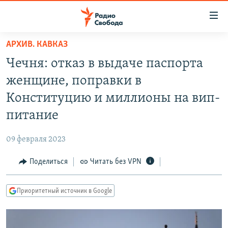
Ссылки
для
упрощенного
АРХИВ. КАВКАЗ
ПРОГРАММЫ
доступа
Чечня: отказ в выдаче паспорта
ПОДКАСТЫ
Вернуться
женщине, поправки в
к
АВТОРСКИЕ ПРОЕКТЫ
Конституцию и миллионы на вип-
основному
ЦИТАТЫ СВОБОДЫ
содержанию
питание
Вернутся
МНЕНИЯ
к
09 февраля 2023
КУЛЬТУРА
главной
Поделиться
Читать без VPN
навигации
IDEL.РЕАЛИИ
Вернутся
КАВКАЗ.РЕАЛИИ
к
Приоритетный источник в Google
СЕВЕР.РЕАЛИИ
поиску
СИБИРЬ.РЕАЛИИ