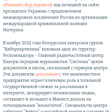
объявили сбор подписей
под петицией на сайте
президента Украины с предложением
инициировать исключение России из организации
международной криминальной полиции
Интерпол.
В ноябре 2022 года белорусская хакерская группа
"Киберпартизаны" взломала одну из структур
Роскомнадзора – Главный радиочастотный центр.
Хакеры передали журналистам "Системы" архив
документов и писем, скачанный с серверов центра.
Эти документы
доказывают
, что малоизвестное
предприятие играет ключевую роль в тотальной
государственной слежке за россиянами в
интернете, цензурирует независимые медиа,
составляет и посылает в Минюст доносы на
потенциальных "иноагентов". Специалисты центра
собирают "фейки" о российской армии в соцсетях (в