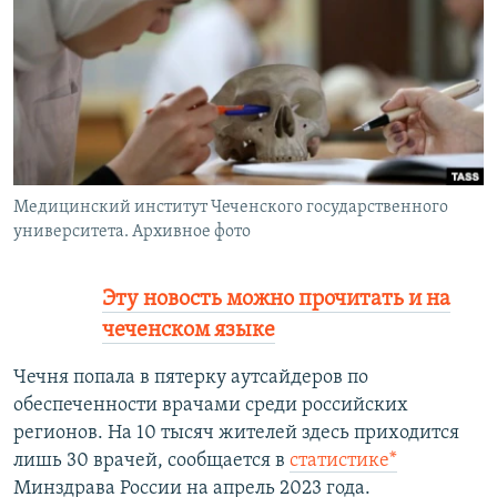
РАСПИСАНИЕ ВЕЩАНИЯ
ПОДПИШИТЕСЬ НА РАССЫЛКУ
СОЦИАЛЬНЫЕ СЕТИ
Медицинский институт Чеченского государственного
университета. Архивное фото
Все сайты РСЕ/РС
Эту новость можно прочитать и на
чеченском языке
Чечня попала в пятерку аутсайдеров по
обеспеченности врачами среди российских
регионов. На 10 тысяч жителей здесь приходится
лишь 30 врачей, сообщается в
статистике*
Минздрава России на апрель 2023 года.