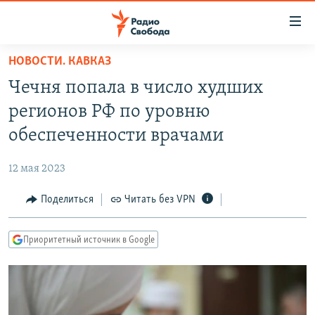
Ссылки
для
упрощенного
НОВОСТИ. КАВКАЗ
ПРОГРАММЫ
доступа
Чечня попала в число худших
ПОДКАСТЫ
Вернуться
регионов РФ по уровню
к
АВТОРСКИЕ ПРОЕКТЫ
обеспеченности врачами
основному
ЦИТАТЫ СВОБОДЫ
содержанию
12 мая 2023
Вернутся
МНЕНИЯ
к
Поделиться
Читать без VPN
КУЛЬТУРА
главной
навигации
IDEL.РЕАЛИИ
Приоритетный источник в Google
Вернутся
КАВКАЗ.РЕАЛИИ
к
СЕВЕР.РЕАЛИИ
поиску
СИБИРЬ.РЕАЛИИ