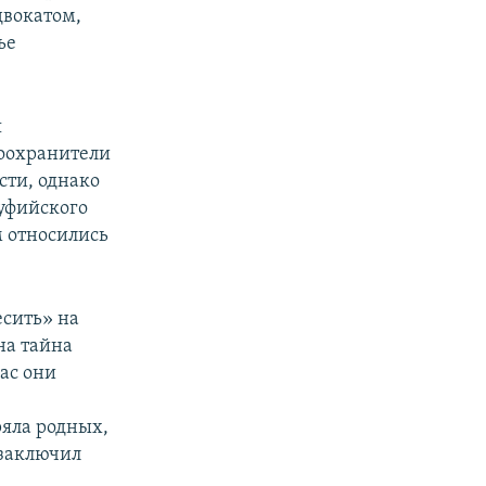
двокатом,
ье
я
оохранители
сти, однако
суфийского
м относились
сить» на
на тайна
ас они
ряла родных,
 заключил