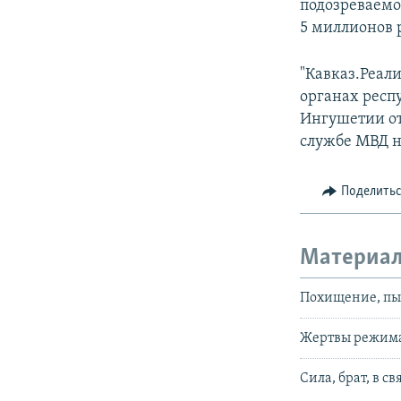
подозреваемо
5 миллионов 
"Кавказ.Реал
органах респу
Ингушетии от
службе МВД н
Поделить
Материал
Похищение, пы
Жертвы режим
Сила, брат, в св