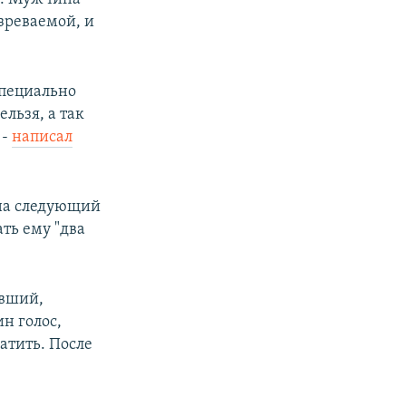
зреваемой, и
специально
льзя, а так
 -
написал
 на следующий
ть ему "два
ивший,
н голос,
атить. После