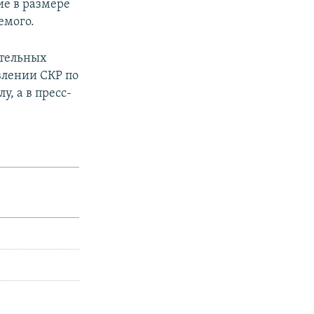
ие в размере
емого.
ительных
влении СКР по
, а в пресс-