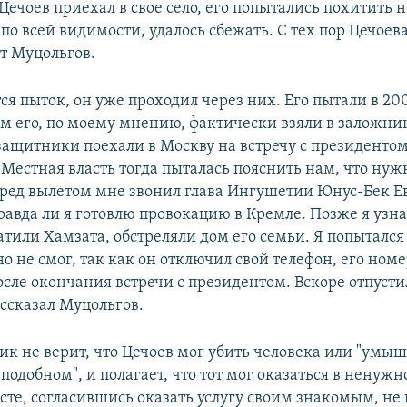
Цечоев приехал в свое село, его попытались похитить 
 по всей видимости, удалось сбежать. С тех пор Цечоев
ит Муцольгов.
ся пыток, он уже проходил через них. Его пытали в 20
-м его, по моему мнению, фактически взяли в заложник
защитники поехали в Москву на встречу с президент
Местная власть тогда пыталась пояснить нам, что нужн
 перед вылетом мне звонил глава Ингушетии Юнус-Бек Е
авда ли я готовлю провокацию в Кремле. Позже я узна
атили Хамзата, обстреляли дом его семьи. Я попытался
но не смог, так как он отключил свой телефон, его номе
осле окончания встречи с президентом. Вскоре отпусти
ассказал Муцольгов.
к не верит, что Цечоев мог убить человека или "умы
 подобном", и полагает, что тот мог оказаться в ненужн
те, согласившись оказать услугу своим знакомым, не 