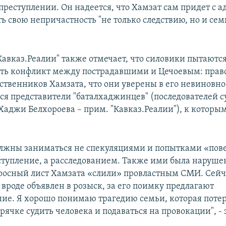
преступлении. Он надеется, что Хамзат сам придет с а
ь свою непричастность "не только следствию, но и сем
Кавказ.Реалии" также отмечает, что силовики пытаютс
ть конфликт между пострадавшими и Цечоевым: прав
ственников Хамзата, что они уверены в его невиновно
тся представители "баталхаджинцев" (последователей 
Хаджи Белхороева – прим. "Кавказ.Реалии"), к которы
лжны заниматься не спекуляциями и попытками «пове
ступление, а расследованием. Также ими была наруше
просный лист Хамзата «слили» провластным СМИ. Сейч
 вроде объявлен в розыск, за его поимку предлагают
ие. Я хорошо понимаю трагедию семьи, которая поте
орячке судить человека и подаваться на провокации", -