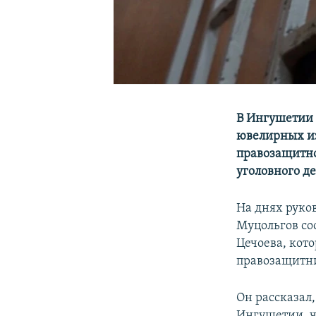
В Ингушетии 
ювелирных из
правозащитно
уголовного д
На днях руко
Муцольгов со
Цечоева, кот
правозащитн
Он рассказал,
Ингушетии, ч