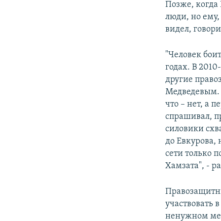
Позже, когда 
люди, но ему,
видел, говор
"Человек боит
годах. В 2010
другие право
Медведевым. 
что – нет, а
спрашивал, пр
силовики схв
до Евкурова, 
сети только п
Хамзата", - р
Правозащитни
участвовать в
ненужном мес