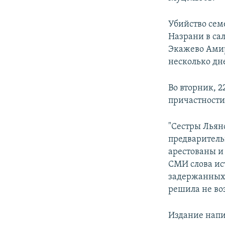
Убийство сем
Назрани в са
Экажево Амир
несколько дн
Во вторник, 
причастности
"Сестры Льян
предваритель
арестованы и
СМИ слова ис
задержанных 
решила не во
Издание напи