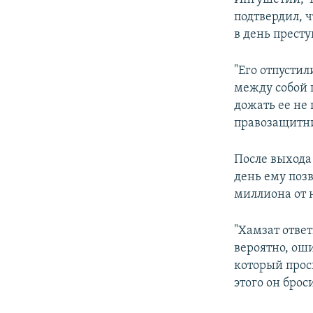
подтвердил, 
в день престу
"Его отпустил
между собой 
дожать ее не 
правозащитни
После выхода
день ему поз
миллиона от 
"Хамзат ответ
вероятно, ош
который проси
этого он брос