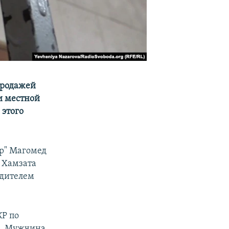
продажей
и местной
 этого
р" Магомед
 Хамзата
одителем
КР по
ы. Мужчина