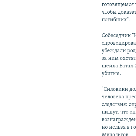
готовящемся 
чтобы доказат
погибших".
Собеседник "
спровоцирова
убеждали род
за ним охотя
шейха Батал-
убитые.
"Силовики до
человека пре
следствия: о
пишут, что он
вознагражден
но нельзя в г
Муцольгов.