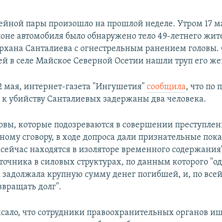
ейной пары произошло на прошлой неделе. Утром 17 м
лоне автомобиля было обнаружено тело 49-летнего жит
хана Санталиева с огнестрельным ранением головы. 
ей в селе Майское Северной Осетии нашли труп его ж
22 мая, интернет-газета "Ингушетия"
сообщила
, что по
 к убийству Санталиевых задержаны два человека.
овы, которые подозреваются в совершении преступлен
ному сговору, в ходе допроса дали признательные пок
 сейчас находятся в изоляторе временного содержания"
точника в силовых структурах, по данным которого "од
задолжала крупную сумму денег погибшей, и, по всей
звращать долг".
сало, что сотрудники правоохранительных органов ищ