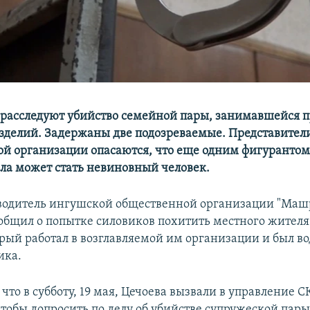
расследуют убийство семейной пары, занимавшейся 
делий. Задержаны две подозреваемые. Представител
й организации опасаются, что еще одним фигурантом
ела может стать невиновный человек.
водитель ингушской общественной организации "Маш
общил о попытке силовиков похитить местного жителя
орый работал в возглавляемой им организации и был в
ика.
 что в субботу, 19 мая, Цечоева вызвали в управление С
тобы допросить по делу об убийстве супружеской пар