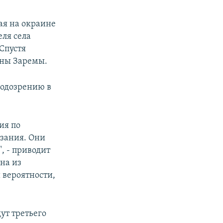
ая на окраине
еля села
Спустя
ены Заремы.
 подозрению в
ия по
азания. Они
, - приводит
на из
 вероятности,
ут третьего