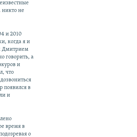
неизвестные
а никто не
04 и 2010
и, когда я и
ом Дмитрием
о говорить, а
вкуров и
л, что
 дозвониться
р появился в
ли и
шлено
ое время в
подозревая о