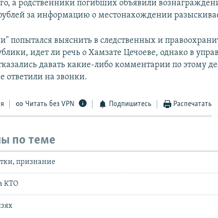
го, а родственники погибших объявили вознагражден
рублей за информацию о местонахождении разыскива
ии" попытался выяснить в следственных и правоохран
блики, идет ли речь о Хамзате Цечоеве, однако в упра
казались давать какие-либо комментарии по этому делу
е ответили на звонки.
ся
Читать без VPN
Подпишитесь
Распечатать
ы по теме
тки, признание
а КТО
язях