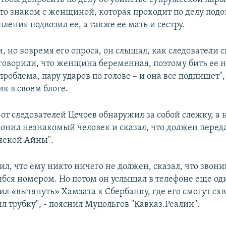
что знаком с женщиной, которая проходит по делу подо
пления подвозил ее, а также ее мать и сестру.
и, но вовремя его опроса, он слышал, как следователи 
говорили, что женщина беременная, поэтому бить ее не
проблема, пару ударов по голове – и она все подпишет",
к в своем блоге.
 от следователей Цечоев обнаружил за собой слежку, а
вонил незнакомый человек и сказал, что должен переда
некой Айны".
ил, что ему никто ничего не должен, сказал, что звон
ибся номером. Но потом он услышал в телефоне еще оди
л «вытянуть» Хамзата к Сбербанку, где его смогут схв
ил трубку", - пояснил Муцольгов "Кавказ.Реалии".