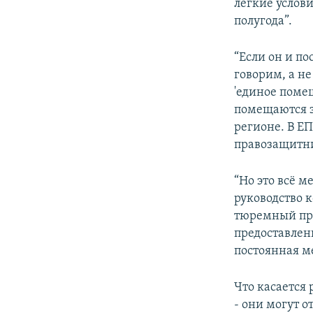
легкие услови
полугода”.
“Если он и п
говорим, а не
'единое помещ
помещаются з
регионе. В ЕП
правозащитн
“Но это всё 
руководство 
тюремный при
предоставлен
постоянная ме
Что касается 
- они могут о