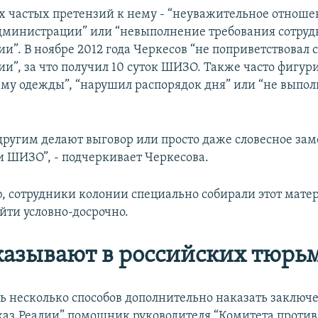
х частых претензий к нему - “неуважительное отноше
дминистрации” или “невыполнение требования сотру
и”. В ноябре 2012 года Черкесов “не поприветствовал 
и”, за что получил 10 суток ШИЗО. Также часто фигур
му одежды”, “нарушил распорядок дня” или “не выпо
о другим делают выговор или просто даже словесное за
и ШИЗО”, - подчеркивает Черкесова.
, сотрудники колонии специально собирали этот мате
йти условно-досрочно.
казывают в российских тюрь
ть несколько способов дополнительно наказать заключ
каз.Реалии” помощник руководителя “Комитета против