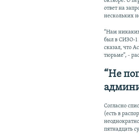
октябре. О п
ответ на запр
нескольких н
“Нам никаких
был в СИЗО-1 
сказал, что А
тюрьме”, - ра
“Не по
админ
Согласно спис
(есть в расп
неоднократно 
пятнадцать с