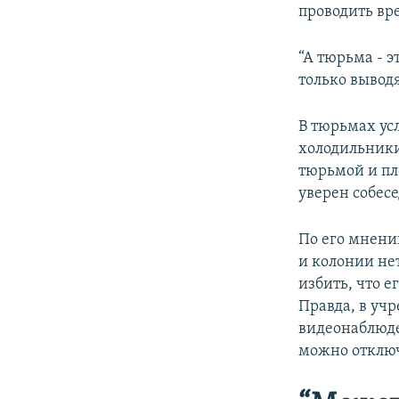
проводить вр
“А тюрьма - 
только выводя
В тюрьмах ус
холодильники
тюрьмой и пл
уверен собес
По его мнени
и колонии нет
избить, что е
Правда, в уч
видеонаблюде
можно отключ