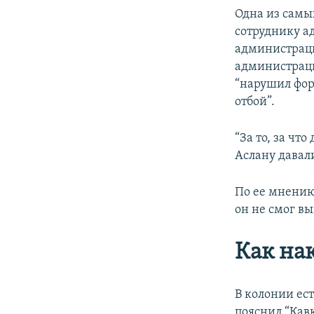
Одна из самы
сотруднику а
администраци
администраци
“нарушил фор
отбой”.
“За то, за чт
Аслану давал
По ее мнению
он не смог вы
Как на
В колонии ес
пояснил “Кав