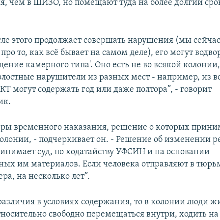
я, чем в ШИЗО, но помещают туда на более долгий срок
осле этого продолжает совершать нарушения (мы сейчас
 про то, как всё бывает на самом деле), его могут водво
ение камерного типа'. Оно есть не во всякой колонии,
лостные нарушители из разных мест - например, из в
КТ могут содержать год или даже полтора”, - говорит
ик.
меры временного наказания, решение о которых прини
колонии, - подчеркивает он. - Решение об изменении 
нимает суд, по ходатайству УФСИН и на основании
ных им материалов. Если человека отправляют в тюрьму
ра, на несколько лет”.
различия в условиях содержания, то в колонии люди жи
тносительно свободно перемещаться внутри, ходить на 