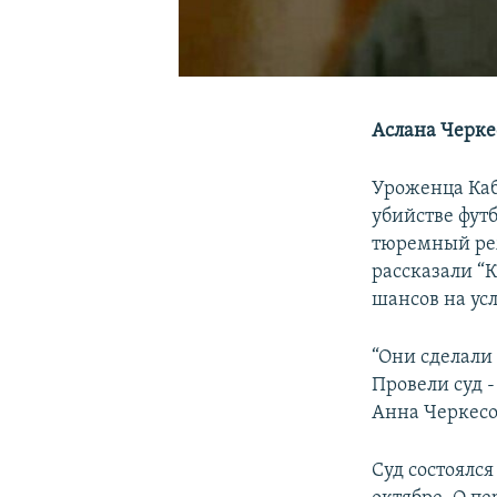
Аслана Черке
Уроженца Каб
убийстве футб
тюремный реж
рассказали “
шансов на ус
“Они сделали 
Провели суд -
Анна Черкесо
Суд состоялся