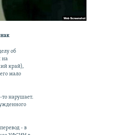
знак
елу об
и на
ий край),
его мало
-то нарушает.
осужденного
перевод - в