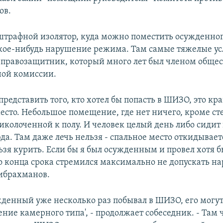
ов.
штрафной изолятор, куда можно поместить осужденног
какое-нибудь нарушение режима. Там самые тяжелые усл
 правозащитник, который много лет был членом обще
ной комиссии.
редставить того, кто хотел бы попасть в ШИЗО, это кр
есто. Небольшое помещение, где нет ничего, кроме ст
иколоченной к полу. И человек целый день либо сидит 
да. Там даже лечь нельзя - спальное место откидывает
ьзя курить. Если бы я был осужденным и провел хотя б
о конца срока стремился максимально не допускать на
ибрахманов.
жденный уже несколько раз побывал в ШИЗО, его могут
ние камерного типа', - продолжает собеседник. - Там 