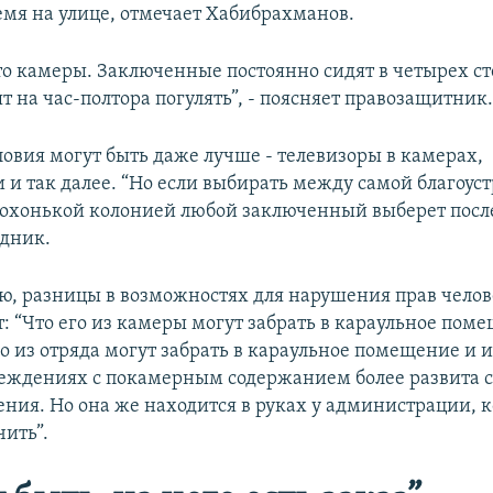
емя на улице, отмечает Хабибрахманов.
это камеры. Заключенные постоянно сидят в четырех ст
т на час-полтора погулять”, - поясняет правозащитник
ловия могут быть даже лучше - телевизоры в камерах,
 и так далее. “Но если выбирать между самой благоус
охонькой колонией любой заключенный выберет после
едник.
ю, разницы в возможностях для нарушения прав челов
: “Что его из камеры могут забрать в караульное пом
го из отряда могут забрать в караульное помещение и и
реждениях с покамерным содержанием более развита 
ния. Но она же находится в руках у администрации, ко
ить”.