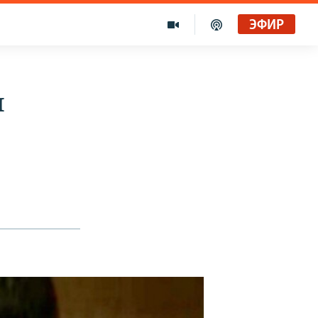
ЭФИР
я