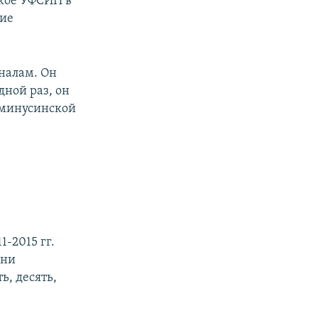
ское УФСИН в
ние
налам. Он
дной раз, он
в минусинской
-2015 гг.
ени
ь, десять,