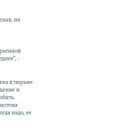
енах, их
.
троенной
днее”, -
ека в тюрьме
ещение и
збить.
система
гда надо, ее