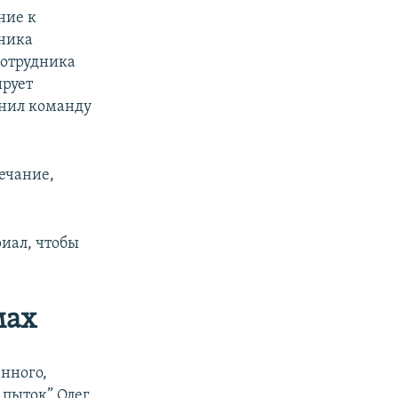
ние к
дника
сотрудника
ирует
лнил команду
мечание,
риал, чтобы
мах
енного,
 пыток” Олег