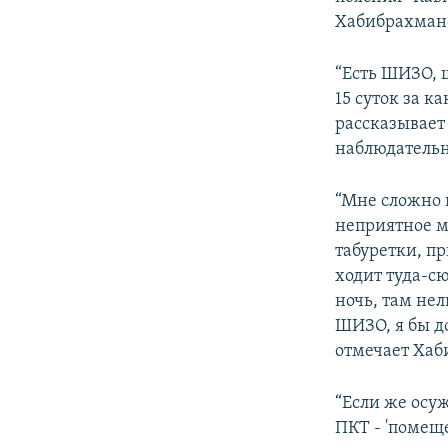
Хабибрахман
“Есть ШИЗО, 
15 суток за 
рассказывает
наблюдатель
“Мне сложно п
неприятное м
табуретки, пр
ходит туда-сю
ночь, там нел
ШИЗО, я бы д
отмечает Хаб
“Если же осу
ПКТ - 'помеще