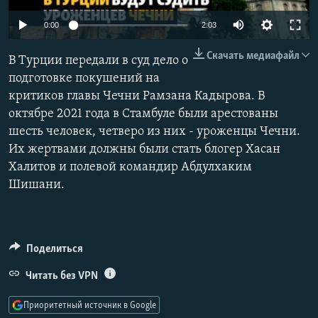
РАСПИСАНИЕ ВЕЩАНИЯ
Auto
0:00
2:03
ПОДПИШИТЕСЬ НА РАССЫЛКУ
240p
Скачать медиафайл
В Турции передали в суд дело о
360p
СОЦИАЛЬНЫЕ СЕТИ
подготовке покушений на
критиков главы Чечни Рамзана Кадырова. В
480p
Auto
240p
360p
480p
октябре 2021 года в Стамбуле были арестованы
720p
шесть человек, четверо из них - уроженцы Чечни.
720p
1080p
1080p
Их жертвами должны были стать блогер Хасан
Халитов и полевой командир Абдулхаким
Все сайты РСЕ/РС
Шишани.
Поделиться
Читать без VPN
Приоритетный источник в Google