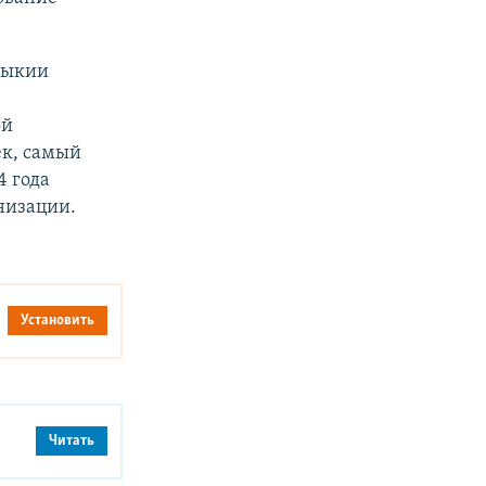
мыкии
ой
ек, самый
4 года
низации.
Установить
Читать