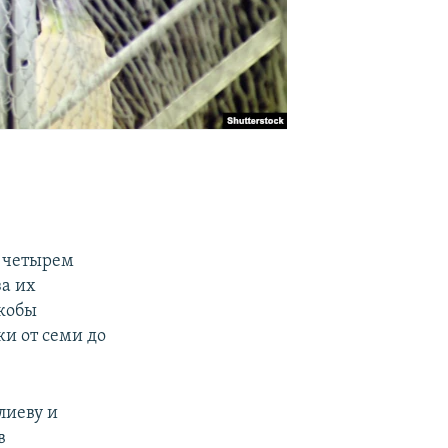
 четырем
а их
якобы
ки от семи до
лиеву и
в