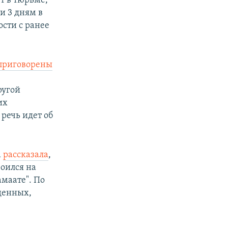
т в тюрьме,
 и 3 дням в
сти с ранее
приговорены
ругой
их
 речь идет об
а
рассказала
,
роился на
амаате". По
денных,