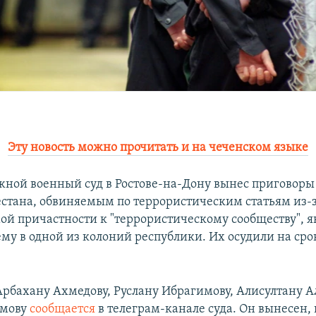
Эту новость можно прочитать и на чеченском языке
ой военный суд в Ростове-на-Дону вынес приговоры
стана, обвиняемым по террористическим статьям из-з
ой причастности к "террористическому сообществу", 
му в одной из колоний республики. Их осудили на сро
Арбахану Ахмедову, Руслану Ибрагимову, Алисултану А
имову
сообщается
в телеграм-канале суда. Он вынесен, 