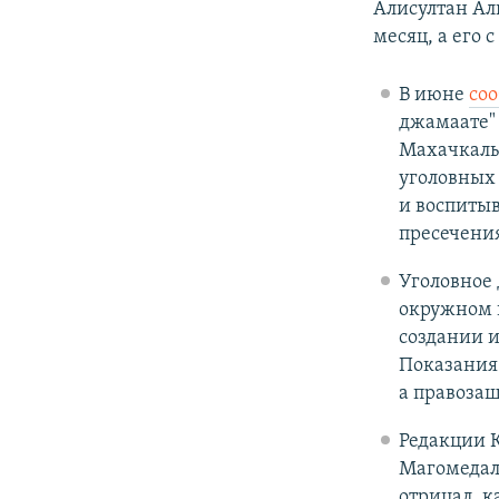
Алисултан Ал
месяц, а его
В июне
со
джамаате" 
Махачкалы 
уголовных 
и воспитыв
пресечения
Уголовное 
окружном в
создании и
Показания 
а правоза
Редакции К
Магомедал
отрицал, к