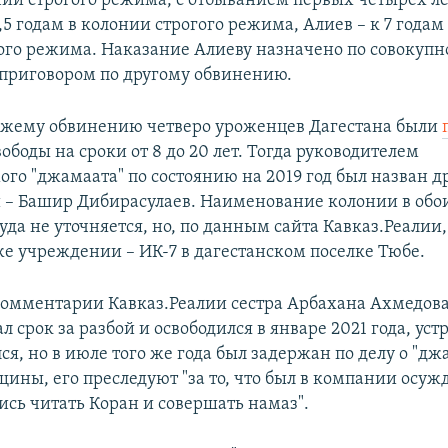
нии строгого режима, с отбыванием первых четырех ле
,5 годам в колонии строгого режима, Алиев – к 7 годам
ого режима. Наказание Алиеву назначено по совокупно
приговором по другому обвинению.
ожему обвинению четверо уроженцев Дагестана были
боды на сроки от 8 до 20 лет. Тогда руководителем
ого "джамаата" по состоянию на 2019 год был назван д
– Башир Дибирасулаев. Наименование колонии в обо
да не уточняется, но, по данным сайта Кавказ.Реалии,
же учреждении – ИК-7 в дагестанском поселке Тюбе.
 комментарии Кавказ.Реалии сестра Арбахана Ахмедов
ал срок за разбой и освободился в январе 2021 года, уст
ся, но в июле того же года был задержан по делу о "дж
ны, его преследуют "за то, что был в компании осуж
ись читать Коран и совершать намаз".