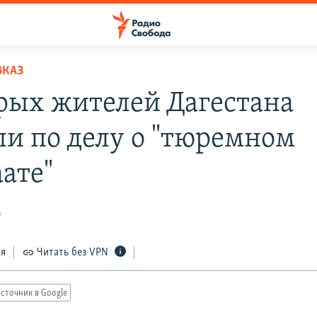
ВКАЗ
рых жителей Дагестана
ли по делу о "тюремном
ате"
4
ся
Читать без VPN
сточник в Google