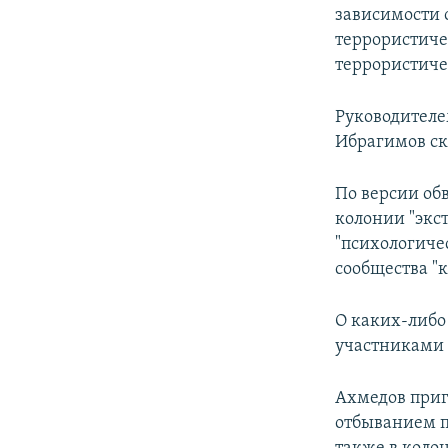
зависимости 
террористиче
террористиче
Руководителе
Ибрагимов ск
По версии об
колонии "экс
"психологиче
сообщества "
О каких-либо
участниками 
Ахмедов приг
отбыванием п