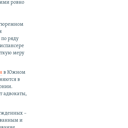
кими ровно
 "тюремном
я
 по ряду
диспансере
сткую меру
я
в Южном
няются в
онии.
т адвокаты,
сужденных –
ованным и
вование