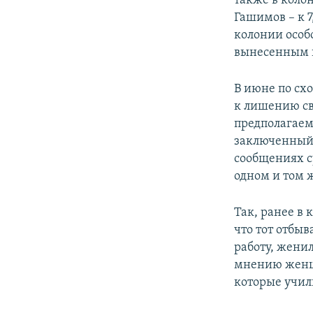
также в коло
Гашимов – к 7
колонии особ
вынесенным 
В июне по сх
к лишению сво
предполагаем
заключенный 
сообщениях су
одном и том 
Так, ранее в
что тот отбыв
работу, женил
мнению женщи
которые учил