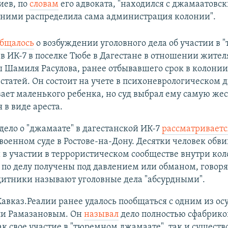
иев, по
словам
его адвоката, "находился с джамаатовс
 с ними распределила сама администрация колонии".
общалось
о возбуждении уголовного дела об участии в
в ИК-7 в поселке Тюбе в Дагестане в отношении жител
Шамиля Расулова, ранее отбывавшего срок в колонии
статей. Он состоит на учете в психоневрологическом 
ает маленького ребенка, но суд выбрал ему самую же
 в виде ареста.
дело о "джамаате" в дагестанской ИК-7
рассматриваетс
оенном суде в Ростове-на-Дону. Десятки человек обви
 в участии в террористическом сообществе внутри кол
по делу получены под давлением или обманом, говоря
щитники называют уголовные дела "абсурдными".
авказ.Реалии ранее удалось пообщаться с одним из о
и Рамазановым. Он
называл
дело полностью сфабрик
ак свое участие в "тюремном джамаате", так и сущест