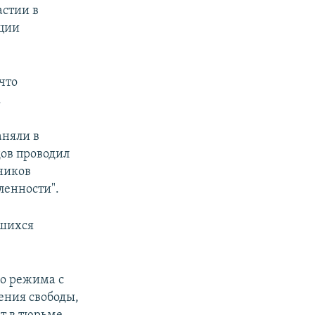
астии в
ации
что
.
аняли в
ов проводил
ников
ленности".
вшихся
го режима с
ения свободы,