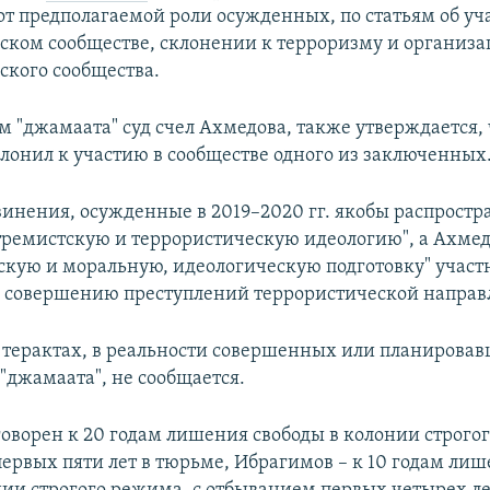
от предполагаемой роли осужденных, по статьям об уч
ском сообществе, склонении к терроризму и организ
ского сообщества.
м "джамаата" суд счел Ахмедова, также утверждается, 
лонил к участию в сообществе одного из заключенных
винения, осужденные в 2019–2020 гг. якобы распростр
тремистскую и террористическую идеологию", а Ахмед
скую и моральную, идеологическую подготовку" участ
к совершению преступлений террористической направ
 терактах, в реальности совершенных или планирова
"джамаата", не сообщается.
оворен к 20 годам лишения свободы в колонии строго
ервых пяти лет в тюрьме, Ибрагимов – к 10 годам лиш