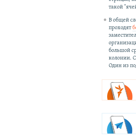
такой "яче
В общей сл
проходят
б
заместител
организаци
большой ср
колонии. С
Один из п