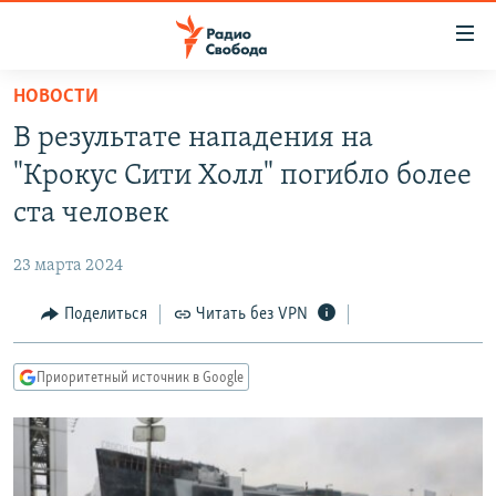
Ссылки
для
упрощенного
НОВОСТИ
ПРОГРАММЫ
доступа
В результате нападения на
ПОДКАСТЫ
Вернуться
"Крокус Сити Холл" погибло более
к
АВТОРСКИЕ ПРОЕКТЫ
ста человек
основному
ЦИТАТЫ СВОБОДЫ
содержанию
23 марта 2024
Вернутся
МНЕНИЯ
к
Поделиться
Читать без VPN
КУЛЬТУРА
главной
навигации
IDEL.РЕАЛИИ
Приоритетный источник в Google
Вернутся
КАВКАЗ.РЕАЛИИ
к
СЕВЕР.РЕАЛИИ
поиску
СИБИРЬ.РЕАЛИИ