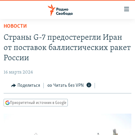
Ссылки
для
упрощенного
НОВОСТИ
ПРОГРАММЫ
доступа
Страны G-7 предостерегли Иран
ПОДКАСТЫ
Вернуться
от поставок баллистических ракет
к
АВТОРСКИЕ ПРОЕКТЫ
России
основному
ЦИТАТЫ СВОБОДЫ
содержанию
16 марта 2024
Вернутся
МНЕНИЯ
к
Поделиться
Читать без VPN
КУЛЬТУРА
главной
навигации
IDEL.РЕАЛИИ
Приоритетный источник в Google
Вернутся
КАВКАЗ.РЕАЛИИ
к
СЕВЕР.РЕАЛИИ
поиску
СИБИРЬ.РЕАЛИИ