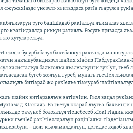
Iиязда тамашаго бихьараб жаваб кьун буго жидеца «ал
л «жужахIазде унезул» хьитаздаса ратIа гьарулел рукI
аиблъизарун руго бацIцIадаб ракIалъул лъималаз хьита
ерго къагIидаялда рикьун ратиялъ. Росулъ щивасда лъа
н жо хутуларелъул.
 тIолалго бусурбабазул бакъбаккул рахъалда машьгурав
катчи накъшубандиязул шайих хIафиз ГIабдурахIман
сул хасияталъул балъголъи лъалевлъунги вукIун, гьеб 
лагьасдасан бугеб жолъун гуреб, мунагь гьечIел лъима
Iакъалъулъ битIараб жо рекIелъе тIамураб шайтIаналъу
халъ шайих витIаравлъун ватIичIин. Гьел вацал рукIа
МухIамад ХIажияв. Ва гьезул ккараб лъугьа-бахъинги ц
лъиялде рачунеб болоялъул тIоцебесеб хIокI гIадин кк
ъуркьи гьечIеб ракIчIеялдалъун рацIцIалъи-тIадегIанл
бихьизабуна – цояз къаламалдалъун, цогидас кодоб хва