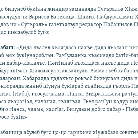
е бицунеб букIана жиндир заманалда Сугъралъа ХIаж
аслудул чи Варисов Варисица. Шайих ГIабдурахIман-
идав чи «Сугъралъ» газетаялъул редактор ГIабашилов 
де швезабулеб буго:
I
абаш:
«Дида лъалел къояздаса нахъе дида лъалаан ни
б мех букIунареблъи. РачIулаанха къасиялде батIи-ба
Iи хабар-кIалалъе. ГьитIинаб къоялдаса нахъе дида гI
абдурахIман-ХIажиясул хIакъалъулъ. Амма гьеб хабара
ъалароан. Хабаралда цадахъго рокъоб бихьулаан дида 
ньералда жаниб цIунун букIараб къайиялда гъорлъ ГI
гIат (гIаба), гъосул чалма, гIанса. Зияраталъеги рачIу
са лъарагIал, чачанал, гъалгъал. Гьел рачIун хадур ин
бго гIанса, чалма, халгIат. Бицулаан добго хабар - ГIа
росо бухIи»
абашица абулеб буго цо-цо тарихиял хIужабазе совети