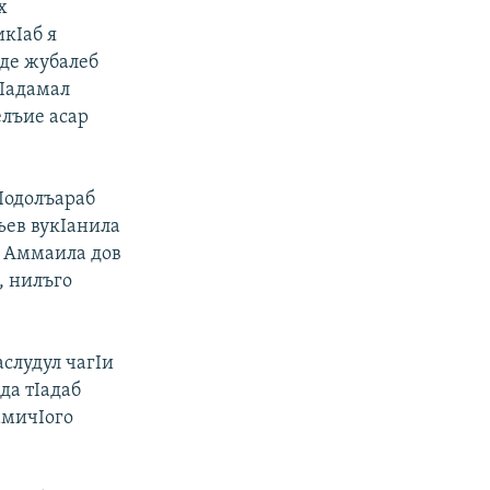
х
икIаб я
аде жубалеб
гIадамал
елъие асар
кIодолъараб
ьев вукIанила
. Аммаила дов
, нилъго
слудул чагIи
да тIадаб
амичIого