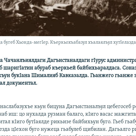
а бугеб Хьонда-мегIер. Къеркьохъабазул хъалаялъул хутIелаздас
ана Чачанлъиялдаги Дагъистаналдаги гIурус администр
б шаригIатин абураб къеркьей байбихьаралдаса. Сона
укъун букIана Шималияб Кавказалда. Гьанжего гьанже 
рал документал.
 наслабазухъе кьун бицуна Дагъистаналъул цебегосеб р
аб иш: цо нухалда рузман балаго, кIиго васас мажгит
итал кIиго бутIаялде рикьизе байбихьун буго. Гьеб гьаб
езда цIехон буго нужеца гьабулеб щибилан. Дагьалго 