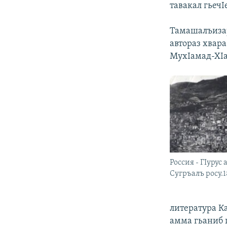
тавакал гьечI
Тамашалъизар
автораз хвара
МухIамад-ХIа
Россия - ГIурус
Сугръалъ росу.1
литература Ка
амма гьаниб г