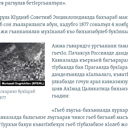
ев рагъулав бетIергьанлъун».
ула КIудияб Советияб Энциклопедиялда бахъараб мак
б сон лъалариланги абун, хадубго 1877 соналъул 4 нояб
жи гъанканилан мухIканаб къо бихьизабулеб букIина
Амма гъваридго ургъанани там
гьечIо. Пачаясул Россиялде дан
Кавказалда къеркьей багъарарал
тIубаялда бан Прагаялда букIара
данделъиялда кIалъалаго, къват
улкабазде гочун арал кавказиязу
цояв АхIмад Цаликатица бихьиз
 аскарияз бухIараб
гьадин:
877
«Гьеб лъугьа-бахъиналда хурхар
вказалда балагьизе лъугьарав чиясе гьеб бигьаяб масъ
Iурхъи бахун къватIибехун гьеб тIубазабизе кIолеб жо