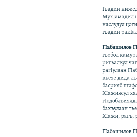
Гьадин нижед
МухIамадил н
наслудул цог
гьадин ракIал
Г
I
абашилов Г
гьобол камура
ригьалъул чаг
рагIулаан ГI
кьезе дида л
басрияб шифо
ХIажиясул хал
гIодоблъиялда
бахъулаан гье
ХIажи, рагъ, 
ГIабашилов ГI