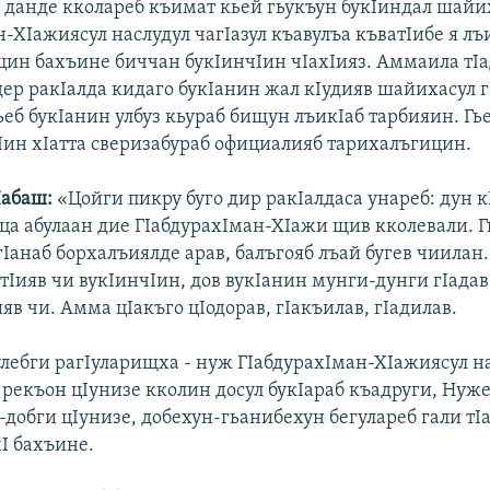
 данде кколареб къимат кьей гьукъун букIиндал шайи
-ХIажиясул наслудул чагIазул къавулъа къватІибе я лъ
цин бахъине биччан букIинчIин чIахIияз. Аммаила тI
дер ракIалда кидаго букIанин жал кIудияв шайихасул 
ьеб букIанин улбуз кьураб бищун лъикIаб тарбияин. Гь
чIин хIатта сверизабураб официалияб тарихалъгицин.
I
абаш
:
«Цойги пикру буго дир ракIалдаса унареб: дун 
ца абулаан дие ГIабдурахIман-ХIажи щив кколевали. Г
гIанаб борхалъиялде арав, балъгояб лъай бугев чиилан
тIияв чи вукIинчIин, дов вукIанин мунги-дунги гIадав
ияв чи. Амма цIакъго цIодорав, гIакъилав, гIадилав.
улебги рагIуларищха - нуж ГIабдурахIман-ХIажиясул на
 рекъон цIунизе кколин досул букIараб къадруги, Нуже
-добги цIунизе, добехун-гьанибехун бегулареб гали тI
I бахъине.