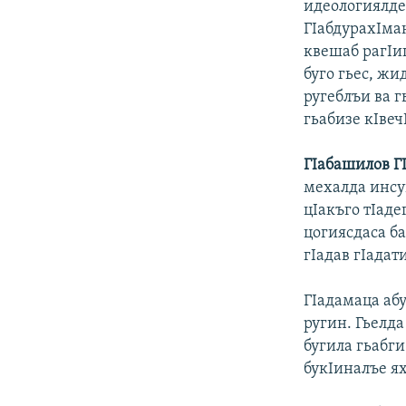
идеологиялде
ГIабдурахIман
квешаб рагIи
буго гьес, жи
ругеблъи ва г
гьабизе кIве
Г
I
абашилов
Г
мехалда инсу
цIакъго тIаде
цогиясдаса ба
гIадав гIадат
ГIадамаца аб
ругин. Гьелда
бугила гьабги
букIиналъе ях