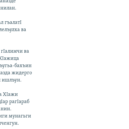
жаназде
анилан.
л гъалатI
лелъулха ва
 гIалимчи ва
-ХIажица
лъугьа-бахъин
лазда жидерго
л ишлъун.
на ХIажи
Iар рагIараб
анин.
ъиги мунагьги
лченгун.