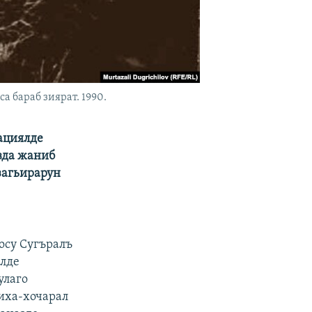
а бараб зиярат. 1990.
ациялде
зда жаниб
загьирарун
осу Сугъралъ
алде
улаго
риха-хочарал