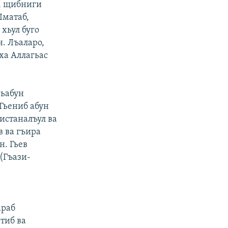
л, щибниги
Iматаб,
 хьул буго
н. Лъаларо,
ха Аллагьас
гьабун
 Гьениб абун
истаналъул ва
 ва гъира
н. Гьев
(Гъази-
араб
тиб ва