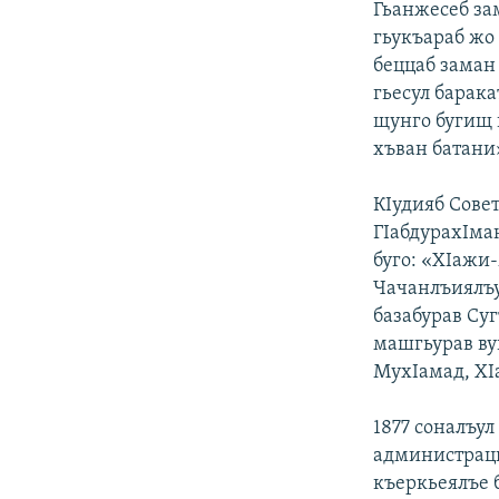
Гьанжесеб за
гьукъараб жо 
беццаб заман 
гьесул барака
щунго бугищ 
хъван батани
КIудияб Сове
ГIабдурахIман
буго: «ХIажи-
Чачанлъиялъу
базабурав Су
машгьурав ву
МухIамад, ХI
1877 соналъул
администраци
къеркьеялъе 