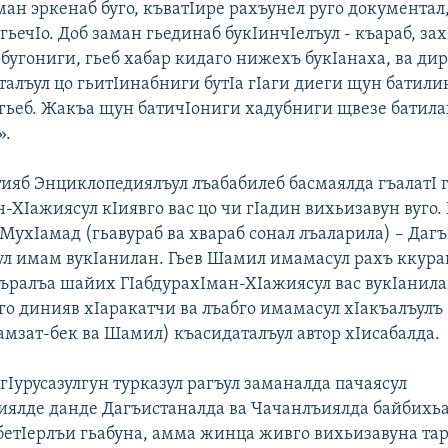
ман эркенаб буго, къватIире рахъунел руго документа
гьечIо. Доб заман гьединаб букIинчIелъул - къараб, зах
бугониги, гьеб хабар кидаго нижехъ букIанаха, ва дир
талъул цо гьитIинабниги бутIа гIаги диеги щун батили
гьеб. Жакъа щун батичIониги хадубниги щвезе батила
».
тияб Энциклопедиялъул лъабабилеб басмаялда гъалатI 
-ХIажиясул кIиявго вас цо чи гIадин вихьизавун вуго.
МухIамад (гьавураб ва хвараб сонал лъаларила) – Дагъ
л имам вукIанилан. Гьев Шамил имамасул рахъ ккурав
гъралъа шайих ГIабдурахIман-ХIажиясул вас вукIанила
го динияв хIаракатчи ва лъабго имамасул хIакъалъулъ 
амзат-бек ва Шамил) къасидаталъул автор хIисабалда.
 гIурусазулгун турказул рагъул заманалда пачаясул
ялде данде Дагъистаналда ва Чачанлъиялда байбихь
бетIерлъи гьабуна, амма жинца живго вихьизавуна тар