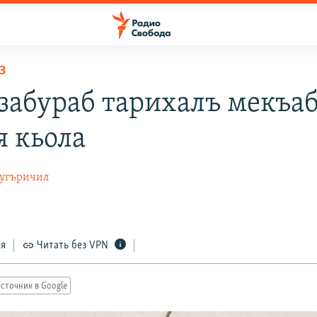
З
забураб тарихалъ мекъа
я кьола
Дугъричил
ся
Читать без VPN
сточник в Google