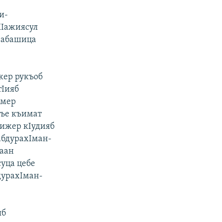
и-
ХIажиясул
ГIабашица
жер рукъоб
тIияб
емер
лъе къимат
нижер кIудияб
абдурахIман-
лаан
суца цебе
бдурахIман-
яб