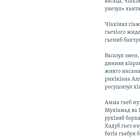
васаца, чIах
унезул» хьита
ЧIахIиял гIаж
гьечIого жид
гьениб бахчу
Васазул эмен,
динияв хIара
живго инсана
рикIкIана Ал
росуцоязул х
Амма гьеб ну
МухIамад ва 
рухIияб борха
Хадуб гьез к
батIа гьабун 