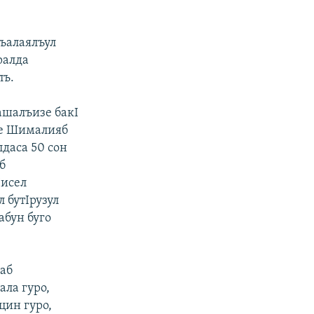
ъалаялъул
ралда
лъ.
ашалъизе бакI
де Шималияб
даса 50 сон
б
Iисел
л бутIрузул
абун буго
аб
ала гуро,
цин гуро,