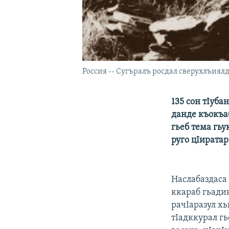
Россия -- Сугъралъ росдал сверухлъиялд
135 сон тIуб
данде къокъа
гьеб тема гь
руго цIирата
Наслабаздаса
ккараб гьадин
рачIаразул хь
тIадккурал гь