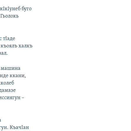
кIкIунеб буго
 Гьолокь
 тIаде
б къоялъ халкъ
вал.
е машина
анде ккани,
кколеб
адамазе
иссиягун –
а
гун. КъачIан