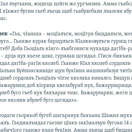
хIал лъугьани, жидеца цойги жо ургъилин. Амма гьабс
 хIажат бугин гьеб лъеца щиб гьабулебали лъазеян абу
ас.
иев:
«Гьа, чIанаха – моцIалъги, моцIгун бащдалъги, же
руго… Гьанже курак барщулъги КIалкковулъги гурищ г
геб? Доба ГьоцIалъ кIиго-лъабгониги нухалда дагIба-р
 – дуца нух кьезе цоял, гурилан цогидал. ГIиси-бикъи
дал дагIба-рагIи кколеб. Гьанже КIал кколеб сордоял
цIалъан Буйнакскиялде щун букIина машинабазул читI
дияб сордоялъ ГьоцIалъ чIезе ккелаха киналго. Бищун
 бажарулищ доб хIорица хвезабураб нух, бажаруларища
леб буго гьеб нух бахъарав чияс. Бажаруларин, жеги 
зе кколин абулеб буго цогидаз».
родаги гьоркьоб бугеб шагьранух бахъана Шамил мухъ
ялъ. Гьединлъидал гьезие цIакъ захIмалъун бугоан 14 
гьабичIого гьанже къан букIин. Амма лъица щиб бицан