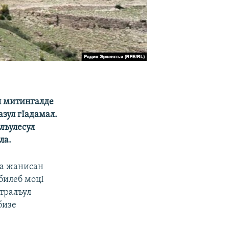
л митингалде
зул гIадамал.
лъулесул
ла.
ца жанисан
билеб моцI
тралъул
бизе