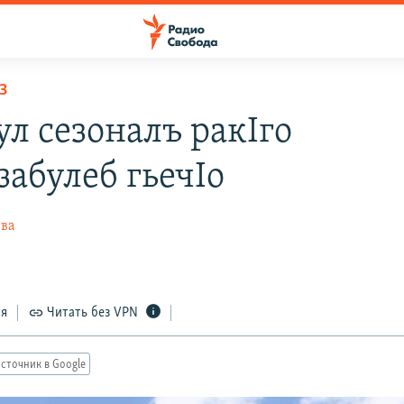
З
ул сезоналъ ракIго
забулеб гьечIо
ева
ся
Читать без VPN
сточник в Google