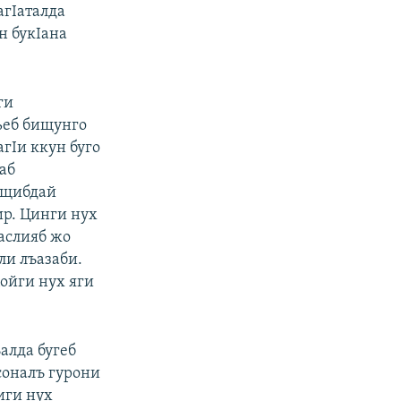
агIаталда
н букIана
ги
ьеб бищунго
агIи ккун буго
наб
ъ щибдай
ир. Цинги нух
 аслияб жо
ли лъазаби.
цойги нух яги
алда бугеб
соналъ гурони
иги нух