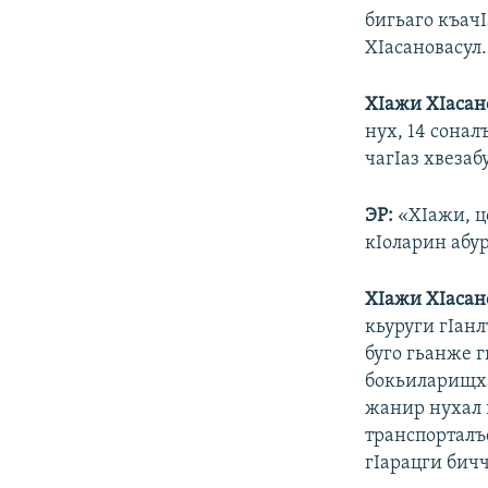
бигьаго къачI
ХIасановасул.
ХIажи ХIасан
нух, 14 сонал
чагIаз хвезаб
ЭР:
«ХIажи, цо
кIоларин абу
ХIажи ХIасан
кьуруги гIанл
буго гьанже г
бокьиларищха,
жанир нухал 
транспорталъе
гIарацги бичч