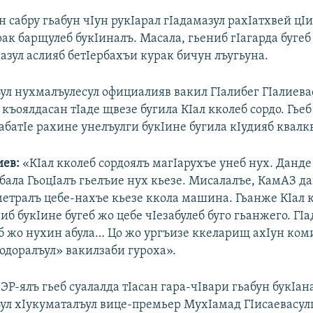
 сабру гьабун чIун рукIарал гIадамазул рахIатхвей цIи
ак барщулеб букIиналъ. Масала, гьениб гIагарда бугеб
азул аслияб бетIербахъи курак бичун лъугьуна.
ул нухмалъулесул официалияв вакил ГIалибег ГIалиевас
къоялдасан тIаде щвезе бугила КIал кколеб сордо. Гье
абатIе рахине унелъулги букIине бугила кIудияб квалк
иев:
«КIал кколеб сордоялъ магIарухъе унеб нух. Данд
 бала ГьоцIалъ гьелъие нух кьезе. Мисалалъе, КамАЗ д
етралъ цебе-нахъе кьезе ккола машина. Гьанже КIал 
иб букIине бугеб жо цебе чIезабулеб буго гьанжего. ГI
 жо нухин абула… Цо жо ургъизе ккеларищ ахIун ком
тодоралъул» вакилзаби гуроха».
ЭР-ялъ гьеб суалалда тIасан гара-чIвари гьабун букIан
ул хIукуматалъул вице-премьер МухIамад ГIисаевасул