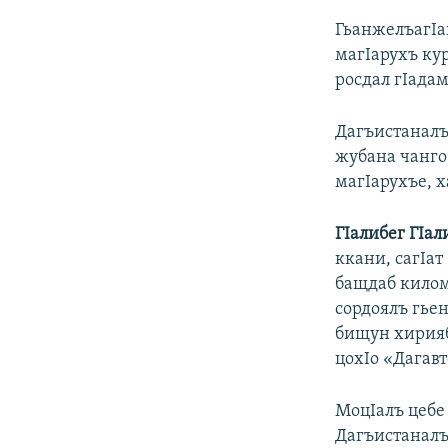
ГьанжелъагIан
магIарухъ кур
росдал гIадам
Дагъистаналъ
жубана чанго 
магIарухъе, х
ГIалибег ГIал
ккани, сагIат
бащдаб килом
сордоялъ гьен
бищун хирияб
цохIо «Дагав
МоцIалъ цебе 
Дагъистаналъ