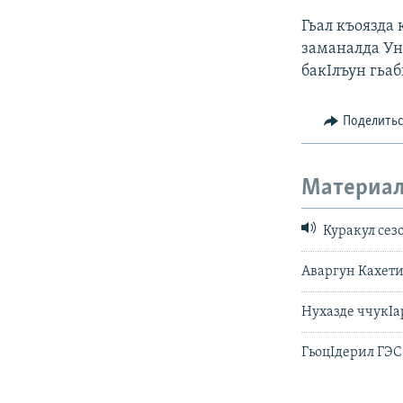
Гьал къоязда 
заманалда Ун
бакIлъун гьаб
Поделить
Материал
Куракул сез
Аваргун Кахети
Нухазде ччукIа
ГьоцIдерил ГЭС: