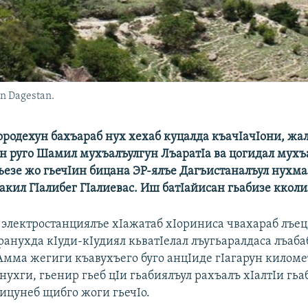
in Dagestan.
ородехун бахъараб нух хехаб куцалда къачIачIони, жа
н руго Шамил мухъалъулгун ЛъаратIа ва цогидал мухъа
ьезе жо гьечIин бицана ЭР-ялъе Дагъистаналъул нухма
акил ГIалибег ГIалиевас. Иш батIайисан гьабизе кколи
л электростанциялъе хIажатаб хIориниса чвахараб лъе
ранухда кIуди-кIудиял кьватIелал лъугьаралдаса лъаба
Амма жегиги къавухъего буго анцIиде гIагарун киломе
нухги, гьенир гьеб цIи гьабиялъул рахъалъ хIалтIи гьа
бицунеб щибго жоги гьечIо.