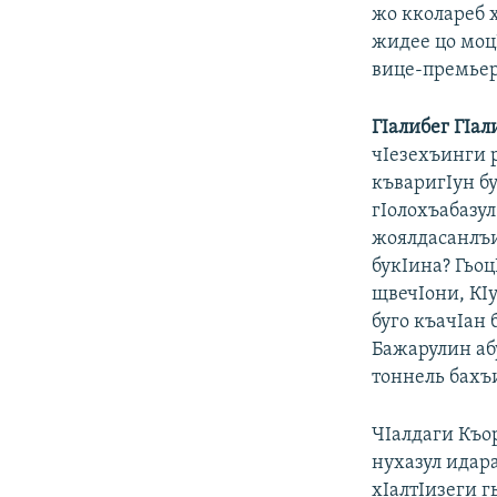
жо кколареб 
жидее цо моцI
вице-премьер
ГIалибег ГIал
чIезехъинги 
къваригIун бу
гIолохъабазул
жоялдасанлъи
букIина? Гьо
щвечIони, КIу
буго къачIан
Бажарулин абу
тоннель бахъи
ЧIалдаги Къо
нухазул идара
хIалтIизеги 