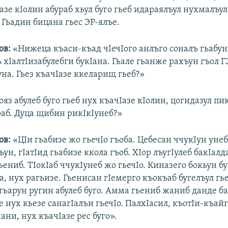
азе кIолин абураб хьул буго гьеб идараялъул нухмалъу
 Гьадин бицана гьес ЭР-ялъе.
ов:
«Нижеца къаси-къад чIечIого анлъго соналъ гьабун
ъ хIалтIизабулебги букIана. Гьале гьанже рахъун гъол 
уна. Гьез къачIазе ккеларищ гьеб?»
яз абулеб буго гьеб нух къачIазе кIолин, цогидазул пи
раб. Дуца щибин рикIкIунеб?»
ов:
«ЦIи гьабизе жо гьечIо гъоба. Цебесан ччукIун уне
ъун, гIатIид гьабизе ккола гъоб. ХIор лъугIулеб бакIалд
ьениб. ТIокIаб ччукIунеб жо гьечIо. Киназего бокьун бу
 нух рагьизе. Гьенисан гIемерго къокъаб бугелъул гье
гьарун ругин абулеб буго. Амма гьениб жаниб данде б
 нух кьезе санагIалъи гьечIо. ПалхIасил, къотIи-къай
ани, нух къачIазе рес буго».