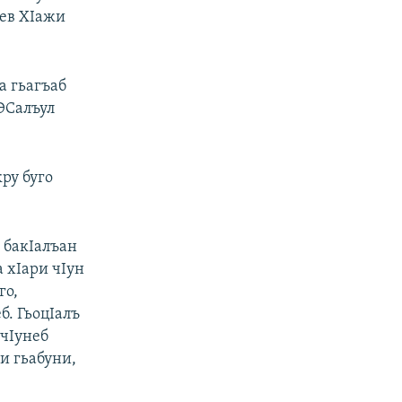
лев ХIажи
а гьагъаб
ГЭСалъул
кру буго
б бакIалъан
а хIари чIун
го,
б. ГьоцIалъ
ачIунеб
ги гьабуни,