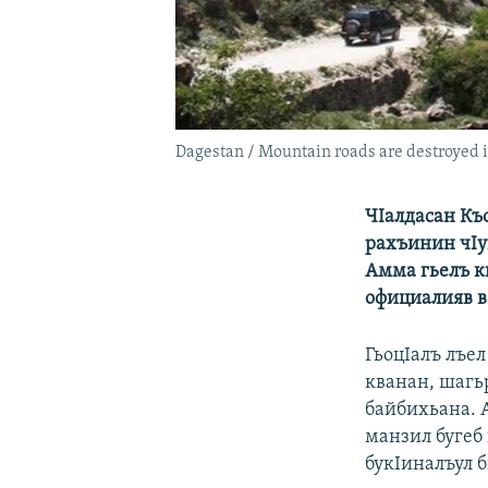
Dagestan / Mountain roads are destroyed 
ЧIалдасан Къ
рахъинин чIу
Амма гьелъ к
официалияв в
ГьоцIалъ лъе
кванан, шагь
байбихьана. 
манзил бугеб 
букIиналъул 