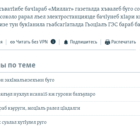
къватIибе бачIараб «Миллат» газеталда хъвалеб буго с
соколо рарал лъел электростанциязде бачIунеб хIари к
изе тун букIанила гьабсагIаталда ГьоцIалъ ГЭС бараб ба
ся
Читать без VPN
Подпишитесь
Распечатать
ы по теме
он захIмалъизехъин буго
ялъул нухлул исана15 км гурони бахъуларо
раб кьуруги, моцIалъ ралел цIадалги
 суалал хутIулел руго