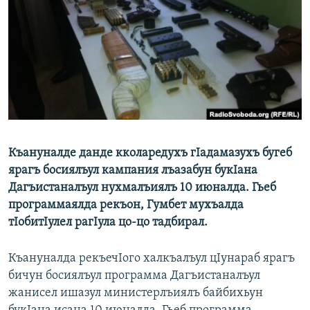
РАСПИСАНИЕ ВЕЩАНИЯ
ПОДПИШИТЕСЬ НА РАССЫЛКУ
СОЦИАЛЬНЫЕ СЕТИ
Къануналде данде кколаредухъ гIадамазухъ бугеб
Все сайты РСЕ/РС
ярагъ босиялъул кампания лъазабун букIана
Дагъистаналъул нухмалъиялъ 10 июналда. Гьеб
программаялда рекъон, Гумбет мухъалда
тIобитIулел рагIула цо-цо тадбирал.
Къануналда рекъечIого халкъалъул цIунараб ярагъ
бичун босиялъул программа Дагъистаналъул
жанисел ишазул министерлъиялъ байбихьун