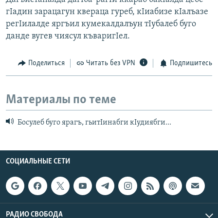
гIадин зарацагун квераца гуреб, кIиабизе кIалъазе
регIилалде яргъил кумекалдалъун тIубалеб буго
данде вугев чиясул къваригIел.
Поделиться
Читать без VPN
Подпишитесь
Материалы по теме
Босулеб буго ярагъ, гьитIинабги кIудиябги...
СОЦИАЛЬНЫЕ СЕТИ
РАДИО СВОБОДА