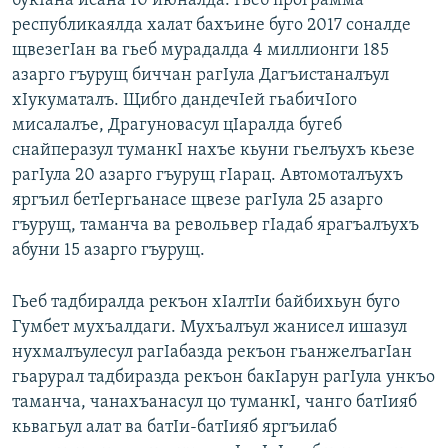
букIана исана 10 июналда. Гьеб программа
республикаялда халат бахъине буго 2017 соналде
щвезегIан ва гьеб мурадалда 4 миллионги 185
азарго гъурущ биччан рагIула Дагъистаналъул
хIукуматалъ. Щибго дандечIей гьабичIого
мисалалъе, Драгуновасул цIаралда бугеб
снайперазул туманкI нахъе кьуни гьелъухъ кьезе
рагIула 20 азарго гъурущ гIарац. Автомоталъухъ
яргъил бетIергьанасе щвезе рагIула 25 азарго
гъурущ, таманча ва револьвер гIадаб ярагъалъухъ
абуни 15 азарго гъурущ.
Гьеб тадбиралда рекъон хIалтIи байбихьун буго
Гумбет мухъалдаги. Мухъалъул жанисел ишазул
нухмалъулесул рагIабазда рекъон гьанжелъагIан
гьарурал тадбиразда рекъон бакIарун рагIула ункъо
таманча, чанахъанасул цо туманкI, чанго батIияб
кьвагьул алат ва батIи-батIияб яргъилаб