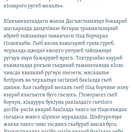
кIоларого ругеб мехалъ».
ХIакъикъаталдаги жакъа Дагъистаналъул бокьараб
шагьаралда дандчIвазе бегьула травматалъулаб
абулеб тайпаялъул таманчаги тIад борчарал
гIолохъаби. Гьеб ккола кьвагьулеб гулла гуреб,
черхалда щведал квешго унтулеб тайпаялъул
ругъун лъун бажарулеб ярагъ. Тохтурзабаз кьураб
къиматалда рекъон гьединаб таманачаялда кIола
чиясда хвалилаб ругъун лъезеги, мисалалъе
ботIролъ ва черхалъул загIипаб бакIалда гьеб
щвани. Хал гьабураб мехалъ гьеб тIад борчине изну
кьураб къагъатги буго гьезухъ. ГIемерисез гьеб
борчун, хIадурун букIуна ракIалдаго гьечIого
дагIба-рагIи ккараб бакIалда чанго чи тIаделъидал
гьездаса живго цIунизе мурадалда. Шайгурелъул
жакъа чанго чияс тасдикъ гьабураб мисал буго,
Дагъистаналда дагIба-рагIи ккараб бакIалда цебе