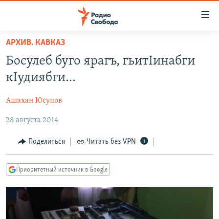
Ссылки
для
упрощенного
АРХИВ. КАВКАЗ
ПРОГРАММЫ
доступа
Босулеб буго ярагъ, гьитIинабги
ПОДКАСТЫ
Вернуться
кIудиябги...
к
АВТОРСКИЕ ПРОЕКТЫ
основному
Ашахан Юсупов
ЦИТАТЫ СВОБОДЫ
содержанию
Вернутся
28 августа 2014
МНЕНИЯ
к
КУЛЬТУРА
Поделиться
Читать без VPN
главной
навигации
IDEL.РЕАЛИИ
Вернутся
Приоритетный источник в Google
КАВКАЗ.РЕАЛИИ
к
СЕВЕР.РЕАЛИИ
поиску
СИБИРЬ.РЕАЛИИ