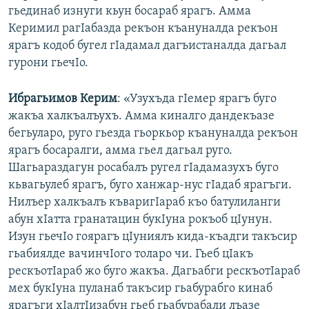
гьединаб изнуги кьун босараб ярагъ. Амма
Керимил рагIабазда рекъон къануналда рекъон
ярагъ кодоб бугел гIадамал дагъистаналда дагьал
гурони гьечIо.
Ибрагьимов Керим
: «Узухъда гIемер ярагъ буго
жакъа халкъалъухъ. Амма киналго дандекъазе
бегьуларо, руго гьезда гьоркьор къануналда рекъон
ярагъ босаралги, амма гьел дагьал руго.
Шагьараздагун росабалъ ругел гIадамазухъ буго
кьвагьулеб ярагъ, буго ханжар-нус гIадаб ярагъги.
Нилъер халкъалъ къваригIараб къо батулиланги
абун хIатта гранатацин букIуна рокъоб цIунун.
Изун гьечIо гоярагъ цIуниялъ кида-къадги такъсир
гьабиялде вачинчIого толаро чи. Гьеб цIакъ
рескъотIараб жо буго жакъа. Дагьабги рескъотIараб
мех букIуна пуланаб такъсир гьабурабго кинаб
ярагъги хIалтIизабун гьеб гьабурабали лъазе