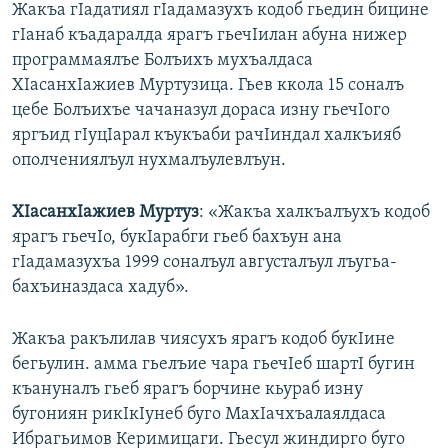
Жакъа гIадатиял гIадамазухъ кодоб гьедин бицине
гIанаб къадаралда ярагъ гьечIилан абуна нижер
программаялъе Болъихъ мухъалдаса
ХIасанхIажиев Муртузица. Гьев ккола 15 соналъ
цебе Болъихъе чачаназул дораса изну гьечIого
яргъид гIуцIарал къукъаби рачIиндал халкъияб
ополчениялъул нухмалъулевлъун.
ХIасанхIажиев Муртуз
: «Жакъа халкъалъухъ кодоб
ярагъ гьечIо, букIарабги гьеб бахъун ана
гIадамазухъа 1999 соналъул августалъул лъугьа-
бахъиназдаса хадуб».
Жакъа ракълилав чиясухъ ярагъ кодоб букIине
бегьулин. амма гьелъие чара гьечIеб шартI бугин
къануналъ гьеб ярагъ борчине кьураб изну
бугониян рикIкIунеб буго МахIачхъалаялдаса
Ибрагьимов Керимицаги. Гьесул жиндирго буго