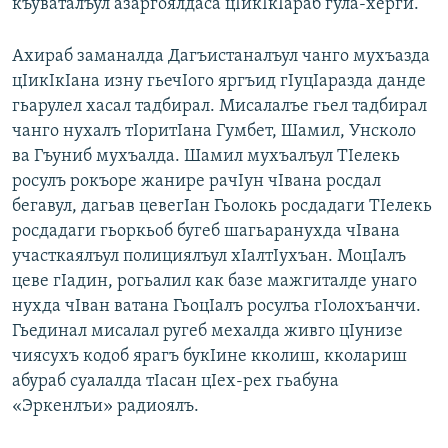
къуваталъул азаргоялдаса цIикIкIараб гула-херги.
Ахираб заманалда Дагъистаналъул чанго мухъазда
цIикIкIана изну гьечIого яргъид гIуцIаразда данде
гьарулел хасал тадбирал. Мисалалъе гьел тадбирал
чанго нухалъ тIоритIана Гумбет, Шамил, Унсколо
ва Гъуниб мухъалда. Шамил мухъалъул ТIелекь
росулъ рокъоре жанире рачIун чIвана росдал
бегавул, дагьав цевегIан Гьолокь росдадаги ТIелекь
росдадаги гьоркьоб бугеб шагьаранухда чIвана
участкаялъул полициялъул хIалтIухъан. МоцIалъ
цеве гIадин, рогьалил как базе мажгиталде унаго
нухда чIван ватана ГьоцIалъ росулъа гIолохъанчи.
Гьединал мисалал ругеб мехалда живго цIунизе
чиясухъ кодоб ярагъ букIине кколиш, кколариш
абураб суалалда тIасан цIех-рех гьабуна
«Эркенлъи» радиоялъ.