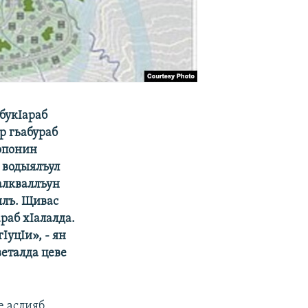
 букIараб
р гьабураб
лопонин
 водыялъул
алкваллъун
ялъ. Щивас
раб хIалалда.
IуцIи», - ян
еталда цеве
е аслияб