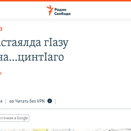
З
стаялда гIазу
на...цинтIаго
в
ся
Читать без VPN
сточник в Google