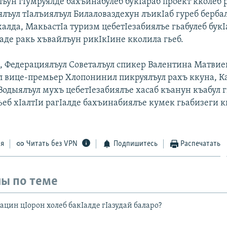
ъун гIумруялде бахъинабулеб букIараб проект кколеб р
ялъул тIалъиялъул Билаловаздехун лъикIаб гуреб берба
алда, МакьастIа туризм цебетIезабиялъе гьабулеб букI
Iаде ракь хъвайлъун рикIкIине кколила гьеб.
, Федерациялъул Советалъул спикер Валентина Матви
л вице-премьер Хлопонинил пикруялъул рахъ ккуна, К
одыялъул мухъ цебетIезабиялъе хасаб къанун къабул 
гьеб хIалтIи рагIалде бахъинабиялъе кумек гьабизеги 
ся
Читать без VPN
Подпишитесь
Распечатать
ы по теме
цин цIорон холеб бакIалде гIазудай баларо?