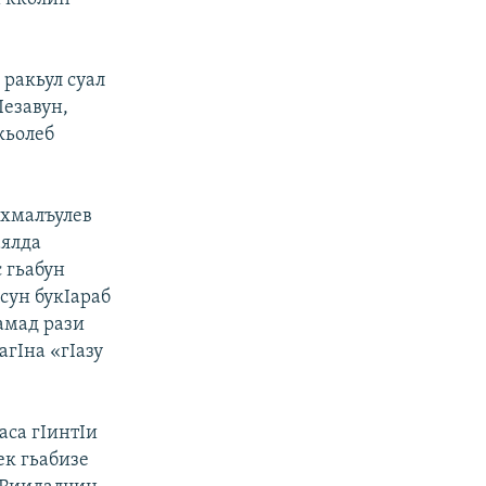
 ракьул суал
Iезавун,
кьолеб
ухмалъулев
аялда
 гьабун
осун букIараб
амад рази
агIна «гIазу
аса гIинтIи
ек гьабизе