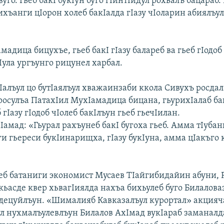
вуго. Гьеб бакI букIун буго гIинтIидул рохьалъ бацараб
хъанги цIорон холеб бакIалда гIазу чIоларин абиялъул
мадица бицухъе, гьеб бакI гIазу балареб ва гьеб гIодоб
Iула ургъунго рицунел харбал.
Iалъул цо бутIаялъул хважаинзаби ккола Сивухъ росдал
 росулъа ПатахIил МухIамадица бицана, гьурихIалаб ба
 гIазу гIодоб чIолеб бакIлъун гьеб гьечIилан.
амад: «Гьурал рахъунеб бакI бугоха гьеб. Амма тIубанг
и гьереси букIинарищха, гIазу букIуна, амма цIакъго к
.
ьеб батаниги экономист Мусаев ТIайгибидайин абуни, 
ьасде квер хьвагIиялда нахъа бихьулеб буго Билалова
адецуйлъун. «Шималияб Кавказалъул курортал» акцияч
л нухмалъулевлъун Билалов АхIмад вукIараб заманалда