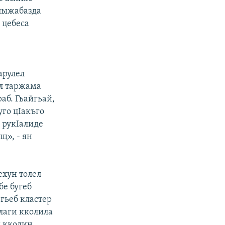
 лыжабазда
 цебеса
арулел
ул таржама
раб. Гьайгьай,
уго цIакъго
 рукIалиде
щ», - ян
ехун толел
бе бугеб
гьеб кластер
ллаги кколила
и кколин