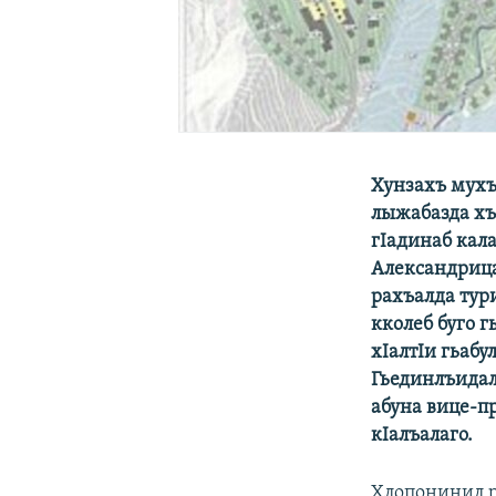
Хунзахъ мухъа
лыжабазда хъ
гIадинаб кал
Александрица
рахъалда тур
кколеб буго г
хIалтIи гьаб
Гьединлъидал,
абуна вице-п
кIалъалаго.
Хлопонинил р