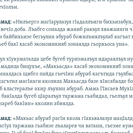
ечIолъи.
амад:
«Нилъерго магIарулазул гIадаллъиги бихьизабун,
IвечIо доба. Лъабго соналда жаниб ракьул хважаинги ч
Iи байбихьизе бегьулин абураб божилъиялъулаб кагъат 
ьеб бакI хасаб экономикияб зонаялда гьоркьоса уна».
ул хIукуматалда цебе бугеб туризмалъул идараялъул н
амадица бицухъе, «Макьасда» хасаб экономикияб зон
иналдаса щибго пайда гьечIин абураб кагътида гъулбас
 кагътил магIнаги кколила Макьасда базе хIисабалде б
б кластералъе ахир лъунин абураб. Амма ГIисаев МухI
б бакIалда бугеб цIаралъул таржама гьабидал, гьелъул м
унареб бакIин» кколин абиялда.
амад:
«Макьас абураб рагIи ккола гIахьвалазул мацIалд
рагIул таржама гьабизе лъаларев чи ватани, гьезие кум