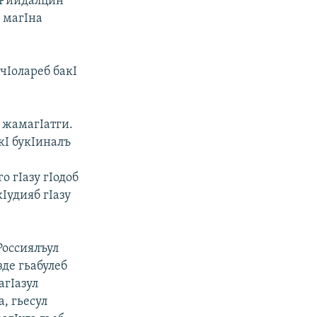
. Риидалцин
 магIна
 чIолареб бакI
 жамагIатги.
кI букIиналъ
о гIазу гIодоб
Iудияб гIазу
Россиялъул
зде гьабулеб
агIазул
, гьесул