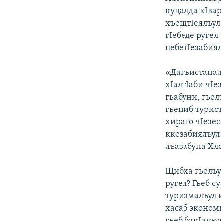
куцалда кIвар
хъещтIеялъул
гIебеде ругел
цебетIезабия
«Дагъистанал
хIалтIаби чIе
гьабуни, гьел
гьениб турист
хираго чIезес
ккезабиялъул 
лъазабуна Хл
Щибха гьелъу
ругел? Гьеб с
туризмалъул 
хасаб экономи
гьеб бакIалъу