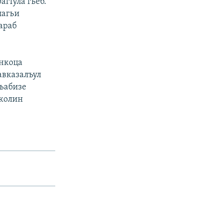
агIула гьеб.
лагьи
араб
енкоца
авказалъул
гьабизе
кколин