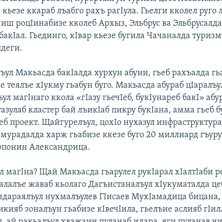
 кьезе ккараб лъабго рахъ рагIула. Гьелги кколел руго
 иш роцIинабизе кколеб Архыз, Эльбрус ва Эльбрусалда
 бакIал. Гьединго, кIвар кьезе бугила Чачаналда туризм
лдег
и.
ъул Макьасда бакIалда хурхун абуни, гьеб рахъалда гь
зе теялъе хIукму гьабун буго. Макьасда абураб цIаралъ
ъул магIнаго ккола «гIазу гьечIеб, букIунареб бакI» абу
азулаб кластер бай лъикIаб пикру букIана, амма гьеб б
еб проект. Щайгурелъул, цохIо нухазул инфраструктура
мурадалда харж гьабизе ккезе буго 20 миллиард гъуру
опонин Александрица.
л магIна? Щай Макьасда гьарулел рукIарал хIалтIаби р
уалалъе жаваб кьолаго Дагъистаналъул хIукуматалда це
идараялъул нухмалъулев ГIисаев МухIамадица бицана, 
кияб зоналъун гьабизе кIвечIила, гьелъие аслияб гIи
л, ай ракьалъул хважаин пуланаб идара, яги пуланав ч