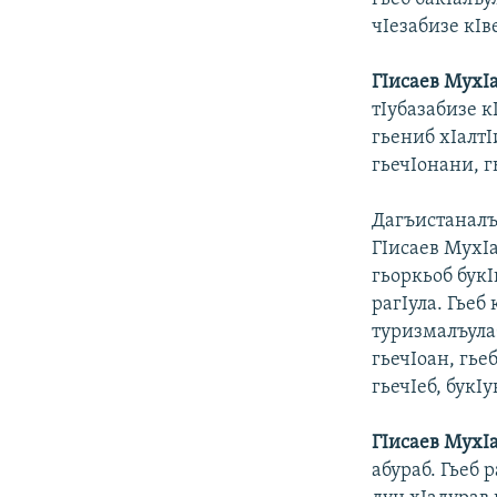
чIезабизе кIв
ГIисаев МухI
тIубазабизе к
гьениб хIалт
гьечIонани, г
Дагъистаналъ
ГIисаев МухI
гьоркьоб букI
рагIула. Гьеб
туризмалъула
гьечIоан, гье
гьечIеб, букI
ГIисаев МухI
абураб. Гьеб 