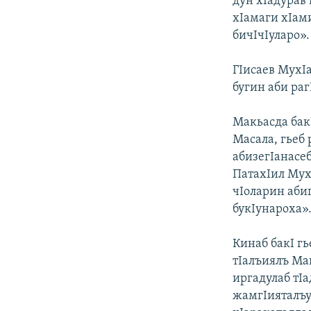
дун хIадурав 
хIамаги хIами
бичIчIуларо».
ГIисаев МухIа
бугин аби раг
Макьасда бак
Масала, гьеб
абизегIанасеб
ПатахIил МухI
чIоларин абиг
букIунароха»
Кинаб бакI г
тIалъиялъ Мак
иргадулаб тI
жамгIияталъу