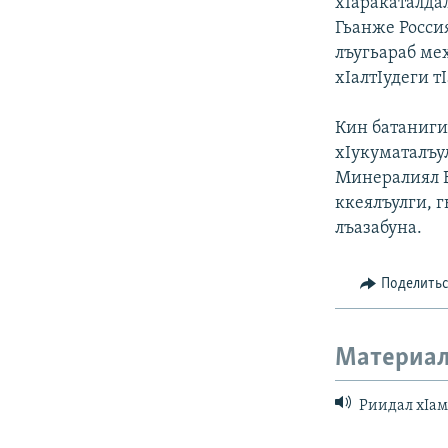
хIаракаталдал
Гьанже Росси
лъугьараб мех
хIалтIудеги т
Кин батаниги
хIукуматалъу
Минералиял В
ккеялъулги, 
лъазабуна.
Поделить
Материал
Риидал хIама