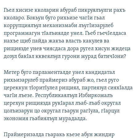
Гьел хисизе кколарин абураб пикруялъулги рахъ
кколаро. Бокьун буго рихьизе чагIи гьал
коррупциялъул механизмаби лъугIизарулеб
программагун тIалъиялде унел. Гьеб гьечIелдаса
нахъе щиб пайда жакъа власть какулев ва
рищиязде унев чиясдаса дора ругел хисун жидеца
дозул бакIал кквеялъул гурони мурад батичIони?
Метер буго парламенталде унел кандидатал
рихьизарулеб праймериз абураб жо, гьел руго
цереккун тIоритIулел рищиял, партиязул сияхIалда
чагIи лъезе. Республикаялъул Избиркомалъ
церехун рищиязда рукIарал лъаб-лъаб округал
цолъизарун цо округал гьарун рагIула, гIарцул
экономия гьабиялъул мурадалда.
Праймеризалда гьаракь кьезе абун жиндир