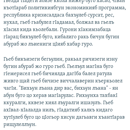
Гьелда тIадеги абизе ккола нижер буго хасаб, чIван
къотIараб политикиябгун экономикияб программа,
республика кризисалдаса бахъулеб сурсат, рес,
нухал, гьеб гьабулел гIадамал, болжал ва гьелъ
хIасил кида кьолебали. Гурони хIакимзабаца
гIарац бикъулеб буго, кибалиго ракь бичун бугин
абураб жо лъиениги цIияб хабар гуро.
Гьеб бикъизеги бегьулин, ракьал ричизеги изну
бугин абураб жо гуро гьеб. Гьелъул магIна буго
гIемерисел гьеб бичиялда дагIба балел ратула
живго щай гьеб бичизе виччалаверин къеркьолел
чагIи. "Бихьун лъана дир вас, бихьун лъана" - ян
абун буго цо херав магIарулас. Рихьунха тахбакI
ккуралги, кквезе хиял лъуралги ишазулъ. Гьеб
ахIвал-хIалалда нилъ, гIадатияб халкъ кидаго
хутIулеб буго цо цIогьор хисун дагьавги хъантIарав
рищулеллъун.