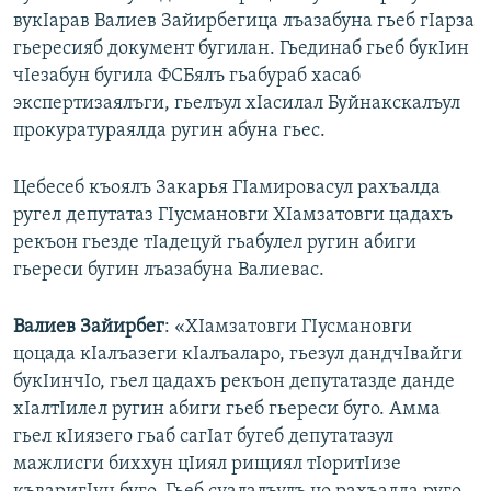
вукIарав Валиев Зайирбегица лъазабуна гьеб гIарза
гьересияб документ бугилан. Гьединаб гьеб букIин
чIезабун бугила ФСБялъ гьабураб хасаб
экспертизаялъги, гьелъул хIасилал Буйнакскалъул
прокуратураялда ругин абуна гьес.
Цебесеб къоялъ Закарья ГIамировасул рахъалда
ругел депутатаз ГIусмановги ХIамзатовги цадахъ
рекъон гьезде тIадецуй гьабулел ругин абиги
гьереси бугин лъазабуна Валиевас.
Валиев Зайирбег
: «ХIамзатовги ГIусмановги
цоцада кIалъазеги кIалъаларо, гьезул дандчIвайги
букIинчIо, гьел цадахъ рекъон депутатазде данде
хIалтIилел ругин абиги гьеб гьереси буго. Амма
гьел кIиязего гьаб сагIат бугеб депутатазул
мажлисги биххун цIиял рищиял тIоритIизе