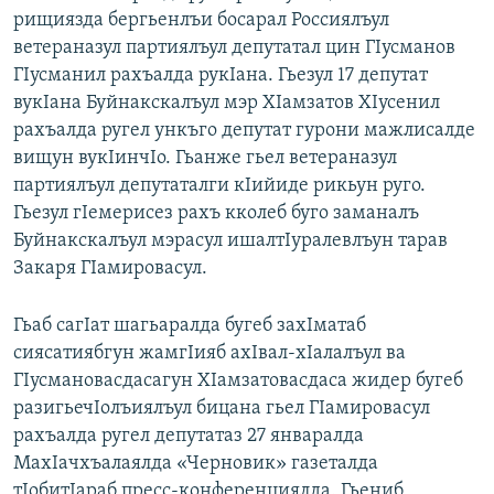
рищиязда бергьенлъи босарал Россиялъул
ветераназул партиялъул депутатал цин ГIусманов
ГIусманил рахъалда рукIана. Гьезул 17 депутат
вукIана Буйнакскалъул мэр ХIамзатов ХIусенил
рахъалда ругел ункъго депутат гурони мажлисалде
вищун вукIинчIо. Гьанже гьел ветераназул
партиялъул депутаталги кIийиде рикьун руго.
Гьезул гIемерисез рахъ кколеб буго заманалъ
Буйнакскалъул мэрасул ишалтIуралевлъун тарав
Закаря ГIамировасул.
Гьаб сагIат шагьаралда бугеб захIматаб
сиясатиябгун жамгIияб ахIвал-хIалалъул ва
ГIусмановасдасагун ХIамзатовасдаса жидер бугеб
разигьечIолъиялъул бицана гьел ГIамировасул
рахъалда ругел депутатаз 27 январалда
МахIачхъалаялда «Черновик» газеталда
тIобитIараб пресс-конференциялда. Гьениб