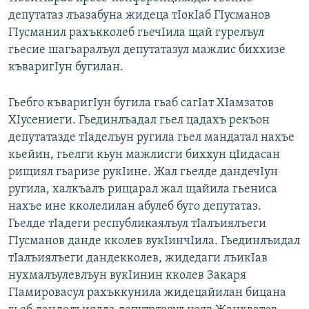
депутатаз лъазабуна жидеца тIокIаб ГIусманов
ГIусманил рахъкколеб гьечIила щай гурелъул
гьесие шагьаралъул депутатазул мажлис биххизе
къваригIун бугилан.
Гьебго къваригIун бугила гьаб сагIат ХIамзатов
ХIусениеги. Гьединлъадал гьел цадахъ рекъон
депутатазде тIаделъун ругила гьел мандатал нахъе
кьейин, гьелги кьун мажлисги биххун цIидасан
рищиял гьаризе рукIине. Жал гьелде дандечIун
ругила, халкъалъ рищарал жал щайила гьениса
нахъе ине кколелилан абулеб буго депутатаз.
Гьелде тIадеги республикаялъул тIалъиялъеги
ГIусманов данде кколев вукIинчIила. Гьединлъидал
тIалъиялъеги дандекколев, жидедаги лъикIав
нухмалъулевлъун вукIинин кколев Закаря
ГIамировасул рахъккунила жидецайилан бицана