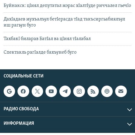
Буйнакск: цIиял депутатал мэрас хIалтIуде риччалел гьечIо
ДахIадаев мухъалъул бетIерасда тIад такъсиргьабиялъул
иш рагьун буго
ТахбакI биларав БатIал ва цIиял тIалабал
Спектакль рагIалде бахъунеб буго
СОЦИАЛЬНЫЕ СЕТИ
РАДИО СВОБОДА
ИНФОРМАЦИЯ