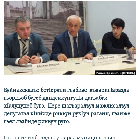
РАСПИСАНИЕ ВЕЩАНИЯ
ПОДПИШИТЕСЬ НА РАССЫЛКУ
СОЦИАЛЬНЫЕ СЕТИ
Все сайты РСЕ/РС
Буйнакскалъе бетIерлъи гьабизе къваригIаразда
гьоркьоб бугеб дандеккунгутIи дагьабги
хIалуцунеб буго. Цере шагьаралъул мажлисалъул
депутатал кIийиде рикьун рукIун ратани, гьанже
гьел лъабиде рикьун руго.
Исана сентябралда рукIарал муниципалиял