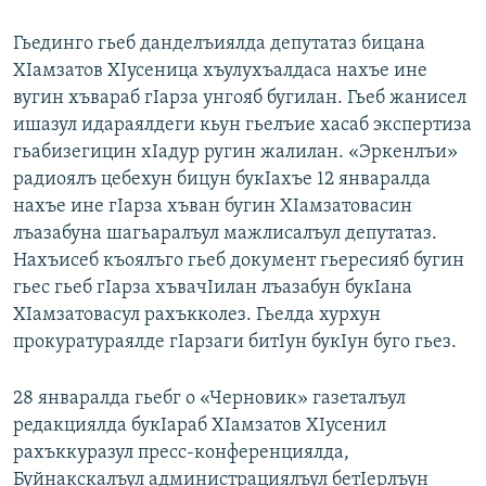
Гьединго гьеб данделъиялда депутатаз бицана
ХIамзатов ХIусеница хъулухъалдаса нахъе ине
вугин хъвараб гIарза унгояб бугилан. Гьеб жанисел
ишазул идараялдеги кьун гьелъие хасаб экспертиза
гьабизегицин хIадур ругин жалилан. «Эркенлъи»
радиоялъ цебехун бицун букIахъе 12 январалда
нахъе ине гIарза хъван бугин ХIамзатовасин
лъазабуна шагьаралъул мажлисалъул депутатаз.
Нахъисеб къоялъго гьеб документ гьересияб бугин
гьес гьеб гIарза хъвачIилан лъазабун букIана
ХIамзатовасул рахъкколез. Гьелда хурхун
прокуратураялде гIарзаги битIун букIун буго гьез.
28 январалда гьебг о «Черновик» газеталъул
редакциялда букIараб ХIамзатов ХIусенил
рахъккуразул пресс-конференциялда,
Буйнакскалъул администрациялъул бетIерлъун