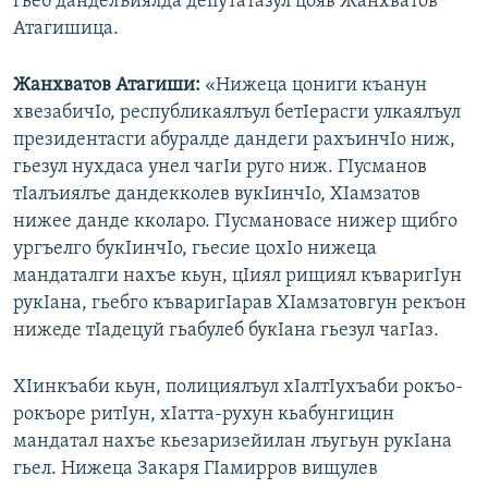
гьеб данделъиялда депутатазул цояв Жанхватов
Атагишица.
Жанхватов Атагиши:
«Нижеца цониги къанун
хвезабичIо, республикаялъул бетIерасги улкаялъул
президентасги абуралде дандеги рахъинчIо ниж,
гьезул нухдаса унел чагIи руго ниж. ГIусманов
тIалъиялъе дандекколев вукIинчIо, ХIамзатов
нижее данде кколаро. ГIусмановасе нижер щибго
ургъелго букIинчIо, гьесие цохIо нижеца
мандаталги нахъе кьун, цIиял рищиял къваригIун
рукIана, гьебго къваригIарав ХIамзатовгун рекъон
нижеде тIадецуй гьабулеб букIана гьезул чагIаз.
ХIинкъаби кьун, полициялъул хIалтIухъаби рокъо-
рокъоре ритIун, хIатта-рухун кьабунгицин
мандатал нахъе кьезаризейилан лъугьун рукIана
гьел. Нижеца Закаря ГIамирров вищулев