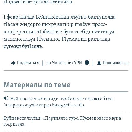
тIадвуссине вугила гьевилан.
1 февралалда Буйнакскалда лъугьа-бахъунелда
тIасан жидерго пикру загьир гьабун пресс-
конференция тIобитIизе буго гьеб депутатазул
мажлисалъул ГIусманов ГIусманил рахъалда
ругезул бутIаялъ.
Поделиться
Читать без VPN
Подпишитесь
Материалы по теме
Буйнакскалъул тахиде нух бахъулел къокъабазул
"къеркьеялъул" ахирго бихьулеб гьечIо
Буйнакскалъулал: «Партиялъе гуро, ГIусмановасе кьуна
гьаркьал»