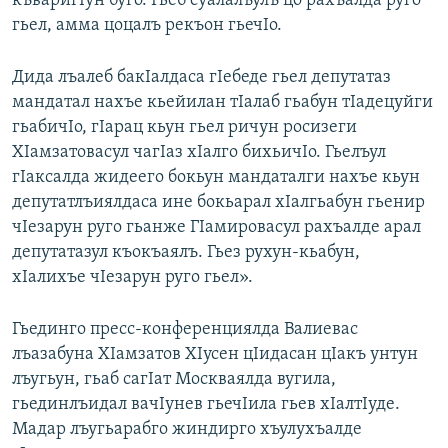
къваригIун буго. Гьеб суалалъулъ цо рахъалда руго
гьел, амма цоцалъ рекъон гьечIо.
Дида лъалеб бакIалдаса гIебеде гьел депутатаз
мандатал нахъе кьейилан тIалаб гьабун тIадецуйги
гьабичIо, гIарац кьун гьел ричун росизеги
ХIамзатовасул чагIаз хIалго бихьичIо. Гьелъул
гIаксалда жидеего бокьун мандаталги нахъе кьун
депутатлъиялдаса ине бокьарал хIалгьабун гьенир
чIезарун руго гьанже ГIамировасул рахъалде арал
депутатазул къокъаялъ. Гьез рухун-кьабун,
хIалихъе чIезарун руго гьел».
Гьединго пресс-конференциялда Валиевас
лъазабуна ХIамзатов ХIусен цIидасан цIакъ унтун
лъугьун, гьаб сагIат Москваялда вугила,
гьединлъидал вачIунев гьечIила гьев хIалтIуде.
Мадар лъугьарабго жиндирго хъулухъалде