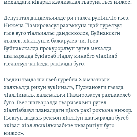
мехалдаги кIварал квалквалал гьаруна гьез нижее.
Депутатал данделъиялде риччалел рукIинчIо гьез.
Нижеца ГIамировасул рахъккуна щай гурелъул
гьев вуго тIалъиялъе дандекколев, Буйнакскги
лъалев, хIалтIунги бажарулев чи. Гьев
Буйнакскалда прокурорлъун вугев мехалда
шагьаралда букIараб гIадлу кинабго чIахIияб
гIелалъул чагIазда ракIалда буго.
Гьединлъидалги гьеб гуребги ХIамзатовги
халкъалда рихун вукIиналъ, ГIусмановги гьезда
чIалгIиналъ, халкъалъги ГIамировасул рахъкколеб
буго. Гьес шагьаралда гьаризехъин ругел
хIалтIабазул планалдаги цIакъ ракI рекъана нижер.
Гьевгун цадахъ рекъон хIалтIун шагьаралда бугеб
ахIвал-хIал лъикIлъизабизе къваригIун буго
нижее».