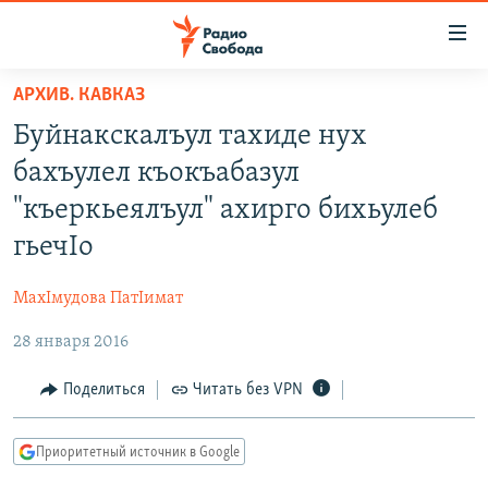
Ссылки
для
упрощенного
АРХИВ. КАВКАЗ
ПРОГРАММЫ
доступа
Буйнакскалъул тахиде нух
ПОДКАСТЫ
Вернуться
бахъулел къокъабазул
к
АВТОРСКИЕ ПРОЕКТЫ
"къеркьеялъул" ахирго бихьулеб
основному
ЦИТАТЫ СВОБОДЫ
содержанию
гьечIо
Вернутся
МНЕНИЯ
к
МахIмудова ПатIимат
КУЛЬТУРА
главной
28 января 2016
навигации
IDEL.РЕАЛИИ
Вернутся
КАВКАЗ.РЕАЛИИ
Поделиться
Читать без VPN
к
СЕВЕР.РЕАЛИИ
поиску
Приоритетный источник в Google
СИБИРЬ.РЕАЛИИ