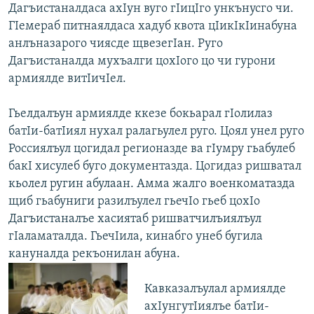
Дагъистаналдаса ахIун вуго гIицIго ункънусго чи.
ГIемераб питнаялдаса хадуб квота цIикIкIинабуна
анлъназарого чиясде щвезегIан. Руго
Дагъистаналда мухъалги цохIого цо чи гурони
армиялде витIичIел.
Гьелдалъун армиялде ккезе бокьарал гIолилаз
батIи-батIиял нухал ралагьулел руго. Цоял унел руго
Россиялъул цогидал регионазде ва гIумру гьабулеб
бакI хисулеб буго документазда. Цогидаз ришватал
кьолел ругин абулаан. Амма жалго военкоматазда
щиб гьабуниги разилъулел гьечIо гьеб цохIо
Дагъистаналъе хасиятаб ришватчилъиялъул
гIаламаталда. ГьечIила, кинабго унеб бугила
кануналда рекъонилан абуна.
Кавказалъулал армиялде
ахIунгутIиялъе батIи-