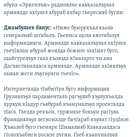
абуна «Эркенлъи» радиоялъе кавказалъулал
армиялде ахIулел абураб хабар гьересияб бугин:
Джамбулаев Явнус:
«Ниже буюрухъал кьола
генералияб штабалъ. Гьениса щола квотабазул
информацияги. Армиялде кавказалъулал ахIулел
гьечIилан абураб жоялда божизе захIмат буго,
щайгурелъул гьал къоязда кIиазарго чи ана
Дагъистаналдаса армиялде. Армиялде ахIиялъул
заман жеги лъугьунги гьечIо».
Интернеталда тIибитIун буго информация
Грузиялъул парламенталъ рагъулаб хъулухъалда
хурхун хIадур гьабураб къануналъул проекталда
тIаса. Гьелда рекъон, гуржиязе бокьун рагIула
Франциялъул легионалде бачIараб къуват гIуцIизе.
Хъвалеб буго гьенире Шималияб Кавказалдаса
гIолохъабиги росизе ругин. Гьеб къануналъул