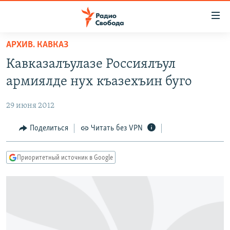
Ссылки
для
упрощенного
АРХИВ. КАВКАЗ
ПРОГРАММЫ
доступа
Кавказалъулазе Россиялъул
ПОДКАСТЫ
Вернуться
армиялде нух къазехъин буго
к
АВТОРСКИЕ ПРОЕКТЫ
основному
29 июня 2012
ЦИТАТЫ СВОБОДЫ
содержанию
Вернутся
МНЕНИЯ
Поделиться
Читать без VPN
к
КУЛЬТУРА
главной
Приоритетный источник в Google
навигации
IDEL.РЕАЛИИ
Вернутся
КАВКАЗ.РЕАЛИИ
к
СЕВЕР.РЕАЛИИ
поиску
СИБИРЬ.РЕАЛИИ