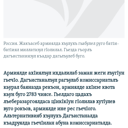
РАСПИСАНИЕ ВЕЩАНИЯ
ПОДПИШИТЕСЬ НА РАССЫЛКУ
СОЦИАЛЬНЫЕ СЕТИ
Россия. Жакъасеб армиялда хъулухъ гьабулел руго бат1и-
бат1иял миллатазул гIолилал. Гьезда гъорлъ
дагъистаниязул къадар дагьлъулеб буго.
Все сайты РСЕ/РС
Армиялде ахIиялъул ихдалилаб заман жеги лъугIун
гьечIо. Дагъистаналъул рагъулаб комиссариаталъ
кьурал баяназда рекъон, армиялде ахIизе квота
кьун буго 2783 чиясе. Гьелдаго цадахъ
лъеберазаргоялдаса цIикIкIун гIолилав хутIулев
вуго рокъов, армиялде ине рес гьечIого.
Альтернативияб хъулухъ Дагъистаналда
къадруялда гьечIилан абуна комиссариаталда.