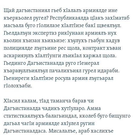
Щай дагъистаниял гьеб хIалалъ армиялде ине
къеркьолел ругел? Республикаялда цIакъ захIматаб
масъала буго гIолилазе хIалтIизе бакI щвеялъул.
Гьелдалъун экспертаз рикIунаан армиялъ нух
кьолин хъизан хьихьизе: хъулухъ гьабун хадув
полициялде лъугьине рес щола, контракт хъван
аскариязулъ хIалтIунги лъикIал харжал щола.
Гьединго Дагъистаналда руго гIемерал
хъаравуллъиялъул пачалихъиял гурел идараби.
Гьениреги хIалтIизе росула армия лъугьарал
гIолохъаби.
ХIасил калам, тIад таманча барав чи
Дагъистаналда чадикъ хутIуларо. Амма
статисткаялъухъ балагьиндал, кколеб буго бищунго
дагьал чагIи армиялде ахIулел ругин
Дагъистаналдаса. Мисалалъе, араб хаслихъе