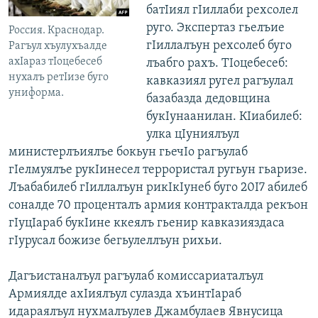
батIиял гIиллаби рехсолел
руго. Экспертаз гьелъие
Россия. Краснодар.
гIиллалъун рехсолеб буго
Рагъул хъулухъалде
ахIараз тIоцебесеб
лъабго рахъ. ТIоцебесеб:
нухалъ ретIизе буго
кавказиял ругел рагъулал
униформа.
базабазда дедовщина
букIунаанилан. КIиабилеб:
улка цIуниялъул
министерлъиялъе бокьун гьечIо рагъулаб
гIелмуялъе рукIинесел террористал ругьун гьаризе.
Лъабабилеб гIиллалъун рикIкIунеб буго 20I7 абилеб
соналде 70 проценталъ армия контракталда рекъон
гIуцIараб букIине ккеялъ гьенир кавказияздаса
гIурусал божизе бегьулеллъун рихьи.
Дагъистаналъул рагъулаб комиссариаталъул
Армиялде ахIиялъул сулазда хъинтIараб
идараялъул нухмалъулев Джамбулаев Явнусица