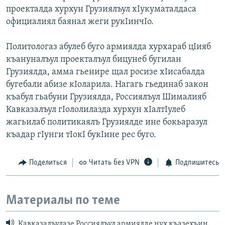
проекталда хурхун Грузиялъул хIукуматалдаса
официалиял баянал жеги рукIинчIо.
Политологаз абулеб буго армиялда хурхараб цIияб
къануналъул проекталъул бицунеб бугилан
Грузиялда, амма гьенире щал росизе хIисабалда
бугебали абизе кIоларила. Нагагь гьединаб закон
къабул гьабуни Грузиялда, Россиялъул Шималияб
Кавказалъул гIололилазда хурхун хIалтIулеб
жагьилаб политикаялъ Грузиялде ине бокьаразул
къадар гIунги тIокI букIине рес буго.
Поделиться
Читать без VPN
Подпишитесь
Материалы по теме
Кавказалъулазе Россиялъул армиялде нух къазехъин