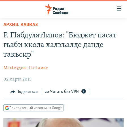
Ссылки
для
упрощенного
АРХИВ. КАВКАЗ
ПРОГРАММЫ
доступа
Р. ГIабдулатIипов: "Бюджет пасат
ПОДКАСТЫ
Вернуться
гьаби ккола халкъалде данде
к
АВТОРСКИЕ ПРОЕКТЫ
такъсир"
основному
ЦИТАТЫ СВОБОДЫ
содержанию
МахIмудова ПатIимат
Вернутся
МНЕНИЯ
к
02 марта 2015
КУЛЬТУРА
главной
навигации
IDEL.РЕАЛИИ
Поделиться
Читать без VPN
Вернутся
КАВКАЗ.РЕАЛИИ
к
Приоритетный источник в Google
СЕВЕР.РЕАЛИИ
поиску
СИБИРЬ.РЕАЛИИ