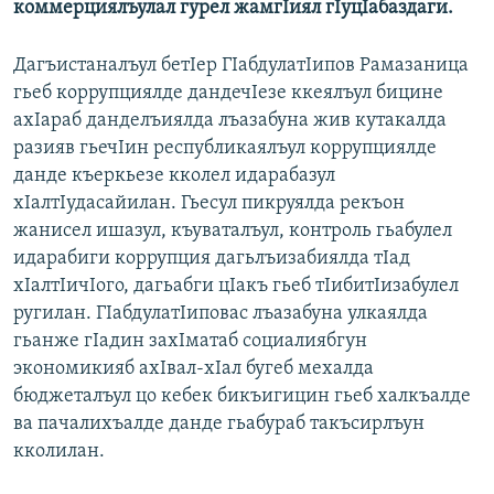
коммерциялъулал гурел жамгIиял гIуцIабаздаги.
Дагъистаналъул бетIер ГIабдулатIипов Рамазаница
гьеб коррупциялде дандечIезе ккеялъул бицине
ахIараб данделъиялда лъазабуна жив кутакалда
разияв гьечIин республикаялъул коррупциялде
данде къеркьезе кколел идарабазул
хIалтIудасайилан. Гьесул пикруялда рекъон
жанисел ишазул, къуваталъул, контроль гьабулел
идарабиги коррупция дагьлъизабиялда тIад
хIалтIичIого, дагьабги цIакъ гьеб тIибитIизабулел
ругилан. ГIабдулатIиповас лъазабуна улкаялда
гьанже гIадин захIматаб социалиябгун
экономикияб ахIвал-хIал бугеб мехалда
бюджеталъул цо кебек бикъигицин гьеб халкъалде
ва пачалихъалде данде гьабураб такъсирлъун
кколилан.