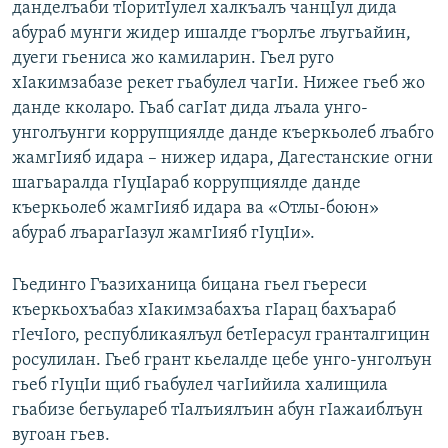
данделъаби тIоритIулел халкъалъ чанцIул дида
абураб мунги жидер ишалде гъорлъе лъугьайин,
дуеги гьениса жо камиларин. Гьел руго
хIакимзабазе рекет гьабулел чагIи. Нижее гьеб жо
данде кколаро. Гьаб сагIат дида лъала унго-
унголъунги коррупциялде данде къеркьолеб лъабго
жамгIияб идара – нижер идара, Дагестанские огни
шагьаралда гIуцIараб коррупциялде данде
къеркьолеб жамгIияб идара ва «Отлы-боюн»
абураб лъарагIазул жамгIияб гIуцIи».
Гьединго Гъазиханица бицана гьел гьереси
къеркьохъабаз хIакимзабахъа гIарац бахъараб
гIечIого, республикаялъул бетIерасул гранталгицин
росулилан. Гьеб грант кьелалде цебе унго-унголъун
гьеб гIуцIи щиб гьабулел чагIийила халищила
гьабизе бегьулареб тIалъиялъин абун гIажаиблъун
вугоан гьев.