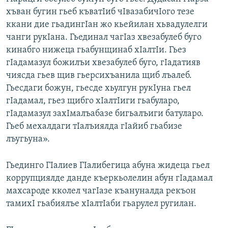
хъван бугин гьеб къватIиб чIвазабичIого тезе
ккани дие гьадингIан жо кьейилан хьвадулелги
чанги рукIана. Гьединал чагIаз хвезабулеб буго
кинабго нижеца гьабунщинаб хIалтIи. Гьез
гIадамазул божилъи хвезабулеб буго, гIадатияв
чиясда гьев щив гьерсихъанила щиб лъалеб.
Гьесдаги божун, гьесде хьулгун рукIуна гьел
гIадамал, гьез щибго хIалтIиги гьабуларо,
гIадамазул захIмалъабазе бигьалъиги батуларо.
Гьеб мехалдаги тIалъиялда гIайиб гьабизе
лъугьуна».
Гьединго ГIалиев ГIалибегица абуна жидеца гьел
коррупциялде данде къеркьолелин абун гIадамал
махсароде кколел чагIазе къануналда рекъон
тамихI гьабиялъе хIалтIаби гьарулел ругилан.