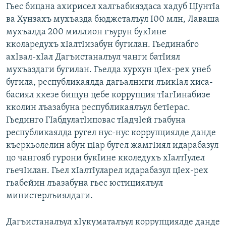
Гьес бицана ахирисел халгьабияздаса хадуб ЦIунтIа
ва Хунзахъ мухъазда бюджеталъул I00 млн, Лаваша
мухъалда 200 миллион гъурун букIине
кколаредухъ хIалтIизабун бугилан. Гьединабго
ахIвал-хIал Дагъистаналъул чанги батIиял
мухъаздаги бугилан. Гьелда хурхун цIех-рех унеб
бугила, республикаялда дагьалниги лъикIал хиса-
басиял ккезе бищун цебе коррупция тIагIинабизе
кколин лъазабуна республикаялъул бетIерас.
Гьединго ГIабдулатIиповас тIадчIей гьабуна
республикаялда ругел нус-нус коррупциялде данде
къеркьолелин абун цIар бугел жамгIиял идарабазул
цо чангояб гурони букIине кколедухъ хIалтIулел
гьечIилан. Гьел хIалтIуларел идарабазул цIех-рех
гьабейин лъазабуна гьес юстициялъул
министерлъиялдаги.
Дагъистаналъул хIукуматалъул коррупциялде данде