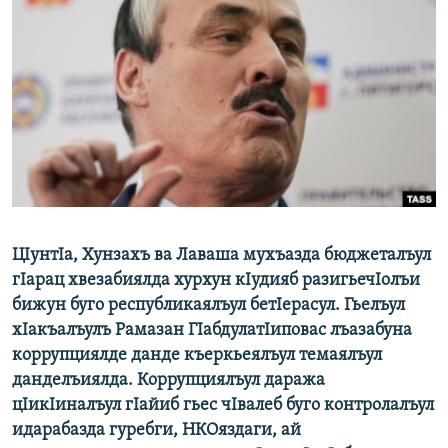
РАСПИСАНИЕ ВЕЩАНИЯ
ПОДПИШИТЕСЬ НА РАССЫЛКУ
СОЦИАЛЬНЫЕ СЕТИ
Все сайты РСЕ/РС
ЦIунтIа, Хунзахъ ва Лаваша мухъазда бюджеталъул
гIарац хвезабиялда хурхун кIудияб разигьечIолъи
бижун буго республикаялъул бетIерасул. Гьелъул
хIакъалъулъ Рамазан ГIабдулатIиповас лъазабуна
коррупциялде данде къеркьеялъул темаялъул
данделъиялда. Коррупциялъул даража
цIикIиналъул гIайиб гьес чIвалеб буго контролалъул
идарабазда гуребги, НКОяздаги, ай