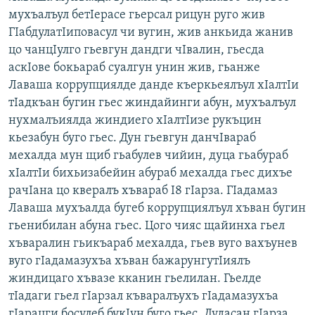
мухъалъул бетIерасе гьерсал рицун руго жив
ГIабдулатIиповасул чи вугин, жив анкьида жанив
цо чанцIулго гьевгун дандги чIвалин, гьесда
аскIове бокьараб суалгун унин жив, гьанже
Лаваша коррупциялде данде къеркьеялъул хIалтIи
тIадкъан бугин гьес жиндайинги абун, мухъалъул
нухмалъиялда жиндиего хIалтIизе рукъцин
кьезабун буго гьес. Дун гьевгун данчIвараб
мехалда мун щиб гьабулев чийин, дуца гьабураб
хIалтIи бихьизабейин абураб мехалда гьес дихъе
рачIана цо квералъ хъвараб I8 гIарза. ГIадамаз
Лаваша мухъалда бугеб коррупциялъул хъван бугин
гьенибилан абуна гьес. Цого чияс щайинха гьел
хъваралин гьикъараб мехалда, гьев вуго вахъунев
вуго гIадамазухъа хъван бажарунгутIиялъ
жиндицаго хъвазе кканин гьелилан. Гьелде
тIадаги гьел гIарзал къваралъухъ гIадамазухъа
гIарацги босулеб букIун буго гьес. Дудасан гIарза