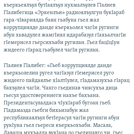
къеркьеялъул бутIаялъул нухмалъулев ГIалиев
ГIалибегица «Эркенлъи» радиоялъулгун букIараб
гара-чIвариялда баян гьабуна гьел жал
коррупциялде данде къеркьолел чагIи ругинги
абун хьвадулел жамгIиял идарабазул гIахьалчагIи
гIемерисел гьерсихъаби ругилан. Гьел бацIцIун
жидеего гIарац гьабулел чагIи ругилан.
ГIалиев ГIалибег: «Гьеб коррупциялде данде
къеркьолелин ругел чагIазул гIемерисел руго
жидеего пайдаялъе хIалтIулел, гIадамазухъа гIарац
бахъулел чагIи. Чанго гьединав чиясухъа дица
гьесул удостоверениеги нахъе бахъана.
Президентасулалдаса чIухIараб бугоан гьеб.
ГIадамазда гьебги бихьизабун жал
республикаялъул бетIерасул чагIи ругинги абун
рукIуна гьел гьереси къеркьохъаби. Масала,
Лаваша мухъалда вукIана цо гьединавго чи, гьес