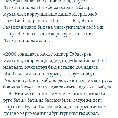
ГIемерал саназ жамгIияб ишалда вугев,
Дагъистаналда тIоцебе рагьараб Табасаран
мухъалъул коррупциялде данде къеркьолеб
жамгIияб идараялъул гIахьалчи Къурбанов
Гъазиханицаги бицана унго-унголъун гьеб иш
гьабулеб 3 жамгIияб идара гурони гьечIин
Дагъистаналдайилан.
«2006 соналдаса нахъе нижер Табасаран
мухъалъул коррупциялде дандечIараб жамгIияб
идараялъ мухъалъул бюджеталде 200ялдаса
цIикIкIун миллион гъурущ тIад буссинабуна.
Гьелъие нугIлъи гьабулел документал дихъги руго,
бокьараб къуваталъул идараялъги тадсикъ гьабула
гьеб. Нилъер гьанир гIемерисел жамагIатчагIи
руго батIи=батIиял багьанабиги ратун жидего
гIарац гьабулел. Гьебго цойгидал коррупциялде
данде къеркьезейин абун гIуцIиял гьарурал,