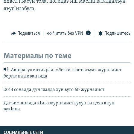
ххвел гьабун тола, цогидаз иш маслигIаталдалъун
лъугIизабула.
Поделиться
Читать без VPN
Подпишитесь
Материалы по теме
Авторасул ихтиярал: «Лезги газеталъул» журналист
бергьана диваналда
2014 соналда дунялалда хун вуго 60 журналист
Дагъистаналда кIиго журналист вухун ва цояв ккун
вукIана
СОЦИАЛЬНЫЕ СЕТИ