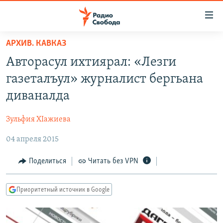
Ссылки
для
упрощенного
АРХИВ. КАВКАЗ
ПРОГРАММЫ
доступа
Авторасул ихтиярал: «Лезги
ПОДКАСТЫ
Вернуться
газеталъул» журналист бергьана
к
АВТОРСКИЕ ПРОЕКТЫ
диваналда
основному
ЦИТАТЫ СВОБОДЫ
содержанию
Зульфия ХIажиева
Вернутся
МНЕНИЯ
к
04 апреля 2015
КУЛЬТУРА
главной
навигации
IDEL.РЕАЛИИ
Поделиться
Читать без VPN
Вернутся
КАВКАЗ.РЕАЛИИ
к
Приоритетный источник в Google
СЕВЕР.РЕАЛИИ
поиску
СИБИРЬ.РЕАЛИИ