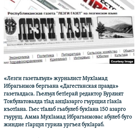
РАСПИСАНИЕ ВЕЩАНИЯ
ПОДПИШИТЕСЬ НА РАССЫЛКУ
СОЦИАЛЬНЫЕ СЕТИ
Все сайты РСЕ/РС
«Лезги газеталъул» журналист МухIамад
Ибрагьимов бергьана «Дагестанская правда»
газеталдаса. Гьелъул бетIерай редактор Бурлият
Токбулатовалда тIад анцIазарго гъурщил гIакIа
къотIана. Гьес тIалаб гьабулеб букIана 150 азарго
гъурущ. Амма МухIамад Ибрагьимовас абулеб буго
жиндие гIарцул гурила ургъел букIараб.