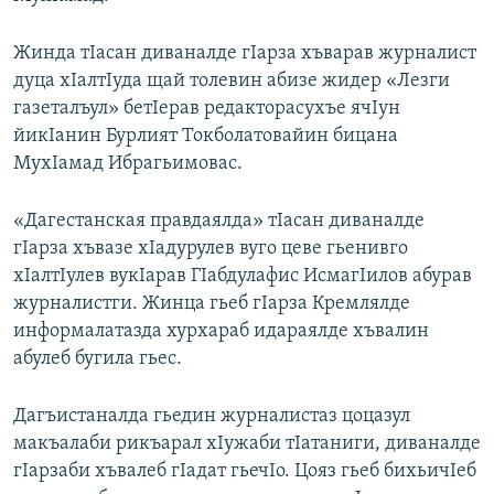
Жинда тIасан диваналде гIарза хъварав журналист
дуца хIалтIуда щай толевин абизе жидер «Лезги
газеталъул» бетIерав редакторасухъе ячIун
йикIанин Бурлият Токболатовайин бицана
МухIамад Ибрагьимовас.
«Дагестанская правдаялда» тIасан диваналде
гIарза хъвазе хIадурулев вуго цеве гьенивго
хIалтIулев вукIарав ГIабдулафис ИсмагIилов абурав
журналистги. Жинца гьеб гIарза Кремлялде
информалатазда хурхараб идараялде хъвалин
абулеб бугила гьес.
Дагъистаналда гьедин журналистаз цоцазул
макъалаби рикъарал хIужаби тIатаниги, диваналде
гIарзаби хъвалеб гIадат гьечIо. Цояз гьеб бихьичIеб