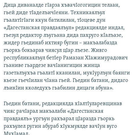
Дица диваналде гIарза хъвачIогогицин телаан,
гьей диде тIаделъичIеяни. Техникаялъул
гъалатIгIаги ккун батилилан, тIоцеве дун
«Дагестанская правдаялъул» редакциялде индал,
гьезул редактор лъугьана дида пахруго кIалъазе,
жидер гьединаб ихтияр бугин – макъалабазда
гъоркь бокьарав чиясул цIар лъезе. Живго
республикаялъул бетIер Рамазан ХIажимурадович
гьаниве гьардезе вачIанигицин жинца
газеталъухъа гъалатI кканилан, мукIурлъун баянги
кьезе гьечIилан чIана гьей. Гьедин батани, дидаго
лъикIин кколедухъ гьабилин дицаги абуна».
Гьедин батани, редакциялда хIалтIуларевщинав
чияс рачIарал макъалаби «Дагестанская
правдаялъ» ургъун рахъарал цIаразда гъоркь
рахъулел ругин абураб хIукмуялде вачIун вуго
МухIамад.