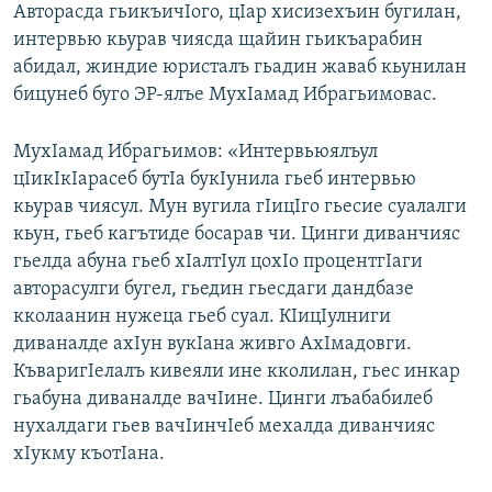
Авторасда гьикъичIого, цIар хисизехъин бугилан,
интервью кьурав чиясда щайин гьикъарабин
абидал, жиндие юристалъ гьадин жаваб кьунилан
бицунеб буго ЭР-ялъе МухIамад Ибрагьимовас.
МухIамад Ибрагьимов: «Интервьюялъул
цIикIкIарасеб бутIа букIунила гьеб интервью
кьурав чиясул. Мун вугила гIицIго гьесие суалалги
кьун, гьеб кагътиде босарав чи. Цинги диванчияс
гьелда абуна гьеб хIалтIул цохIо процентгIаги
авторасулги бугел, гьедин гьесдаги дандбазе
кколаанин нужеца гьеб суал. КIицIулниги
диваналде ахIун вукIана живго АхIмадовги.
КъваригIелалъ кивеяли ине кколилан, гьес инкар
гьабуна диваналде вачIине. Цинги лъабабилеб
нухалдаги гьев вачIинчIеб мехалда диванчияс
хIукму къотIана.