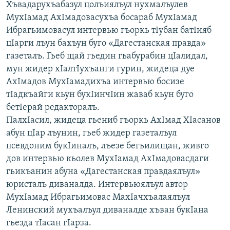
Хъвадарухъабазул цолъиялъул нухмалъулев
МухIамад АхIмадовасухъа босараб МухIамад
Ибрагьимовасул интервью гъоркь тIубан батIияб
цIарги лъун бахъун буго «Дагестанская правда»
газеталъ. Гьеб щай гьедин гьабурабин цIалидал,
мун жидер хIалтIухъанги гурин, жидеца дуе
АхIмадов МухIамадихъа интервью босизе
тIадкъайги кьун букIинчIин жаваб кьун буго
бетIерай редакторалъ.
ПалхIасил, жидеца гьениб гъоркь АхIмад ХIасанов
абун цIар лъунин, гьеб жидер газеталъул
псевдоним букIиналъ, лъезе бегьилищан, живго
дов интервью кьолев МухIамад АхIмадовасдаги
гьикъанин абуна «Дагестанская правдаялъул»
юристалъ диваналда. Интервьюялъул автор
МухIамад Ибрагьимовас МахIачхъалаялъул
Ленинский мухъалъул диваналде хъван букIана
гьезда тIасан гIарза.